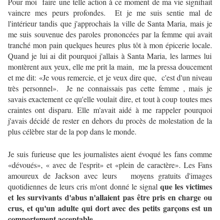
Pour moi faire une telle action à ce moment de ma vie signifiait
vaincre mes peurs profondes.
Et je me suis sentie mal de
l'intérieur tandis que j'approchais la ville de Santa Maria, mais je
me suis souvenue des paroles prononcées par la femme qui avait
tranché mon pain quelques heures plus tôt à mon épicerie locale.
Quand je lui ai dit pourquoi j'allais à Santa Maria, les larmes lui
montèrent aux yeux, elle me prit la main, me la pressa doucement
et me dit: «Je vous remercie, et je veux dire que, c'est d'un niveau
très personnel». Je ne connaissais pas cette femme , mais je
savais exactement ce qu'elle voulait dire, et tout à coup toutes mes
craintes ont disparu.
Elle m'avait aidé à me rappeler pourquoi
j'avais décidé de rester en dehors du procès de molestation de la
plus célèbre star de la pop dans le monde.
Je suis furieuse que les journalistes aient évoqué les fans comme
«dévoués», « avec de l'esprit» et «plein de caractère». Les Fans
amoureux de Jackson avec leurs moyens gratuits d'images
que les victimes
quotidiennes de leurs cris m'ont donné le signal
et les survivants d'abus n'allaient pas être pris en charge ou
crus, et qu'un adulte qui dort avec des petits garçons est un
comportement acceptable.