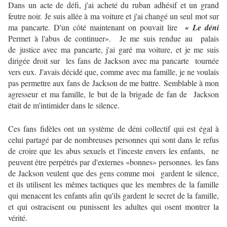
Dans un acte de défi, j'
ai acheté du ruban adhésif
et un grand
feutre noir.
Je suis allée à ma voiture et j'a
i
changé un seul mot sur
ma pancarte.
D'un côté maintenant on pouvait lire
« Le déni
Permet à l'
abus de continuer». Je me suis rendue au palais
de
justice avec ma pancarte
, j'ai garé ma voiture, et je me suis
dirigée droit sur les fans de
Jackson avec ma pancarte tournée
vers eux.
J'avais décidé que, comme avec ma famille, je ne voulais
pas permettre aux fans de
Jackson de me battre.
Semblable à mon
agresseur et ma famille, le but de la brigade de fan de Jackson
était de m'intimider dans le
silence.
Ces fans fidèles ont un système de déni collectif qui est égal à
celui partagé par de nombreuses personnes qui sont dans le refus
de croire que les abus sexuels et l'inceste envers les enfants, ne
peuvent être perpétrés par d'externes «bonnes» personnes.
les fans
de Jackson veulent que des gens comme moi gardent le silence,
et ils utilisent les mêmes tactiques que les membres de la famille
qui menacent les enfants afin qu'ils gardent le secret de la famille,
et qui ostracisent ou punissent les adultes qui osent montrer la
vérité.