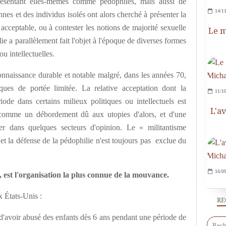
résentant elles-mêmes comme pédophiles, mais aussi de
14/11
nes et des individus isolés ont alors cherché à présenter la
cceptable, ou à contester les notions de majorité sexuelle
Le m
e a parallèlement fait l'objet à l'époque de diverses formes
u intellectuelles.
onnaissance durable et notable malgré, dans les années 70,
iques de portée limitée. La relative acceptation dont la
11/10
riode dans certains milieux politiques ou intellectuels est
L'a
 comme un débordement dû aux utopies d'alors, et d'une
er dans quelques secteurs d'opinion. Le
« militantisme
 et la défense de la pédophilie n'est toujours pas exclue du
16/09
st l'organisation la plus connue de la mouvance.
x États-Unis :
RE
 d'avoir abusé des enfants dès 6 ans pendant une période de