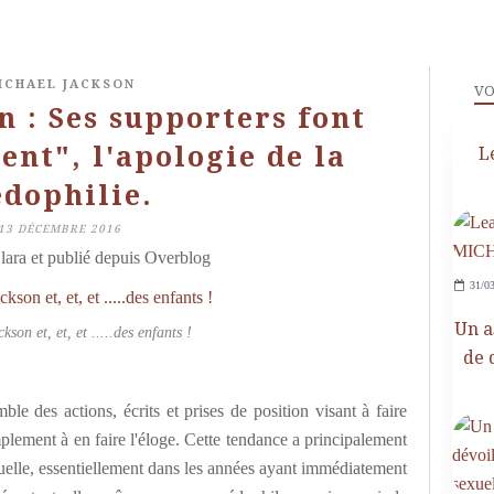
ICHAEL JACKSON
VO
n : Ses supporters font
nt", l'apologie de la
L
dophilie.
13 DÉCEMBRE 2016
lara et publié depuis Overblog
31/03
Un a
son et, et, et .....des enfants !
de 
ble des actions, écrits et prises de position visant à faire
plement à en faire l'éloge. Cette tendance a principalement
exuelle, essentiellement dans les années ayant immédiatement