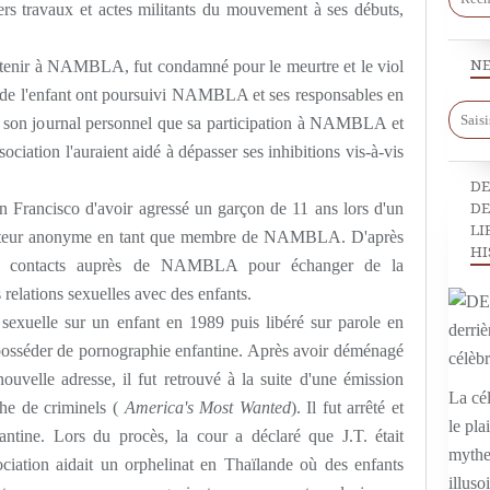
ers travaux et actes militants du mouvement à ses débuts,
rtenir à NAMBLA, fut condamné pour le meurtre et le viol
NE
s de l'enfant ont poursuivi NAMBLA et ses responsables en
ns son journal personnel que sa participation à NAMBLA et
sociation l'auraient aidé à dépasser ses inhibitions vis-à-vis
DE
Francisco d'avoir agressé un garçon de 11 ans lors d'un
DE
LI
quêteur anonyme en tant que membre de NAMBLA. D'après
HI
t ses contacts auprès de NAMBLA pour échanger de la
 relations sexuelles avec des enfants.
sexuelle sur un enfant en 1989 puis libéré sur parole en
posséder de pornographie enfantine. Après avoir déménagé
nouvelle adresse, il fut retrouvé à la suite d'une émission
La cél
che de criminels (
America's Most Wanted
). Il fut arrêté et
le pla
tine. Lors du procès, la cour a déclaré que J.T. était
mythe,
tion aidait un orphelinat en Thaïlande où des enfants
illuso