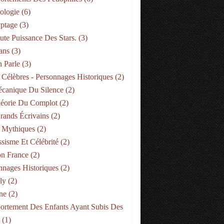
ologie
(6)
ptage
(3)
ute Puissance Des Stars.
(3)
ans
(3)
 Parle
(3)
 Célèbres - Personnages Historiques
(2)
canique Du Silence
(2)
éorie Du Complot
(2)
rands Écrivains
(2)
 Mythiques
(2)
ssisme Et Célébrité
(2)
on France
(2)
nnages Historiques
(2)
ly
(2)
ne
(2)
rtement Des Enfants Ayant Subis Des
(1)