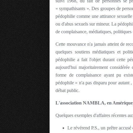
suivi 1968, du fait de personnes se p
« sympathisants »
. Des groupes de person
pédophilie comme une attirance sexuelle a
ou d'abus sexuels sur mineur. La pédophili
de complaisance, médiatiques, politiques o
Cette mouvance n'a jamais atteint de rec
quelques soutiens médiatiques et polit
pédophilie a fait l'objet durant cette pé
aujourd'hui majoritairement considérée
forme de complaisance ayant pu exist
pédophile »
n'a pas disparu pour autant ,
débat public.
L'association NAMBLA, en Amérique, e
Quelques exemples d'affaires récentes au
Le révérend P.S., un prêtre accusé