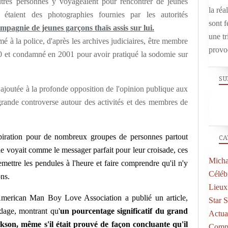
autres personnes y voyageaient pour rencontrer de jeunes
la réal
étaient des photographies fournies par les autorités
sont f
mpagnie de jeunes garçons thaïs assis sur lui.
une tr
é à la police, d'après les archives judiciaires, être membre
provo
et condamné en 2001 pour avoir pratiqué la sodomie sur
SU
, ajoutée à la profonde opposition de l'opinion publique aux
rande controverse autour des activités et des membres de
piration pour de nombreux groupes de personnes partout
CA
e voyait comme le messager parfait pour leur croisade, ces
Micha
emettre les pendules à l'heure et faire comprendre qu'il n'y
Célébr
ons.
Lieux
merican Man Boy Love Association a publié un article,
Star 
ndage, montrant qu'
un pourcentage significatif du grand
Actual
kson, même s'il était prouvé de façon concluante qu'il
Compo