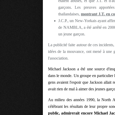
étaient abusés, et que J.T. et d'
garçons. Les preuves apportées 
thaïlandaises,
montrant J.T. en co
J.C.P., un New-Yorkais ayant affirm
de NAMBLA, a été arrêté en 2000 
un jeune garçon.
La publicité faite autour de ces incidents
idées de la mouvance, ont mené à une g
l'association.
Michael Jackson a été une source d'ins
dans le monde. Un groupe en particulier l
gens avaient l'espoir que Jackson allait r
avait rien de mal à aimer des jeunes garç
Au milieu des années 1990, la North A
célébrant les résultats de leur propre so
public, admirerait encore Michael Jac