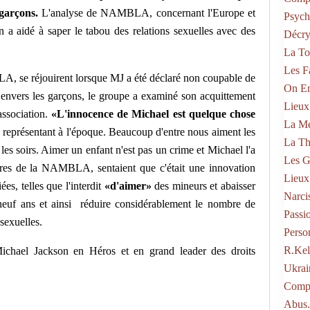
garçons.
L'analyse de NAMBLA, concernant l'Europe et
Psych
a aidé à saper le tabou des relations sexuelles avec des
Décry
La To
Les F
, se réjouirent lorsque MJ a été déclaré non coupable de
On En
s envers les garçons, le groupe a examiné son acquittement
Lieux
association.
«L'innocence de Michael est quelque chose
La Mé
 représentant à l'époque. Beaucoup d'entre nous aiment les
La Th
 les soirs. Aimer un enfant n'est pas un crime et Michael l'a
Les G
res de la NAMBLA, sentaient que c'était une innovation
Lieux
ées, telles que l'interdit
«d'aimer»
des mineurs et abaisser
Narci
 neuf ans et ainsi réduire considérablement le nombre de
Passi
 sexuelles.
Perso
R.kel
ichael Jackson en Héros et en grand leader des droits
Ukrai
Compo
Abus.