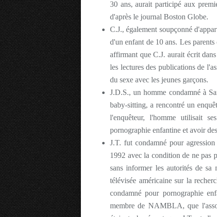
30 ans, aurait participé aux premi
d'après le journal Boston Globe.
C.J., également soupçonné d'appa
d'un enfant de 10 ans. Les parent
affirmant que C.J. aurait écrit da
les lectures des publications de l'as
du sexe avec les jeunes garçons.
J.D.S., un homme condamné à San 
baby-sitting, a rencontré un en
l'enquêteur, l'homme utilisai
pornographie enfantine et avoir des
J.T. fut condamné pour agression 
1992 avec la condition de ne pas 
sans informer les autorités de sa 
télévisée américaine sur la recher
condamné pour pornographie enfan
membre de NAMBLA, que l'associa