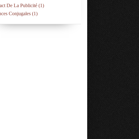
act De La Publicité
(1)
nces Conjugales
(1)