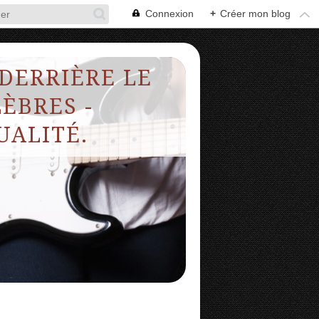
Connexion
+
Créer mon blog
 DERRIÈRE LE
ÈBRES -
UALITÉ.