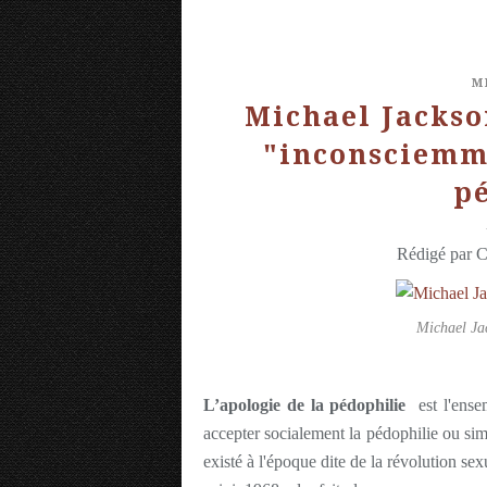
M
Michael Jackso
"inconsciemme
pé
Rédigé par C
Michael Jack
L’
apologie de la pédophilie
est l'ensem
accepter socialement la pédophilie ou sim
existé à l'époque dite de la révolution s