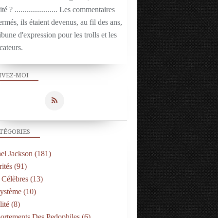
ité ? ...................... Les commentaires
ermés, ils étaient devenus, au fil des ans,
ibune d'expression pour les trolls et les
cateurs.
IVEZ-MOI
TÉGORIES
el Jackson
(181)
ités
(91)
 Célèbres
(13)
Système
(10)
ité
(8)
rtements Des Pedophiles
(6)