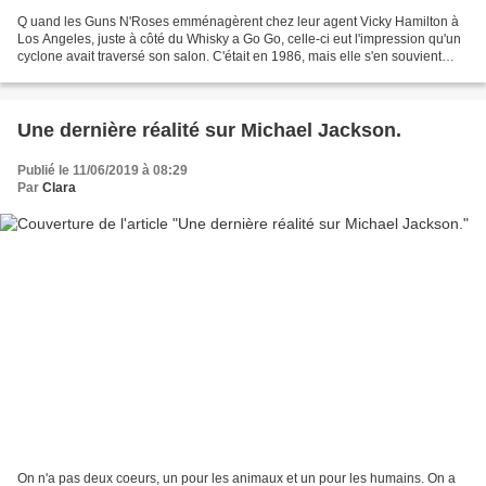
Q uand les Guns N'Roses emménagèrent chez leur agent Vicky Hamilton à
Los Angeles, juste à côté du Whisky a Go Go, celle-ci eut l'impression qu'un
cyclone avait traversé son salon. C'était en 1986, mais elle s'en souvient
comme si c'était hier : «Je venais...
Une dernière réalité sur Michael Jackson.
Publié le 11/06/2019 à 08:29
Par
Clara
On n'a pas deux coeurs, un pour les animaux et un pour les humains. On a