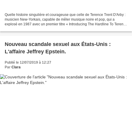
Quelle histoire singulière et courageuse que celle de Terence Trent D'Arby :
musicien New-Yorkais, capable de mêler musique noire et pop, qui a
explosé en 1987 avec un premier titre « Introducing The Hardline To Terence
Trent D'Arby» et ses singles inoubliables...
Nouveau scandale sexuel aux États-Unis :
L'affaire Jeffrey Epstein.
Publié le 12/07/2019 à 12:27
Par
Clara