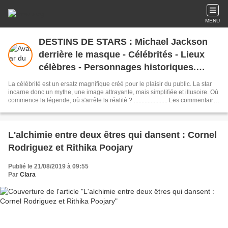
MENU
DESTINS DE STARS : Michael Jackson
derrière le masque - Célébrités - Lieux
célèbres - Personnages historiques.
Actualité.
La célébrité est un ersatz magnifique créé pour le plaisir du public. La star
incarne donc un mythe, une image attrayante, mais simplifiée et illusoire. Où
commence la légende, où s'arrête la réalité ? ...................... Les commentaires
sont fermés, ils étaient devenus, au fil des ans, une tribune d'expression
pour les trolls et les provocateurs.
L'alchimie entre deux êtres qui dansent : Cornel
Rodriguez et Rithika Poojary
Publié le 21/08/2019 à 09:55
Par
Clara