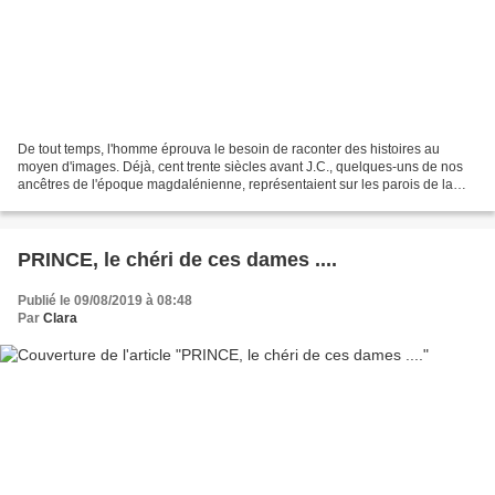
De tout temps, l'homme éprouva le besoin de raconter des histoires au
moyen d'images. Déjà, cent trente siècles avant J.C., quelques-uns de nos
ancêtres de l'époque magdalénienne, représentaient sur les parois de la
grotte de LASCAUX leur combat quotidien...
PRINCE, le chéri de ces dames ....
Publié le 09/08/2019 à 08:48
Par
Clara