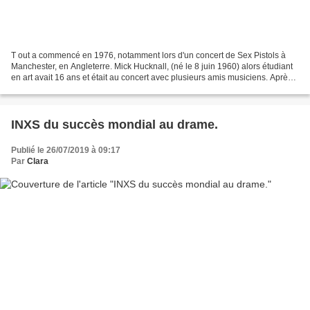
T out a commencé en 1976, notamment lors d'un concert de Sex Pistols à
Manchester, en Angleterre. Mick Hucknall, (né le 8 juin 1960) alors étudiant
en art avait 16 ans et était au concert avec plusieurs amis musiciens. Après
le concert, Hucknall fonde...
INXS du succès mondial au drame.
Publié le 26/07/2019 à 09:17
Par
Clara