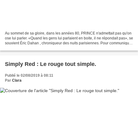
Au sommet de sa gloire, dans les années 80, PRINCE n'admettait pas qu'on
ose lui parler. «Quand les gens lui parlaient en boite, il ne répondait pas», se
souvient Éric Dahan , chroniqueur des nuits parisiennes. Pour communiquer
il passait alors par ses...
Simply Red : Le rouge tout simple.
Publié le 02/08/2019 à 08:11
Par
Clara