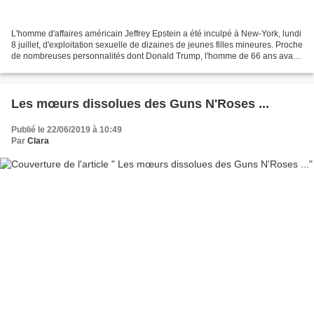
L'homme d'affaires américain Jeffrey Epstein a été inculpé à New-York, lundi
8 juillet, d'exploitation sexuelle de dizaines de jeunes filles mineures. Proche
de nombreuses personnalités dont Donald Trump, l'homme de 66 ans avait
été poursuivi pour des...
Les mœurs dissolues des Guns N'Roses ...
Publié le 22/06/2019 à 10:49
Par
Clara