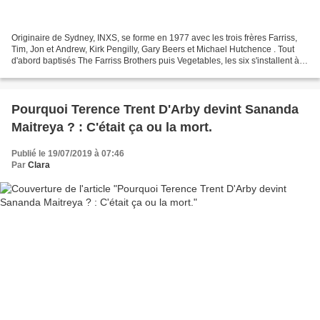
Originaire de Sydney, INXS, se forme en 1977 avec les trois frères Farriss,
Tim, Jon et Andrew, Kirk Pengilly, Gary Beers et Michael Hutchence . Tout
d'abord baptisés The Farriss Brothers puis Vegetables, les six s'installent à
Perth pour deux années...
Pourquoi Terence Trent D'Arby devint Sananda
Maitreya ? : C'était ça ou la mort.
Publié le 19/07/2019 à 07:46
Par
Clara