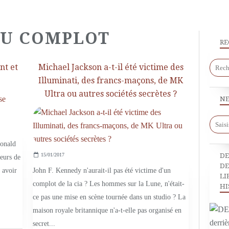
DU COMPLOT
RE
nt et
Michael Jackson a-t-il été victime des
Illuminati, des francs-maçons, de MK
Ultra ou autres sociétés secrètes ?
NE
LA THÉORIE DU COMPLOT
Donald
DE
15/01/2017
eurs de
DE
 avoir
John F. Kennedy n'aurait-il pas été victime d'un
LI
complot de la cia ? Les hommes sur la Lune, n'était-
HI
ce pas une mise en scène tournée dans un studio ? La
maison royale britannique n'a-t-elle pas organisé en
secret...