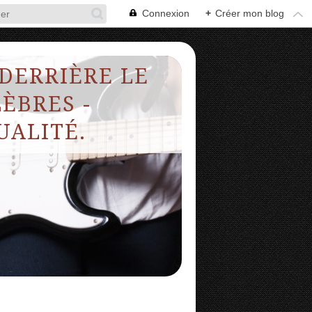
Connexion
+
Créer mon blog
 DERRIÈRE LE
ÈBRES -
UALITÉ.