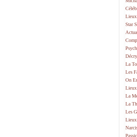
Micha
Célébr
Lieux
Star 
Actual
Compo
Psych
Décry
La To
Les F
On En
Lieux
La Mé
La Th
Les G
Lieux
Narci
Passi