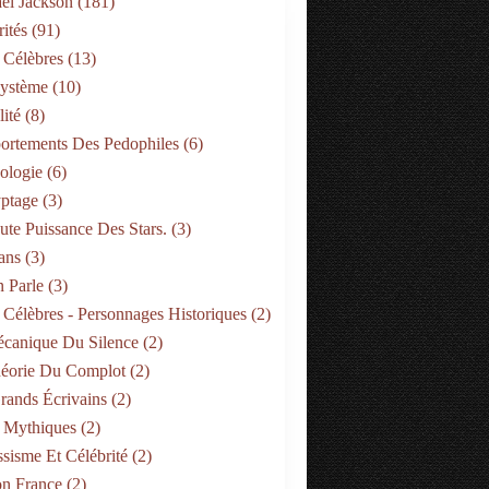
el Jackson
(181)
ités
(91)
 Célèbres
(13)
Système
(10)
ité
(8)
rtements Des Pedophiles
(6)
ologie
(6)
ptage
(3)
ute Puissance Des Stars.
(3)
ans
(3)
 Parle
(3)
 Célèbres - Personnages Historiques
(2)
canique Du Silence
(2)
éorie Du Complot
(2)
rands Écrivains
(2)
 Mythiques
(2)
ssisme Et Célébrité
(2)
on France
(2)