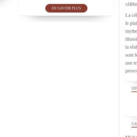
EN SAVOIR PLUS
La cél
le pla
mythe,
illuso
la réal
sont f
une tr
provo
SU
CA