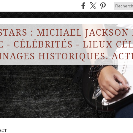
STARS : MICHAEL JACKSON
 - CÉLÉBRITÉS - LIEUX CÉL
NAGES HISTORIQUES. ACT
ACT