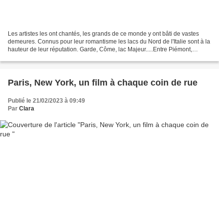
Les artistes les ont chantés, les grands de ce monde y ont bâti de vastes
demeures. Connus pour leur romantisme les lacs du Nord de l'Italie sont à la
hauteur de leur réputation. Garde, Côme, lac Majeur.....Entre Piémont,
Lombardie et Vénétie, s'étirant...
Paris, New York, un film à chaque coin de rue
Publié le 21/02/2023 à 09:49
Par
Clara