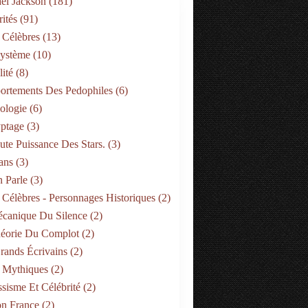
el Jackson
(181)
ités
(91)
 Célèbres
(13)
Système
(10)
ité
(8)
rtements Des Pedophiles
(6)
ologie
(6)
ptage
(3)
ute Puissance Des Stars.
(3)
ans
(3)
 Parle
(3)
 Célèbres - Personnages Historiques
(2)
canique Du Silence
(2)
éorie Du Complot
(2)
rands Écrivains
(2)
 Mythiques
(2)
ssisme Et Célébrité
(2)
on France
(2)