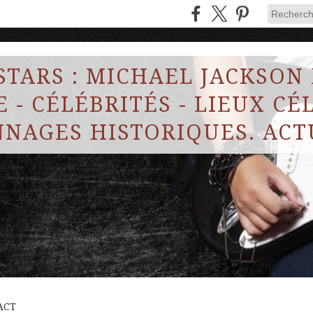
STARS : MICHAEL JACKSON
 - CÉLÉBRITÉS - LIEUX CÉL
NAGES HISTORIQUES. ACT
ACT