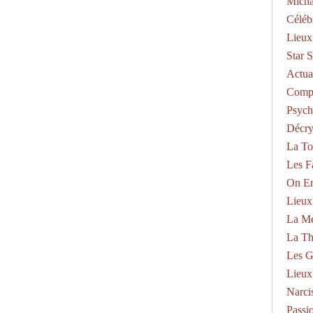
Micha
Célébr
Lieux
Star 
Actual
Compo
Psych
Décry
La To
Les F
On En
Lieux
La Mé
La Th
Les G
Lieux
Narci
Passi