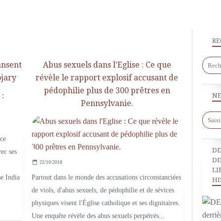
RE
ansent
Abus sexuels dans l'Eglise : Ce que
ojary
révèle le rapport explosif accusant de
pédophilie plus de 300 prêtres en
NE
ON EN PARLE
Pennsylvanie.
ace
DE
vec ses
DE
22/10/2018
LI
se India
Partout dans le monde des accusations circonstanciées
HI
de viols, d'abus sexuels, de pédophilie et de sévices
physiques visent l'Église catholique et ses dignitaires.
Une enquête révèle des abus sexuels perpétrés...