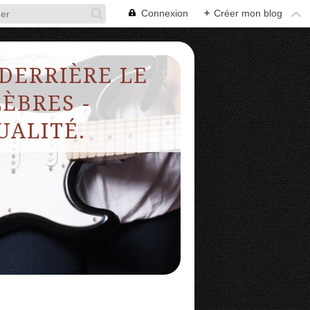
Connexion
+
Créer mon blog
 DERRIÈRE LE
ÈBRES -
UALITÉ.