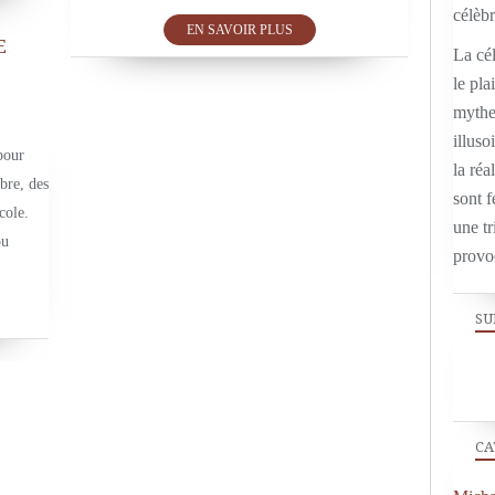
EN SAVOIR PLUS
E
La cél
le pla
ON EN PARLE
mythe,
illuso
pour
la réal
bre, des
sont f
cole.
une tr
ou
provo
SU
CA