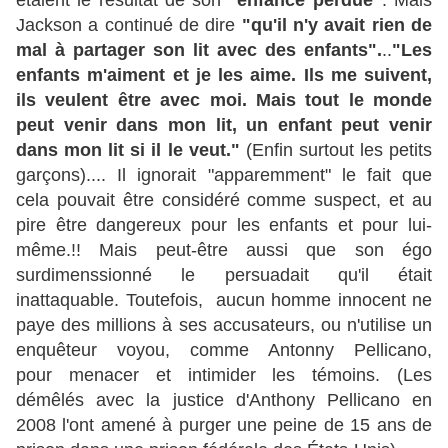
étaient le résultat de son
"enfance perdue"
. Mais
Jackson a continué de dire
"qu'il n'y avait rien de
mal à partager son lit avec des enfants".
..
"Les
enfants m'aiment et je les aime. Ils me suivent,
ils veulent être avec moi. Mais tout le monde
peut venir dans mon lit, un enfant peut venir
dans mon lit si il le veut."
(Enfin surtout les petits
garçons)....
Il ignorait "apparemment" le fait que
cela pouvait être considéré comme suspect, et au
pire être dangereux pour les enfants et pour lui-
même.!! Mais peut-être aussi que son égo
surdimenssionné le persuadait qu'il était
inattaquable. Toutefois, aucun homme innocent ne
paye des millions à ses accusateurs, ou n'utilise un
enquêteur voyou, comme Antonny Pellicano,
pour
menacer et intimider les témoins.
(Les
démêlés avec la justice d'Anthony Pellicano en
2008 l'ont amené à purger une peine de 15 ans de