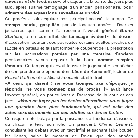
caresses et de tendresse»
, et craquant à la barre, dix jours plus
tard, après l'ultime témoignage d'un ancien pensionnaire,
pour
admettre des agressions sexuelles et un viol.
Ce procès a fait acquitter son principal accusé, le temps. Ce
«temps perdu, gaspillé»
par de longues années d'inerties
judiciaires qui, comme l'a reconnu l'avocat général
Bruno
Sturlese
, a eu «
un effet de tamisage évident»
du dossier
d'accusation, écartant des poursuites certains adultes proches de
l'École en bateau et faisant tomber le couperet de la prescription
sur les accusations portées par une trentaine d'anciens
pensionnaires venus déposer à la barre
comme simples
témoins
. Ce temps qui devait fausser le jugement et empêcher
de comprendre une époque dont
Léonide Kameneff
, lecteur de
Roland Barthes
et de
Michel Foucault
, était le fruit.
«À ceux qui disent : ne vous trompez pas d'époque, je
réponds, ne vous trompez pas de procès !»
avait lancé
l'avocat général, en poursuivant à l'adresse de la cour et des
jurés :
«Vous ne jugez pas les écoles alternatives, vous jugez
une question bien plus fondamentale, qui est celle des
actes sexuels commis par des adultes sur des enfants».
Ce risque a été balayé par la puissance de l'audience d'assises,
où chacun a tenu son rôle. Un président,
Olivier Leurent
,
conduisant les débats avec un tact infini et sachant faire bouger
les lignes, saisir le moment de l'aveu que des années