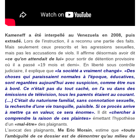
Kameneff a été interpellé au Venezuela en 2008, puis
extradé.
Lors de l'instruction, il a reconnu une partie des faits.
Mais seulement ceux prescrits et les agressions sexuelles,
mais pas les accusations de viols. Il affirme désormais avoir dit
«ce qu'on attendait de lui»
pour sortir de détention provisoire
où il a passé «19 mois et demi». En liberté sous contrôle
judiciaire, il explique que
«la société a vraiment changé»
.
«Des
choses qui paraissaient normales à l'époque, éducatives,
sont regardées aujourd'hui avec suspicion, comme être nus
à bord. Ce n'était pas du tout caché, on l'a vu dans des
émissions de télévision, tous les parents étaient au courant.
(....) C'était du naturisme familial, sans connotation sexuelle,
la recherche d'une vie tranquille, paisible. Si ce procès arrive
à mettre ça en valeur, ce sera énorme».
Il dit
«chercher à
comprendre la raison de ces plaintes»
émettant l'hypothèse
d'un
«mal-être»
des plaignants.
L'avocat des plaignants,
Me Eric Morain
, estime que
«toute
l'ambiguïté de ce dossier est de démontrer qu'au milieu du