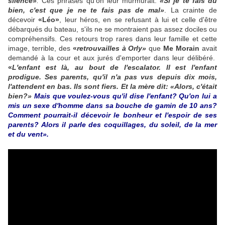
silence»
.
Ces phrases qu'on leur murmurait:
«
Si je te fais du
bien, c'est que je ne te fais pas de mal»
. La crainte de
décevoir
«Léo»
, leur héros, en se refusant à lui et celle d'être
débarqués du bateau, s'ils ne se montraient pas assez dociles ou
compréhensifs. Ces retours trop rares dans leur famille et cette
image, terrible, des
«
retrouvailles à Orly»
que
Me Morain
avait
demandé à la cour et aux jurés d'emporter dans leur délibéré.
«
L'enfant est là, au bout de l'escalator. Il est l'enfant
prodigue. Ses parents, qu'il n'a pas vus depuis dix mois,
l'attendent en bas. Ils sont fiers. Et la mère dit: «Alors, c'était
bien?»
Mais que voulez-vous qu'il dise l'enfant? Qu'on lui a
mis un sexe d'homme dans sa bouche de gamin de 10 ans?
Comment pourrait-il décevoir le bonheur et l'espoir de ses
parents? Alors il parle des coquillages, du soleil, de la mer
et du vent».