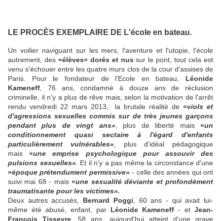
LE PROCÈS EXEMPLAIRE DE L'école en bateau.
Un voilier naviguant sur les mers, l'aventure et l'utopie, l'école
autrement, des
«élèves» dorés et nus
sur le pont, tout cela est
venu s'échouer entre les quatre murs clos de la cour d'assises de
Paris. Pour le fondateur de l'Ecole en bateau,
Léonide
Kameneff
, 76 ans, condamné à douze ans de réclusion
criminelle, il n'y a plus de rêve mais, selon la motivation de l'arrêt
rendu vendredi 22 mars 2013, la brutale réalité de
«
viols et
d'agressions sexuelles commis sur de très jeunes garçons
pendant plus de vingt ans»
, plus de liberté mais
«
un
conditionnement quasi sectaire à l'égard d'enfants
particulièrement vulnérables»
,
plus d'idéal pédagogique
mais
«
une emprise psychologique pour assouvir des
pulsions sexuelles»
.
Et il n'y a pas même la circonstance d'une
«
époque
prétendument permissive»
- celle des années qui ont
suivi mai 68 - mais
«
une sexualité déviante et profondément
traumatisante pour les victimes».
Deux autres accusés,
Bernard Poggi
, 60 ans - qui avait lui-
même été abusé, enfant, par
Léonide Kameneff
- et
Jean-
François Tisseyre
, 58 ans, aujourd'hui atteint d'une grave