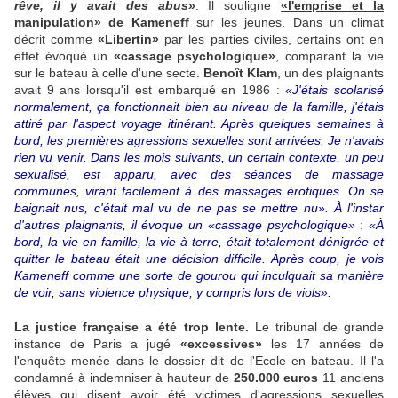
rêve, il y avait des abus»
. Il souligne
«l'emprise et la
manipulation»
de Kameneff
sur les jeunes. Dans un climat
décrit comme
«Libertin»
par les parties civiles, certains ont en
effet évoqué un
«cassage psychologique»
, comparant la vie
sur le bateau à celle d'une secte.
Benoît Klam
, un des plaignants
avait 9 ans lorsqu'il est embarqué en 1986 :
«J'étais scolarisé
normalement, ça fonctionnait bien au niveau de la famille, j'étais
attiré par l'aspect voyage itinérant. Après quelques semaines à
bord, les premières agressions sexuelles sont arrivées. Je n'avais
rien vu venir. Dans les mois suivants, un certain contexte, un peu
sexualisé, est apparu, avec des séances de massage
communes, virant facilement à des massages érotiques. On se
baignait nus, c'était mal vu de ne pas se mettre nu». À l'instar
d'autres plaignants, il évoque un «cassage psychologique»
:
«À
bord, la vie en famille, la vie à terre, était totalement dénigrée et
quitter le bateau était une décision difficile. Après coup, je vois
Kameneff comme une sorte de gourou qui inculquait sa manière
de voir, sans violence physique, y compris lors de viols».
La justice française a été trop lente.
Le tribunal de grande
instance de Paris a jugé
«excessives»
les 17 années de
l'enquête menée dans le dossier dit de l'École en bateau. Il l'a
condamné à indemniser à hauteur de
250.000 euros
11 anciens
élèves qui disent avoir été victimes d'agressions sexuelles