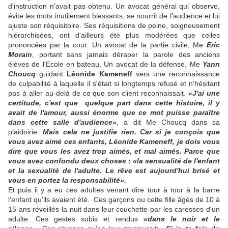
d'instruction n'avait pas obtenu. Un avocat général qui observe,
évite les mots inutilement blessants, se nourrit de l'audience et lui
ajuste son réquisitoire. Ses réquisitions de peine, soigneusement
hiérarchisées, ont d'ailleurs été plus modérées que celles
prononcées par la cour. Un avocat de la partie civile, Me
Eric
Morain
, portant sans jamais déraper la parole des anciens
élèves de l'Ecole en bateau. Un avocat de la défense, Me
Yann
Choucq
guidant
Léonide Kameneff
vers une reconnaissance
de culpabilité à laquelle il s'était si longtemps refusé et n'hésitant
pas à aller au-delà de ce que son client reconnaissait.
«
J'ai une
certitude, c'est que quelque part dans cette histoire, il y
avait de l'amour, aussi énorme que ce mot puisse paraître
dans cette salle d'audience»
,
a dit Me Choucq dans sa
plaidoirie.
Mais cela ne justifie rien. Car si je conçois que
vous avez aimé ces enfants, Léonide Kameneff, je dois vous
dire que vous les avez trop aimés, et mal aimés. Parce que
vous avez confondu deux choses : «la sensualité de l'enfant
et la sexualité de l'adulte. Le rêve est aujourd'hui brisé et
vous en portez la responsabilité».
Et puis il y a eu ces adultes venant dire tour à tour à la barre
l'enfant qu'ils avaient été.
Ces garçons ou cette fille âgés de 10 à
15 ans réveillés la nuit dans leur couchette par les caresses d'un
adulte. Ces gestes subis et rendus
«
dans le noir et le