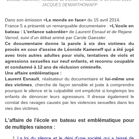
JACQUES DEMARTHON/AFP
Dans son émission
«Le monde en face»
du 15 avril 2014,
France 5 a présenté un remarquable documentaire :
«L'école en
bateau : L'enfance sabordée»
de
Laurent Esnaut et de Rejane
Varrod
, suivi d'un débat animé par
Carole Gaessler
.
Ce documentaire donne la parole à six des victimes du
procès en cour d'assise de Léonide Kameneff
qui a été jugé
avec trois autres adultes pour viols, tentatives de viols et
agressions sexuelles sur neuf enfants, et
reconnu coupable
et condamné à 12 ans de réclusion criminelle.
Une affaire emblématique :
Laurent Esnault
, réalisateur du documentaire et
lui-même une
des victimes
, cherche de façon sensible et juste à comprendre
pourquoi le silence et la culpabilité ont empêché si longtemps les
enfants de dénoncer leurs agresseurs. Il dresse également le
constat des ravages causés par les violences sexuelles dans les
vies des victimes.
L'affaire de l'école en bateau est emblématique pour
de multiples raisons :
La loi du silence et le déni d'une société qui a laissé de