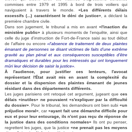
commises entre 1979 et 1995 à bord de trois voiliers qui
naviguaient à travers le monde.
«Les différents délais
excessifs (...) caractérisent le déni de justice»
, a déclaré la
première chambre civile.
Dans son jugement, le tribunal a mis en avant
«l'inaction du
ministère public»
à plusieurs moments de l'enquête, ainsi que
celle du juge d'instruction de Fort-de-France saisi au tout début
de l'affaire ou encore
«l'absence de traitement de deux plaintes
émanant de personnes se disant victimes de faits d'une extrême
gravité au plan pénal et aux conséquences susceptibles d'être
dramatiques et durables pour les intéressés qui ont longuement
mûri leur décision de saisir la justice».
À l'audience, pour justifier ces lenteurs, l'avocat
représentant l'État avait mis en avant la complexité du
dossier et la dispersion des plaintes émanant de jeunes
résidant dans des départements différents.
Les juges parisiens ont retoqué cet argument, jugeant que
ces
délais «inutiles» ne pouvaient «s'expliquer par la difficulté
du dossier»
. Pour le tribunal, les demandeurs ont bien subi
«un
préjudice moral»
, car
«ayant fait une démarche difficile pour
eux et pour leur entourage, ils n'ont pas reçu de réponse de
la justice dans des conditions normales»
Ils ont pu penser,
regrettent les juges, que la justice
«ne prenait pas les moyens