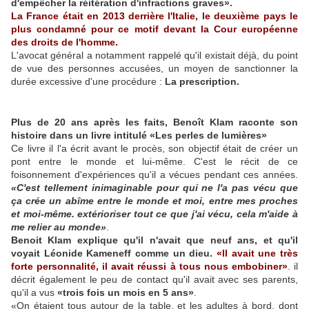
d'empêcher la réitération d'infractions graves».
La France était en 2013 derrière l'Italie, le deuxième pays le
plus condamné pour ce motif devant la Cour européenne
des droits de l'homme.
L'avocat général a notamment rappelé qu'il existait déjà, du point
de vue des personnes accusées, un moyen de sanctionner la
durée excessive d'une procédure :
La prescription.
Plus de 20 ans après les faits, Benoît Klam raconte son
histoire dans un livre intitulé «Les perles de lumières»
Ce livre il l'a écrit avant le procès, son objectif était de créer un
pont entre le monde et lui-même. C'est le récit de ce
foisonnement d'expériences qu'il a vécues pendant ces années.
«C'est tellement inimaginable pour qui ne l'a pas vécu que
ça crée un abîme entre le monde et moi, entre mes proches
et moi-même. extérioriser tout ce que j'ai vécu, cela m'aide à
me relier au monde»
.
Benoit Klam
explique qu'il n'avait que neuf ans, et qu'il
voyait Léonide Kameneff comme un dieu.
«Il avait une très
forte personnalité, il avait réussi à tous nous embobiner»
. il
décrit également le peu de contact qu'il avait avec ses parents,
qu'il a vus
«trois fois un mois en 5 ans»
.
«On étaient tous autour de la table, et les adultes à bord, dont