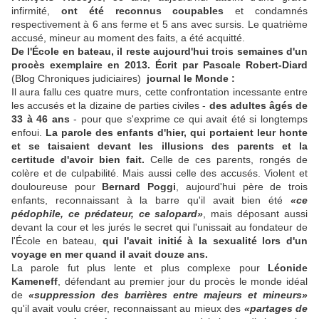
infirmité,
ont été reconnus coupables
et condamnés
respectivement à 6 ans ferme et 5 ans avec sursis. Le quatrième
accusé, mineur au moment des faits, a été acquitté.
De l'École en bateau, il reste aujourd'hui trois semaines d'un
procès exemplaire en 2013. Écrit par Pascale Robert-Diard
(Blog Chroniques judiciaires)
journal le Monde :
Il aura fallu ces quatre murs, cette confrontation incessante entre
les accusés et la dizaine de parties civiles -
des adultes âgés de
33 à 46 ans
- pour que s'exprime ce qui avait été si longtemps
enfoui.
La parole des enfants d'hier, qui portaient leur honte
et se taisaient devant les illusions des parents et la
certitude d'avoir bien fait.
Celle de ces parents, rongés de
colère et de culpabilité. Mais aussi celle des accusés. Violent et
douloureuse pour
Bernard Poggi
, aujourd'hui père de trois
enfants, reconnaissant à la barre qu'il avait bien été
«ce
pédophile, ce prédateur, ce salopard»
, mais déposant aussi
devant la cour et les jurés le secret qui l'unissait au fondateur de
l'École en bateau,
qui l'avait initié à la sexualité lors d'un
voyage en mer quand il avait douze ans.
La parole fut plus lente et plus complexe pour
Léonide
Kameneff
, défendant au premier jour du procès le monde idéal
de
«suppression des barrières entre majeurs et mineurs»
qu'il avait voulu créer, reconnaissant au mieux des
«partages de