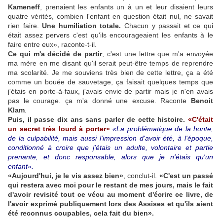
Kameneff
, prenaient les enfants un à un et leur disaient leurs
quatre vérités, combien l'enfant en question était nul, ne savait
rien faire.
Une humiliation totale.
Chacun y passait et ce qui
était assez pervers c'est qu'ils encourageaient les enfants à le
faire entre eux», raconte-t-il.
Ce qui m'a décidé de partir
, c'est une lettre que m'a envoyée
ma mère en me disant qu'il serait peut-être temps de reprendre
ma scolarité. Je me souviens très bien de cette lettre, ça a été
comme un bouée de sauvetage, ça faisait quelques temps que
j'étais en porte-à-faux, j'avais envie de partir mais je n'en avais
pas le courage. ça m'a donné une excuse. Raconte
Benoit
Klam
.
Puis, il passe dix ans sans parler de cette histoire.
«C'était
un secret très lourd à porter»
«La problématique de la honte,
de la culpabilité, mais aussi l'impression d'avoir été, à l'époque,
conditionné à croire que j'étais un adulte, volontaire et partie
prenante, et donc responsable, alors que je n'étais qu'un
enfant».
«Aujourd'hui, je le vis assez bien»
, conclut-il.
«C'est un passé
qui restera avec moi pour le restant de mes jours, mais le fait
d'avoir revisité tout ce vécu au moment d'écrire ce livre, de
l'avoir exprimé publiquement lors des Assises et qu'ils aient
été reconnus coupables, cela fait du bien».