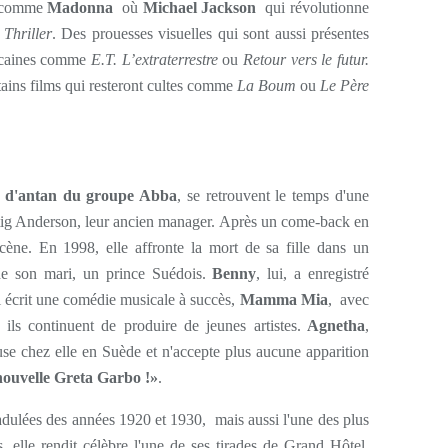
is comme
Madonna
où
Michael Jackson
qui révolutionne
p
Thriller
. Des prouesses visuelles qui sont aussi présentes
ricaines comme
E.T. L’extraterrestre
ou
Retour vers le futur.
tains films qui resteront cultes comme
La Boum
ou
Le Père
es d'antan du groupe Abba
, se retrouvent le temps d'une
Stig Anderson, leur ancien manager. Après un come-back en
cène. En 1998, elle affronte la mort de sa fille dans un
 de son mari, un prince Suédois.
Benny
, lui, a enregistré
i écrit une comédie musicale à succès,
Mamma Mia
,
avec
ils continuent de produire de jeunes artistes.
Agnetha
,
use chez elle en Suède et n'accepte plus aucune apparition
ouvelle Greta Garbo !»
.
s adulées des années 1920 et 1930, mais aussi l'une des plus
ts, elle rendit célèbre l'une de ses tirades de Grand Hôtel