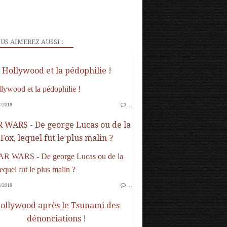
US AIMEREZ AUSSI :
Hollywood et la pédophilie !
/2018
…
 WARS - De george Lucas ou de la
Fox, lequel fut le plus malin ?
/2018
…
ollywood après le Tsunami des
dénonciations !