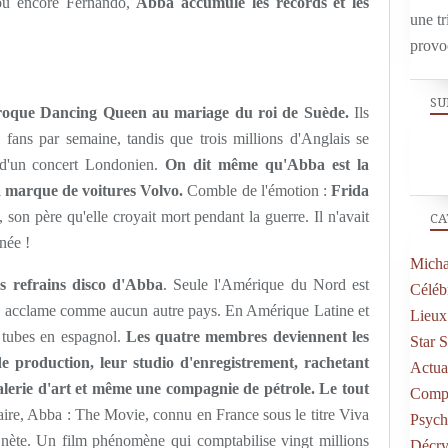
u encore Fernando,
Abba accumule les records et les
une tr
provo
SU
aroque Dancing Queen au mariage du roi de Suède.
Ils
fans par semaine, tandis que trois millions d'Anglais se
s d'un concert Londonien.
On dit même qu'Abba est la
a marque de voitures Volvo.
Comble de l'émotion :
Frida
, son père qu'elle croyait mort pendant la guerre. Il n'avait
CA
 née !
Micha
 refrains disco d'Abba
. Seule l'Amérique du Nord est
Célébr
 les acclame comme aucun autre pays. En Amérique Latine et
Lieux
 tubes en espagnol.
Les quatre membres deviennent les
Star 
de production, leur studio d'enregistrement, rachetant
Actual
galerie d'art et même une compagnie de pétrole. Le tout
Compo
re, Abba : The Movie, connu en France sous le titre Viva
Psych
anète. Un film phénomène qui comptabilise vingt millions
Décry