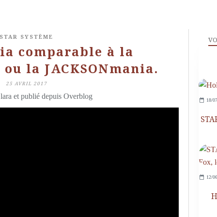
STAR SYSTÈME
VO
a comparable à la
 ou la JACKSONmania.
25 AVRIL 2017
lara et publié depuis Overblog
18/07
STAR
12/06
H