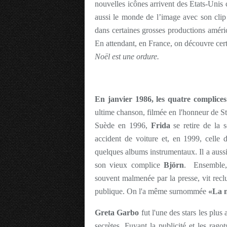
nouvelles icônes arrivent des Etats-Un
aussi le monde de l’image avec son cli
dans certaines grosses productions amé
En attendant, en France, on découvre cer
Noël est une ordure.
En janvier 1986, les quatre complic
ultime chanson, filmée en l'honneur de 
Suède en 1996,
Frida
se retire de la s
accident de voiture et, en 1999, celle
quelques albums instrumentaux. Il a auss
son vieux complice
Björn
. Ensemble, 
souvent malmenée par la presse, vit recl
publique. On l'a même surnommée
«La n
Greta Garbo
fut l'une des stars les plu
secrètes. Fuyant la publicité et les rago