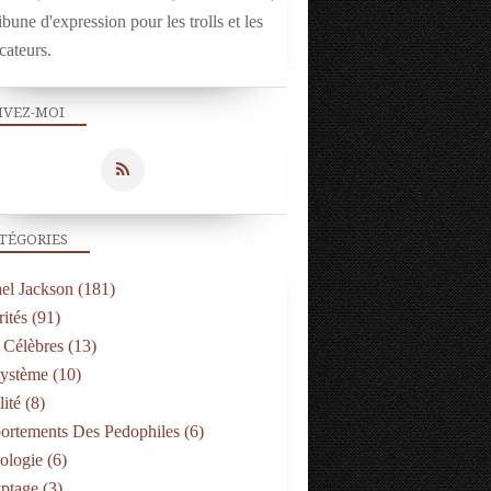
ibune d'expression pour les trolls et les
cateurs.
IVEZ-MOI
TÉGORIES
el Jackson
(181)
ités
(91)
 Célèbres
(13)
Système
(10)
ité
(8)
rtements Des Pedophiles
(6)
ologie
(6)
ptage
(3)