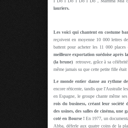
I Do I Do I Do I Do , Mamma Mia o
lauriers.
Les voici qui chantent en costume b
reçoivent en moyenne 10 000 lettres de 
battent pour acheter les 11 000 place
meilleure exportation suédoise après l
(la brune)
retrouve, grâce à sa célébrité
même jamais su que cette petite fille était
Le monde entier danse au rythme des
encore réticente, tandis que l'Australie
en Espagne, le groupe chante même ses
rois du business, créant leur société 
des usines, des salles de cinéma, une 
coté en Bourse !
En 1977, un documentai
Abba, déferle aux quatre coins de la pl