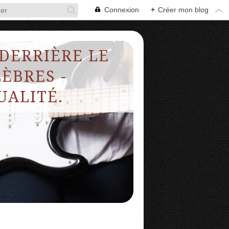
Connexion
+
Créer mon blog
 DERRIÈRE LE
ÈBRES -
UALITÉ.