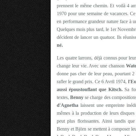
prennent le même chemin. Et voilà 4 ami
1970 pour une semaine de vacances. Ce qu
en performance grandeur nature face à un 
Quelques mois plus tard, le 1er Novembre 
décident de lancer un quatuor. Ils réuniss
né.
Les quatre larrons, déjà connus pour leur
change leur vie. Avec une chanson
Wate
donne pas cher de leur peau, pourtant 2
rafler le grand prix. Ce 6 Avril 1974,
l'E
aussi époustouflant que Kitsch.
Sa for
textes,
Benny
se charge des compositions
d'Agnetha
laissent une empreinte inédi
mêmes à la production de leurs disques et
peut plus florissantes. Ainsi tandis qu
Benny et Björn se mettent à composer leu