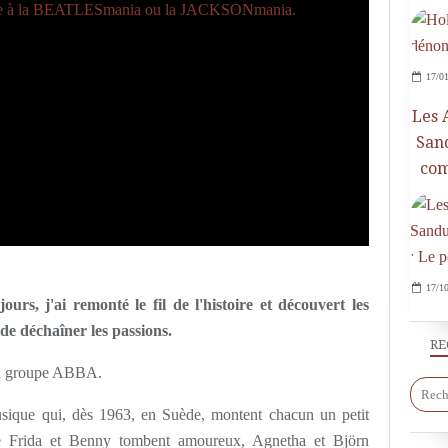
17/01
Les 
San
com
17/10
s, j'ai remonté le fil de l'histoire et découvert les
 de déchaîner les passions.
RE
 du groupe ABBA.
sique qui, dès 1963, en Suède, montent chacun un petit
e Frida et Benny tombent amoureux, Agnetha et Björn