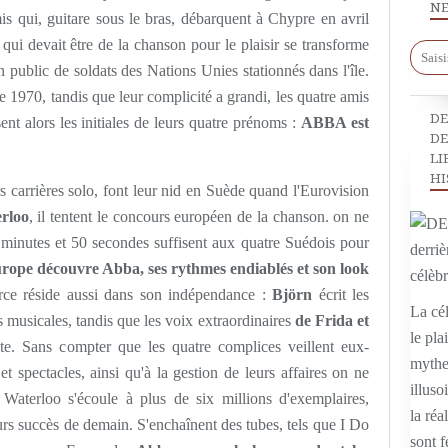
NE
s qui, guitare sous le bras, débarquent à Chypre en avril
i devait être de la chanson pour le plaisir se transforme
public de soldats des Nations Unies stationnés dans l'île.
1970, tandis que leur complicité a grandi, les quatre amis
DE
ent alors les initiales de leurs quatre prénoms :
ABBA est
DE
LI
HI
s carrières solo, font leur nid en Suède quand l'Eurovision
rloo
, il tentent le concours européen de la chanson. on ne
 minutes et 50 secondes suffisent aux quatre Suédois pour
urope découvre Abba, ses rythmes endiablés et son look
ce réside aussi dans son indépendance :
Björn
écrit les
La cél
 musicales, tandis que les voix extraordinaires
de Frida et
le pla
te. Sans compter que les quatre complices veillent eux-
mythe,
 spectacles, ainsi qu'à la gestion de leurs affaires on ne
illuso
e Waterloo s'écoule à plus de six millions d'exemplaires,
la réal
rs succès de demain. S'enchaînent des tubes, tels que I Do
sont f