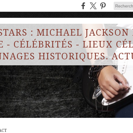
STARS : MICHAEL JACKSON
 - CÉLÉBRITÉS - LIEUX CÉL
NAGES HISTORIQUES. ACT
ACT