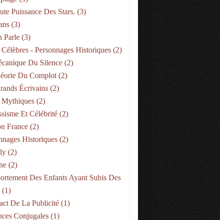
ute Puissance Des Stars.
(3)
ans
(3)
 Parle
(3)
 Célèbres - Personnages Historiques
(2)
canique Du Silence
(2)
éorie Du Complot
(2)
rands Écrivains
(2)
 Mythiques
(2)
ssisme Et Célébrité
(2)
on France
(2)
nnages Historiques
(2)
ly
(2)
ne
(2)
rtement Des Enfants Ayant Subis Des
(1)
act De La Publicité
(1)
nces Conjugales
(1)