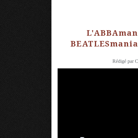
L'ABBAmani
BEATLESmania
Rédigé par C