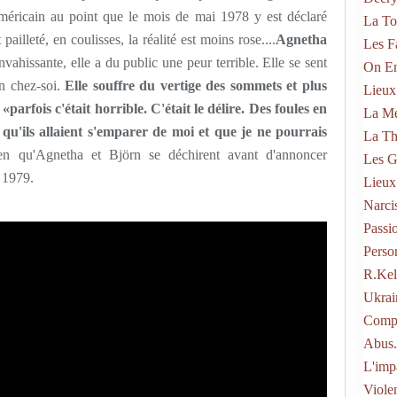
 américain au point que le mois de mai 1978 y est déclaré
La To
pailleté, en coulisses, la réalité est moins rose....
Agnetha
Les F
nvahissante, elle a du public une peur terrible. Elle se sent
On En
n chez-soi.
Elle souffre du vertige des sommets et plus
Lieux
:
«parfois c'était horrible. C'était le délire. Des foules en
La Mé
n qu'ils allaient s'emparer de moi et que je ne pourrais
La Th
ien qu'Agnetha et Björn se déchirent avant d'annoncer
Les G
r 1979.
Lieux
Narci
Passi
Perso
R.kel
Ukrai
Compo
Abus.
L'imp
Viole