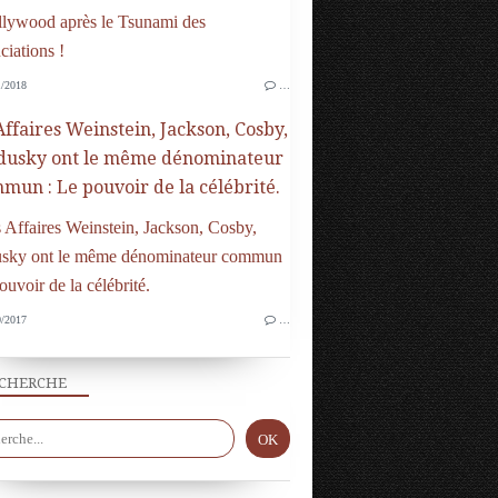
/2018
…
Affaires Weinstein, Jackson, Cosby,
dusky ont le même dénominateur
mun : Le pouvoir de la célébrité.
/2017
…
CHERCHE