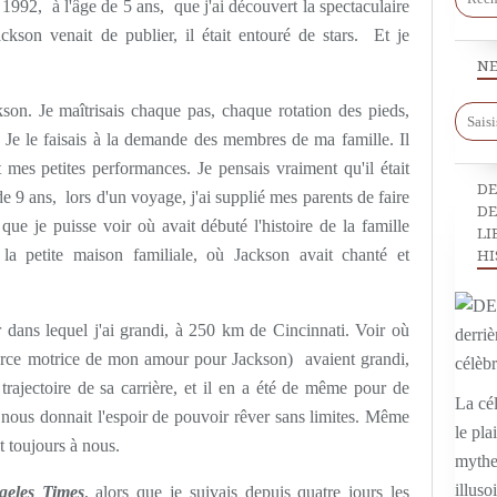
1992, à l'âge de 5 ans, que j'ai découvert la spectaculaire
n venait de publier, il était entouré de stars. Et je
.
NE
ckson. Je maîtrisais chaque pas, chaque rotation des pieds,
Je le faisais à la demande des membres de ma famille. Il
es petites performances. Je pensais vraiment qu'il était
DE
 9 ans, lors d'un voyage, j'ai supplié mes parents de faire
DE
que je puisse voir où avait débuté l'histoire de la famille
LI
la petite maison familiale, où Jackson avait chanté et
HI
er dans lequel j'ai grandi, à 250 km de Cincinnati. Voir où
orce motrice de mon amour pour Jackson) avaient grandi,
rajectoire de sa carrière, et il en a été de même pour de
La cél
 nous donnait l'espoir de pouvoir rêver sans limites. Même
le pla
it toujours à nous.
mythe,
illuso
geles Times
, alors que je suivais depuis quatre jours les