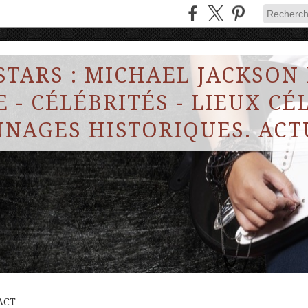
STARS : MICHAEL JACKSON
 - CÉLÉBRITÉS - LIEUX CÉL
NAGES HISTORIQUES. ACT
ACT