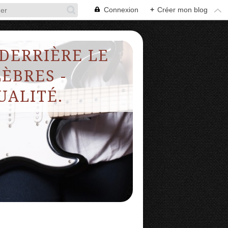
Connexion
+
Créer mon blog
 DERRIÈRE LE
ÈBRES -
UALITÉ.