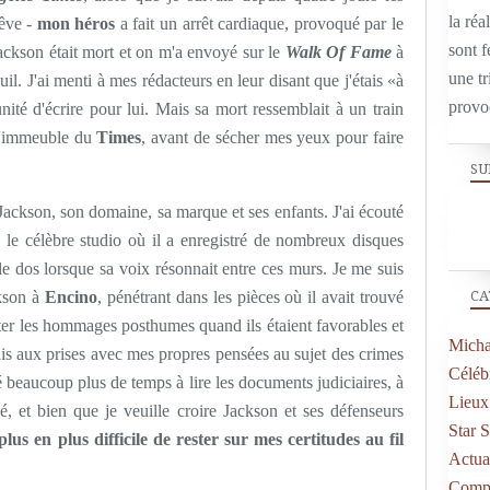
la réal
êve -
mon héros
a fait un arrêt cardiaque, provoqué par le
sont f
ackson était mort et on m'a envoyé sur le
Walk Of Fame
à
une tr
l. J'ai menti à mes rédacteurs en leur disant que j'étais «à
provo
nité d'écrire pour lui. Mais sa mort ressemblait à un train
 l'immeuble du
Times
, avant de sécher mes yeux pour faire
SU
 Jackson, son domaine, sa marque et ses enfants. J'ai écouté
, le célèbre studio où il a enregistré de nombreux disques
le dos lorsque sa voix résonnait entre ces murs. Je me suis
ckson à
Encino
, pénétrant dans les pièces où il avait trouvé
CA
ter les hommages posthumes quand ils étaient favorables et
Micha
étais aux prises avec mes propres pensées au sujet des crimes
Célébr
sé beaucoup plus de temps à lire les documents judiciaires, à
Lieux
usé, et bien que je veuille croire Jackson et ses défenseurs
Star 
plus en plus difficile de rester sur mes certitudes au fil
Actual
Compo