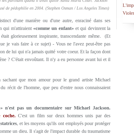
 ses partisans quand il avait quitté Santa Maria Court. Jackson
L'imp
ccusé de pédophilie en 2004. (Stephen Osman / Los Angeles Times)
Viole
tinct d'une manière ou d'une autre, enraciné dans ses
n qui m'attiraient
«comme un enfant»
et qui devinrent la
était glorieusement inspirante, transcendante même. (Et
e je vais faire à ce sujet) - Vous ne l'avez peut-être pas
n de lui qui n'a jamais quitté votre coeur. Et la façon dont
ne ? C'était envoûtant. Il n'y a eu personne avant lui et il
 sachant que mon amour pour le grand artiste Michael
é du récit de l'homme, que peu d'entre nous connaissaient
d» n'est pas un documentaire sur Michael Jackson.
e coche.
C'est un film sur deux hommes unis par des
statrices
, et les moyens qu'ils ont employés pour protéger
me un dieu. Il s'agit de l'impact durable du traumatisme