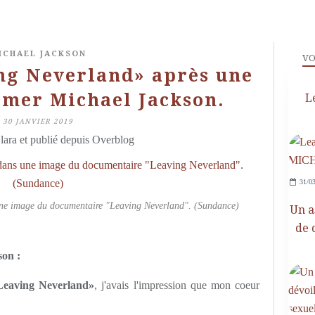
ICHAEL JACKSON
VO
ng Neverland» après une
aimer Michael Jackson.
L
30 JANVIER 2019
lara et publié depuis Overblog
31/03
ne image du documentaire "Leaving Neverland". (Sundance)
Un a
de 
son :
Leaving Neverland»
, j'avais l'impression que mon coeur