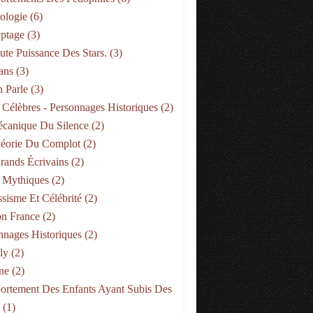
ologie
(6)
ptage
(3)
ute Puissance Des Stars.
(3)
ans
(3)
 Parle
(3)
 Célèbres - Personnages Historiques
(2)
canique Du Silence
(2)
éorie Du Complot
(2)
rands Écrivains
(2)
 Mythiques
(2)
ssisme Et Célébrité
(2)
on France
(2)
nnages Historiques
(2)
ly
(2)
ne
(2)
rtement Des Enfants Ayant Subis Des
(1)