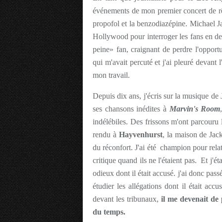
événements de mon premier concert de r
propofol et la benzodiazépine. Michael J
Hollywood pour interroger les fans en deui
peine» fan, craignant de perdre l'opportu
qui m'avait percuté et j'ai pleuré devant
mon travail.
Depuis dix ans, j'écris sur la musique de
ses chansons inédites à
Marvin's Room
indélébiles. Des frissons m'ont parcouru 
rendu à
Hayvenhurst
, la maison de Ja
du réconfort. J'ai été champion pour rela
critique quand ils ne l'étaient pas. Et j'
odieux dont il était accusé. j'ai donc pas
étudier les allégations dont il était acc
devant les tribunaux,
il me devenait de 
du temps.