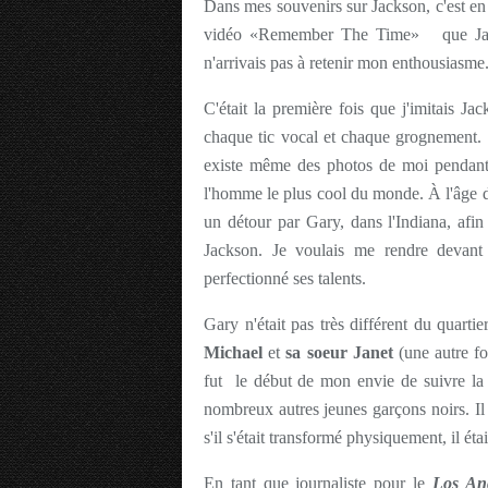
Dans mes souvenirs sur Jackson, c'est en 
vidéo «Remember The Time» que Jackso
n'arrivais pas à retenir mon enthousiasme
C'était la première fois que j'imitais Ja
chaque tic vocal et chaque grognement. 
existe même des photos de moi pendant m
l'homme le plus cool du monde. À l'âge de
un détour par Gary, dans l'Indiana, afin 
Jackson. Je voulais me rendre devant 
perfectionné ses talents.
Gary n'était pas très différent du quarti
Michael
et
sa soeur Janet
(une autre f
fut le début de mon envie de suivre la t
nombreux autres jeunes garçons noirs. Il
s'il s'était transformé physiquement, il éta
En tant que journaliste pour le
Los An