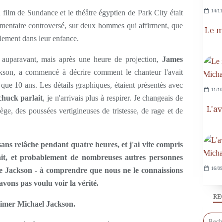
14/11
u film de Sundance et le théâtre égyptien de Park City était
umentaire controversé, sur deux hommes qui affirment, que
Le m
llement dans leur enfance.
 auparavant, mais après une heure de projection,
James
ckson, a commencé à décrire comment le chanteur l'avait
it que 10 ans. Les détails graphiques, étaient présentés avec
11/10
huck parlait
, je n'arrivais plus à respirer. Je changeais de
L'a
ège, des poussées vertigineuses de tristesse, de rage et de
 sans relâche pendant quatre heures, et j'ai vite compris
it, et probablement de nombreuses autres personnes
16/09
de Jackson - à comprendre que nous ne le connaissions
vons pas voulu voir la vérité.
RE
 aimer Michael Jackson.