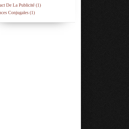
act De La Publicité
(1)
nces Conjugales
(1)