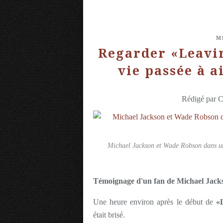
M
Regarder «Leavi
vie passée à 
Rédigé par C
Michael Jackson et Wade Robson dans u
Témoignage d'un fan de Michael Jack
Une heure environ après le début de
«
était brisé.