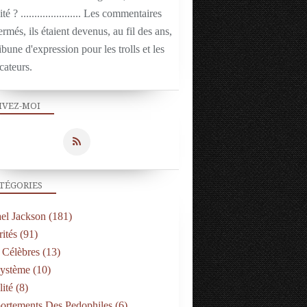
ité ? ...................... Les commentaires
ermés, ils étaient devenus, au fil des ans,
ibune d'expression pour les trolls et les
cateurs.
IVEZ-MOI
TÉGORIES
el Jackson
(181)
ités
(91)
 Célèbres
(13)
Système
(10)
ité
(8)
rtements Des Pedophiles
(6)