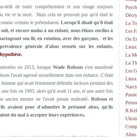
 au-delà de notre compréhension et son visage toujours
Psych
a vie et la mort. Mais cela ne prouvait pas qu'il était le
Décry
 comme certains le prétendaient.
Lorsqu'il disait qu'il était
La To
soit, et encore moins à un enfant, nous étions enclins à
Les F
partageant son lit, en rotation, avec des garçons, et les
On En
 prévalence générale d'abus sexuels sur les enfants,
Lieux
e hypothèse.
La Mé
La Th
ontestées en 2013, lorsque
Wade Robson
s'est manifesté
Les G
ckson l'avait agressé sexuellement dans son enfance. C'était
Lieux
'un homme qui avait fermement défendu Jackson pendant des
Narci
une fois en 1993, alors qu'il avait 11 ans, et une autre fois
Passi
on ancien mentor ne l'avait jamais maltraité.
Robson et
Perso
'ils avaient peur d'admettre le présumé abus, qu'ils
R.kel
aient du mal à accepter leurs expériences.
Ukrai
Compo
Abus.