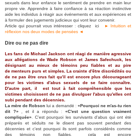
sexuels dans leur enfance le sentiment de prendre en main leur
propre vie. Apprendre à faire confiance à sa réaction instinctive
aide les individus à réagir aux événements et aux expériences et
à formuler des jugements judicieux qui vont leur convenir.
Article qui pourrait vous intéresser : cliquez ici
► Intuition et
réflexion nos deux modes de pensées ◄
Dire ou ne pas dire
Les fans de Michael Jackson ont réagi de manière agressive
aux allégations de Wade Robson et James Safechuck, les
désignant au mieux de témoins peu fiables et au pire
de menteurs purs et simples. La crainte d'être discrédités ou
de ne pas être crus fait qu'il est encore plus décourageant
pour les victimes d'abus sexuels de se faire connaître.
D'autre part, il est tout à fait compréhensible que les
victimes choisissent de ne pas divulguer l'abus qu'elles ont
subi pendant des décennies.
La mère de Robson
lui a demandé :
«Pourquoi ne m'as-tu rien
dit ?»
, et il a répondu :
«C'est une question vraiment
compliquée»
. C'est pourquoi les survivants d'abus qui ont été
préparés et séduits ne le disent pas souvent pendant des
décennies et c'est pourquoi ils sont parfois considérés comme
des témoins non fiables, cela est encore