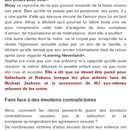
Miray
se reproche de ne pas pouvoir ressentir de la haine envers
son père. Bien qu'elle ne puisse pas lui pardonner ses actes, il y
a une partie d'elle qui éprouve encore de l'amour pour lui en tant
que père.
Miray
a déclaré qu'il pourrait lui falloir toute une vie
pour comprendre cette toile d'araignée de tissu complexe
d'amour, de traumatisme et de maltraitance dont elle a souffert.
Une autre cliente dont la mère ne la croyait pas lorsqu'elle lui a
révélé l'agression sexuelle subie par un ami de la famille, a
déclaré qu'elle sentait que son ancien traumatisme était de retour
après avoir regardé
«Leaving Neverland».
Sophie (ce n'est pas son vrai prénom) m'a rapporté qu'elle avait
ressenti la même détresse et anxiété enfant pour ne pas avoir
été crue et écoutée.
Elle a dit que ce devait être pareil pour
Safechuck et Robson lorsque les plus ardents fans de
Michael Jackson et la succession de MJ eux-mêmes
refusent de les croire.
Faire face à des émotions contradictoires
Alors, comment les clients peuvent-ils guérir des émotions
contradictoires causées par la séduction et la
tromperie qu'engendrent les agresseurs sexuels ?
De nombreuses victimes d'abus sexuels durant leur enfance ont