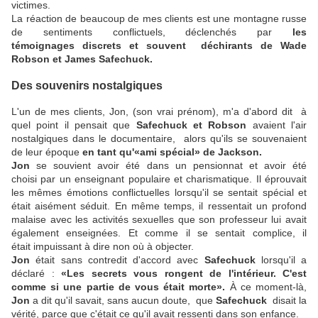
victimes.
La réaction de beaucoup de mes clients est une montagne russe
de sentiments conflictuels, déclenchés par
les
témoignages discrets et souvent déchirants de Wade
Robson et James Safechuck.
Des souvenirs nostalgiques
L'un de mes clients, Jon, (son vrai prénom), m'a d'abord dit à
quel point il pensait que
Safechuck et Robson
avaient l'air
nostalgiques dans le documentaire, alors qu'ils se souvenaient
de leur époque
en tant qu'«ami spécial» de Jackson.
Jon
se souvient avoir été dans un pensionnat et avoir été
choisi par un enseignant populaire et charismatique. Il éprouvait
les mêmes émotions conflictuelles lorsqu'il se sentait spécial et
était aisément séduit. En même temps, il ressentait un profond
malaise avec les activités sexuelles que son professeur lui avait
également enseignées. Et comme il se sentait complice, il
était impuissant à dire non où à objecter.
Jon
était sans contredit d'accord avec
Safechuck
lorsqu'il a
déclaré :
«Les secrets vous rongent de l'intérieur. C'est
comme si une partie de vous était morte».
À ce moment-là,
Jon
a dit qu'il savait, sans aucun doute, que
Safechuck
disait la
vérité, parce que c'était ce qu'il avait ressenti dans son enfance.