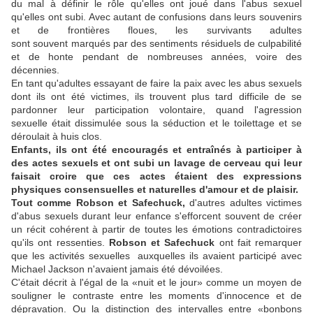
du mal à définir le rôle qu'elles ont joué dans l'abus sexuel
qu'elles ont subi. Avec autant de confusions dans leurs souvenirs
et de frontières floues, les survivants adultes
sont souvent marqués par des sentiments résiduels de culpabilité
et de honte pendant de nombreuses années, voire des
décennies.
En tant qu'adultes essayant de faire la paix avec les abus sexuels
dont ils ont été victimes, ils trouvent plus tard difficile de se
pardonner leur participation volontaire, quand l'agression
sexuelle était dissimulée sous la séduction et le toilettage et se
déroulait à huis clos.
Enfants, ils ont été encouragés et entraînés à participer à
des actes sexuels et ont subi un lavage de cerveau qui leur
faisait croire que ces actes étaient des expressions
physiques consensuelles et naturelles d'amour et de plaisir.
Tout comme Robson et Safechuck,
d'autres adultes victimes
d'abus sexuels durant leur enfance s'efforcent souvent de créer
un récit cohérent à partir de toutes les émotions contradictoires
qu'ils ont ressenties.
Robson et Safechuck
ont fait remarquer
que les activités sexuelles auxquelles ils avaient participé avec
Michael Jackson n'avaient jamais été dévoilées.
C'était décrit à l'égal de la «nuit et le jour» comme un moyen de
souligner le contraste entre les moments d'innocence et de
dépravation. Ou la distinction des intervalles entre «bonbons