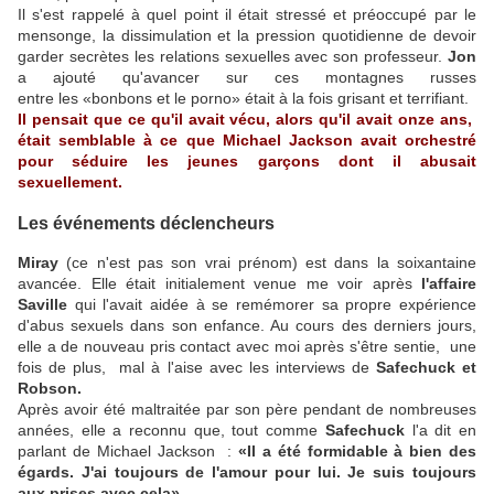
Il s'est rappelé à quel point il était stressé et préoccupé par le
mensonge, la dissimulation et la pression quotidienne de devoir
garder secrètes les relations sexuelles avec son professeur.
Jon
a ajouté qu'avancer sur ces montagnes russes
entre les «bonbons et le porno» était à la fois grisant et terrifiant.
Il pensait que ce qu'il avait vécu, alors qu'il avait onze ans,
était semblable à ce que Michael Jackson avait orchestré
pour séduire les jeunes garçons dont il abusait
sexuellement.
Les événements déclencheurs
Miray
(ce n'est pas son vrai prénom) est dans la soixantaine
avancée. Elle était initialement venue me voir après
l'affaire
Saville
qui l'avait aidée à se remémorer sa propre expérience
d'abus sexuels dans son enfance. Au cours des derniers jours,
elle a de nouveau pris contact avec moi après s'être sentie, une
fois de plus, mal à l'aise avec les interviews de
Safechuck et
Robson.
Après avoir été maltraitée par son père pendant de nombreuses
années, elle a reconnu que, tout comme
Safechuck
l'a dit en
parlant de Michael Jackson :
«Il a été formidable à bien des
égards. J'ai toujours de l'amour pour lui. Je suis toujours
aux prises avec cela».