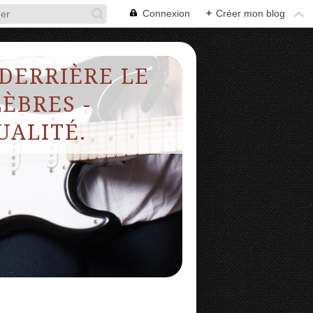
Connexion
+
Créer mon blog
 DERRIÈRE LE
ÈBRES -
UALITÉ.