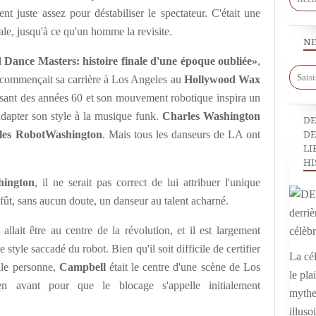
 juste assez pour déstabiliser le spectateur. C'était une
le, jusqu'à ce qu'un homme la revisite.
NE
ance Masters: histoire finale d'une époque oubliée»
,
 commençait sa carrière à Los Angeles au
Hollywood Wax
sant des années 60 et son mouvement robotique inspira un
adapter son style à la musique funk.
Charles Washington
DE
les RobotWashington
. Mais tous les danseurs de LA ont
DE
LI
HI
hington
, il ne serait pas correct de lui attribuer l'unique
l fût, sans aucun doute, un danseur au talent acharné.
allait être au centre de la révolution, et il est largement
tyle saccadé du robot. Bien qu'il soit difficile de certifier
La cél
eule personne,
Campbell
était le centre d'une scène de Los
le pla
n avant pour que le blocage s'appelle initialement
mythe,
illuso