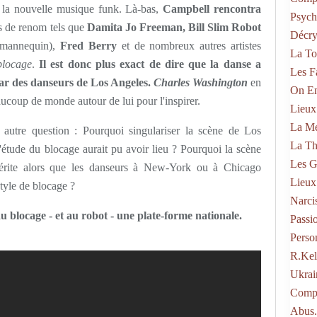
c la nouvelle musique funk. Là-bas,
Campbell rencontra
Psych
s de renom tels que
Damita Jo Freeman, Bill Slim Robot
Décry
 mannequin),
Fred Berry
et de nombreux autres artistes
La To
blocage
.
Il est donc plus exact de dire que la danse a
Les F
ar des danseurs de Los Angeles.
Charles Washington
en
On En
beaucoup de monde autour de lui pour l'inspirer.
Lieux
La Mé
 autre question : Pourquoi singulariser la scène de Los
La Th
l'étude du blocage aurait pu avoir lieu ? Pourquoi la scène
Les G
érite alors que les danseurs à New-York ou à Chicago
Lieux
tyle de blocage ?
Narci
u blocage - et au robot - une plate-forme nationale.
Passi
Perso
R.kel
Ukrai
Compo
Abus.