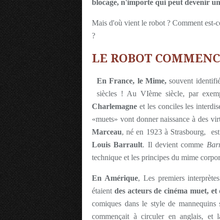
blocage, n'importe qui peut devenir u
Mais d'où vient le robot ? Comment est-c
?
LE ROBOT COMMENC
En France,
le Mime,
souvent identifi
siècles ! Au VIème siècle, par exemp
Charlemagne
et les conciles les interdi
«muets» vont donner naissance à des vir
Marceau
, né en 1923 à Strasbourg, est
Louis Barrault
. Il devient comme
Barr
technique et les principes du mime corp
En Amérique
, Les premiers interprète
étaient
des acteurs de cinéma muet, et
comiques dans le style de mannequins s
commençait à circuler en anglais, et