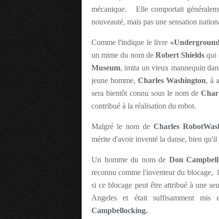
mécanique. Elle comportait généralement
nouveauté, mais pas une sensation nationa
Comme l'indique le livre
«Underground D
un mime du nom de
Robert Shields
qui
Museum
, imita un vieux mannequin dan
jeune homme,
Charles Washington
, à 
sera bientôt connu sous le nom de
Char
contribué à la réalisation du robot.
Malgré le nom de
Charles RobotWas
mérite d'avoir inventé la danse, bien qu'i
Un homme du nom de
Don Campbell
reconnu comme l'inventeur du blocage, le s
si ce blocage peut être attribué à une s
Angeles et était suffisamment mis e
Campbellocking.