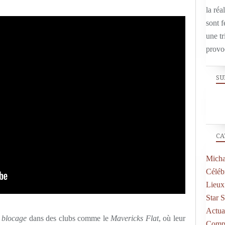
la réal
sont f
une tr
provo
SU
CA
Micha
Célébr
Lieux
Star 
Actual
e blocage
dans des clubs comme le
Mavericks Flat
, où leur
Compo