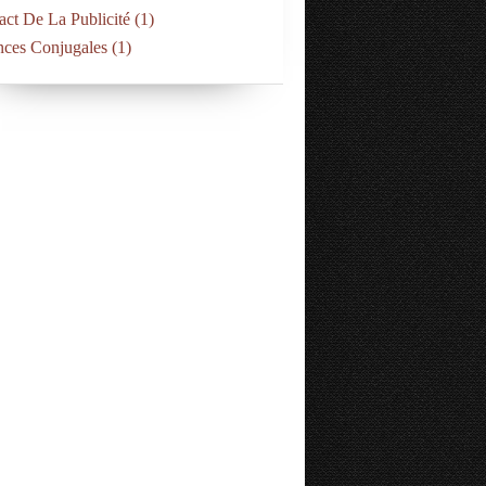
act De La Publicité
(1)
nces Conjugales
(1)