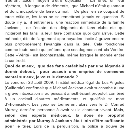
n'auront aucun moyen d'être objectifs! En effet, on leur
répétera, à longueur de démentis, que Michael n'était qu'amour
et donc incapable de faire du mal. De plus, en se coupant de
toute critique, les fans ne se remettront jamais en question. Si
doute il y a, il entraînera une réaction immédiate de la famille
Jackson, de l'estate, des dirigeants de fans clubs etc...qui
inciteront les fans à leur faire confiance quoi qu'il arrive. Cette
méthode, dite de l'argument «par noyade», incite à graver encore
plus profondément l'évangile dans la tête. Cela fonctionne
comme toute secte qui prétend que ses dogmes sont «la Vérité».
Cette «Vérité» est incontestable, même lorsque le monde entier
la contredit.
Quoi de mieux, que des fans catéchisés par une légende à
dormir debout, pour asseoir une emprise de commerce
mental sur eux, je vous le demande ?
Le vendredi 28 août 2009, l'institut médico-légal de Los Angeles
(Californie) confirmait que Michael Jackson avait succombé à une
« grave intoxication » au puissant anesthésiant propofol, combiné
à un cocktail d'autres médicaments, et qualifiait sa mort
d'«homicide». Les yeux se tournèrent alors vers le Dr Conrad
Murray, dernière personne à avoir vu le chanteur vivant.
Mais,
selon des experts médicaux, la dose de propofol
administrée par Murray à Jackson était loin d'être suffisante
pour le tuer.
Lors de la perquisition, la police a trouvé de