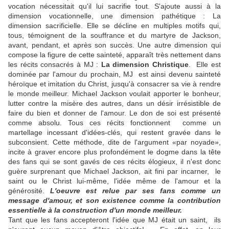
vocation nécessitait qu'il lui sacrifie tout. S'ajoute aussi à la
dimension vocationnelle, une dimension pathétique : La
dimension sacrificielle. Elle se décline en multiples motifs qui,
tous, témoignent de la souffrance et du martyre de Jackson,
avant, pendant, et après son succès. Une autre dimension qui
compose la figure de cette sainteté, apparaît très nettement dans
les récits consacrés à MJ :
La dimension Christique
. Elle est
dominée par l'amour du prochain, MJ est ainsi devenu sainteté
héroïque et imitation du Christ, jusqu'à consacrer sa vie à rendre
le monde meilleur. Michael Jackson voulait apporter le bonheur,
lutter contre la misère des autres, dans un désir irrésistible de
faire du bien et donner de l'amour. Le don de soi est présenté
comme absolu. Tous ces récits fonctionnent comme un
martellage incessant d'idées-clés, qui restent gravée dans le
subconsient. Cette méthode, dite de l'argument «par noyade»,
incite à graver encore plus profondément le dogme dans la tête
des fans qui
se sont gavés de ces récits élogieux, il n'est donc
guère surprenant que Michael Jackson, ait fini par incarner, le
saint ou le Christ lui-même, l'idée même de l'amour et la
générosité.
L'oeuvre est relue par ses fans comme un
message d'amour, et son existence comme la contribution
essentielle à la construction d'un monde meilleur.
Tant que les fans accepteront l'idée que MJ était un saint, ils