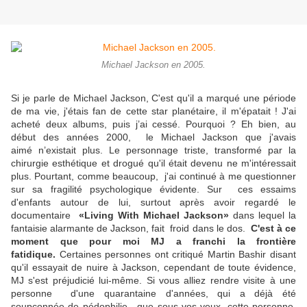
Michael Jackson en 2005.
Si je parle de Michael Jackson, C'est qu'il a marqué une période
de ma vie, j'étais fan de cette star planétaire, il m'épatait
! J'ai
acheté deux albums, puis j’ai cessé. Pourquoi ? Eh bien, au
début des années 2000, le Michael Jackson que j'avais
aimé n’existait plus. Le personnage triste, transformé par la
chirurgie esthétique et drogué qu'il était devenu ne m'intéressait
plus. Pourtant, comme beaucoup, j'ai continué à me questionner
sur sa fragilité psychologique évidente. Sur ces essaims
d'enfants autour de lui, surtout après avoir regardé le
documentaire
«Living With Michael Jackson»
dans lequel la
fantaisie alarmante de Jackson, fait froid dans le dos.
C'est à ce
moment que pour moi MJ a franchi la frontière
fatidique.
Certaines personnes ont critiqué Martin Bashir disant
qu'il essayait de nuire à Jackson, cependant de toute évidence,
MJ s'est préjudicié
lui-même. Si vous alliez rendre visite à une
personne d'une quarantaine d'années, qui a déjà été
soupçonnée de pédophilie, que sous vos yeux, cette personne