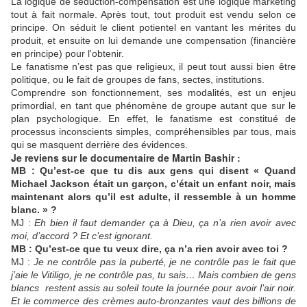
La logique de séduction-compensation est une logique marketing
tout à fait normale. Après tout, tout produit est vendu selon ce
principe. On séduit le client potientel en vantant les mérites du
produit, et ensuite on lui demande une compensation (financière
en principe) pour l'obtenir.
Le fanatisme n’est pas que religieux, il peut tout aussi bien être
politique, ou le fait de groupes de fans, sectes, institutions.
Comprendre son fonctionnement, ses modalités, est un enjeu
primordial, en tant que phénomène de groupe autant que sur le
plan psychologique. En effet, le fanatisme est constitué de
processus inconscients simples, compréhensibles par tous, mais
qui se masquent derrière des évidences.
Je reviens sur le documentaire de Martin Bashir :
MB : Qu’est-ce que tu dis aux gens qui disent « Quand
Michael Jackson était un garçon, c’était un enfant noir, mais
maintenant alors qu’il est adulte, il ressemble à un homme
blanc. » ?
MJ :
Eh bien il faut demander ça à Dieu, ça n’a rien avoir avec
moi, d’accord ? Et c’est ignorant.
MB : Qu’est-ce que tu veux dire, ça n’a rien avoir avec toi ?
MJ :
Je ne contrôle pas la puberté, je ne contrôle pas le fait que
j’aie le Vitiligo, je ne contrôle pas, tu sais… Mais combien de gens
blancs restent assis au soleil toute la journée pour avoir l’air noir.
Et le commerce des crèmes auto-bronzantes vaut des billions de