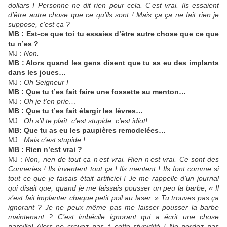
dollars ! Personne ne dit rien pour cela. C’est vrai. Ils essaient
d’être autre chose que ce qu’ils sont ! Mais ça ça ne fait rien je
suppose, c’est ça ?
MB : Est-ce que toi tu essaies d’être autre chose que ce que
tu n’es ?
MJ :
Non.
MB : Alors quand les gens disent que tu as eu des implants
dans les joues…
MJ :
Oh Seigneur !
MB : Que tu t’es fait faire une fossette au menton…
MJ :
Oh je t’en prie…
MB : Que tu t’es fait élargir les lèvres…
MJ :
Oh s’il te plaît, c’est stupide, c’est idiot!
MB: Que tu as eu les paupières remodelées…
MJ :
Mais c’est stupide !
MB : Rien n’est vrai ?
MJ :
Non, rien de tout ça n’est vrai. Rien n’est vrai. Ce sont des
Conneries ! Ils inventent tout ça ! Ils mentent ! Ils font comme si
tout ce que je faisais était artificiel ! Je me rappelle d’un journal
qui disait que, quand je me laissais pousser un peu la barbe, « Il
s’est fait implanter chaque petit poil au laser. » Tu trouves pas ça
ignorant ? Je ne peux même pas me laisser pousser la barbe
maintenant ? C’est imbécile ignorant qui a écrit une chose
pareille! Alors ne croyez pas à cette stupidité ! Ne perdez pas