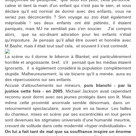
caline et tient la main d'un enfant qui n'est pas le sien, et vous
déclare qu'il est normal de dormir avec des enfants, vous ne
seriez pas déconcertés ? Son voyage au zoo était également
méprisable ! ses deux enfants ont été piétinés, il étaient
paniqués, mais MJ ne semblait pas s'en soucier. J'ai compris
alors, que sa soi-disant adoration pour les enfants n'était
qu'imposture. Je pensais qu'il allait être ouvert et honnête avec
M.Bashir, mais il était tout sauf cela, et souvent il s'est contredit.
La scène ou il donne le biberon à Blanket, est particulièrement
horrible et angoissante
, bref, s'il pensait que les médias étaient
ignorants, il a également considéré la population complètement
stupide. Malheureusement, la vie bizarre qu'il a menée, aura eu
des répercussions sur ses enfants.
Accusé d'attouchements sur mineurs,
puis blanchi - par la
justice cette fois - en 2005
, Michael Jackson avait cependant
reconnu avoir dormi avec ses jeunes protégés dans son lit. Mais
même cette proximité anormale semble désormais, dans un
retournement spectaculaire, avoir joué en sa faveur. Les failles
du chanteur, mises en scène par ses excentricités en tout genre
sont devenues les stigmates universels d'une humanité meurtrie,
crevant de solitude dans cette modernité «hyper-individualiste».
«
On lui a fait tant de mal que sa souffrance inspire un énorme