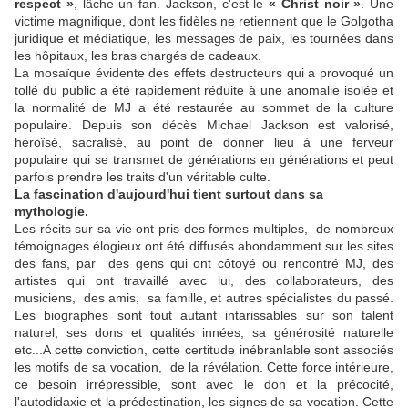
respect »
, lâche un fan. Jackson, c'est le
« Christ noir »
. Une
victime magnifique, dont les fidèles ne retiennent que le Golgotha
juridique et médiatique, les messages de paix, les tournées dans
les hôpitaux, les bras chargés de cadeaux.
La mosaïque évidente des effets destructeurs qui a provoqué un
tollé du public a été rapidement réduite à une anomalie isolée et
la normalité de MJ a été restaurée au sommet de la culture
populaire.
Depuis son décès Michael Jackson est valorisé,
héroïsé, sacralisé, au point de donner lieu à une ferveur
populaire qui se transmet de générations en générations et peut
parfois prendre les traits d'un véritable culte.
La fascination d'aujourd'hui tient surtout dans sa
mythologie.
Les récits sur sa vie ont pris des formes multiples, de nombreux
témoignages élogieux ont été diffusés abondamment sur les sites
des fans, par des gens qui ont côtoyé ou rencontré MJ, des
artistes qui ont travaillé avec lui, des collaborateurs, des
musiciens, des amis, sa famille,
et autres spécialistes du passé.
Les biographes sont tout autant intarissables sur son talent
naturel, ses dons et qualités innées, sa générosité naturelle
etc...A cette conviction, cette certitude inébranlable sont associés
les motifs de sa vocation, de la révélation. Cette force intérieure,
ce besoin irrépressible, sont avec le don et la précocité,
l'autodidaxie et la prédestination, les signes de sa vocation. Cette