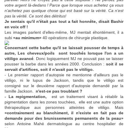
votre argent là-dedans ! Parce que lorsque vous achetez ça vous
n’achetez pas quelque chose qui est basé sur la vérité. Ca n’est
pas la vérité. Ce sont des détritus!
Je sentais qu'il n'était pas tout a fait honnête, disait Bashir
en voix off !
Les images parlent d'elles-même, MJ mentait éhontément, il a
subi
«au minimum»
40 opérations de chirurgie plastique.
Concernant cette barbe qu'il se laissait pousser de temps à
autre, Les cheveux/poils sont touchés lorsque l'on a un
vitiligo avancé
. Donc logiquement MJ ne pouvait pas se laisser
pousser la barbe dans les années 2000. Conclusion :
soit il se
servait d'artifices, soit il n'avait pas le vitiligo.
- Le premier rapport d'autopsie ne mentionne d'ailleurs pas le
vitiligo, ni le lupus de Jackson, tandis que le vitiligo est
consigné sur le deuxième rapport d'autopsie demandé par la
famille Jackson.
n'est-ce pas troublant ?
- La repigmentation,
est un traitement visant à rétablir la
pigmentation dans les zones touchées, elle est une autre option
thérapeutique aux personnes atteintes de vitiligo. Mais
«contrairement au blanchiment, il n'existe en fait pas de
demande pour des brunissements permanents de la peau»
selon Antoine Mahé dermatologue au centre hospitalier de