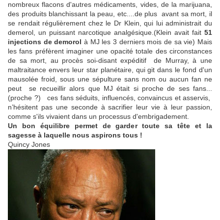
nombreux flacons d'autres médicaments, vides, de la marijuana,
des produits blanchissant la peau, etc....de plus avant sa mort, il
se rendait régulièrement chez le Dr Klein, qui lui administrait du
demerol, un puissant narcotique analgésique.(Klein avait fait
51
injections de demorol
à MJ les 3 derniers mois de sa vie) Mais
les fans préfèrent imaginer une opacité totale des circonstances
de sa mort, au procès soi-disant expéditif de Murray, à une
maltraitance envers leur star planétaire, qui git dans le fond d'un
mausolée froid, sous une sépulture sans nom ou aucun fan ne
peut se recueillir alors que MJ était si proche de ses fans...
(proche ?)
ces fans séduits, influencés, convaincus et asservis,
n’hésitent pas une seconde à sacrifier leur vie à leur passion,
comme s'ils vivaient dans un processus d'embrigadement.
Un bon équilibre permet de garder toute sa tête et la
sagesse à laquelle nous aspirons tous !
Quincy Jones