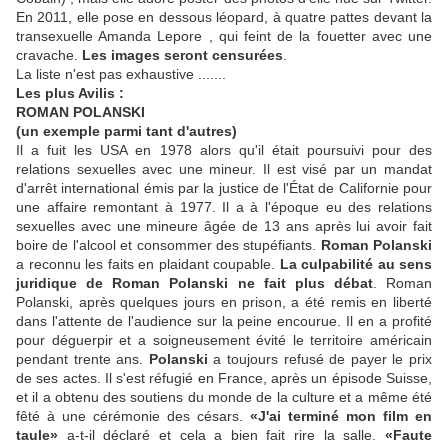
En 2011, elle pose en dessous léopard, à quatre pattes devant la
transexuelle Amanda Lepore , qui feint de la fouetter avec une
cravache.
Les images seront censurées
.
La liste n'est pas exhaustive .......
Les plus Avilis :
ROMAN POLANSKI
(un exemple parmi tant d'autres)
Il a fuit les USA en 1978 alors qu'il était poursuivi pour des
relations sexuelles avec une mineur. Il est visé par un mandat
d'arrêt international émis par la justice de l'État de Californie pour
une affaire remontant à 1977. Il a à l'époque eu des relations
sexuelles avec une mineure âgée de 13 ans après lui avoir fait
boire de l'alcool et consommer des stupéfiants.
Roman Polanski
a reconnu les faits en plaidant coupable.
La culpabilité au sens
juridique de Roman Polanski ne fait plus débat
. Roman
Polanski, après quelques jours en prison, a été remis en liberté
dans l'attente de l'audience sur la peine encourue. Il en a profité
pour déguerpir et a soigneusement évité le territoire américain
pendant trente ans.
Polanski
a toujours refusé de payer le prix
de ses actes. Il s'est réfugié en France, après un épisode Suisse,
et il a obtenu des soutiens du monde de la culture et a même été
fêté à une cérémonie des césars.
«J'ai terminé mon film en
taule»
a-t-il déclaré et cela a bien fait rire la salle.
«Faute