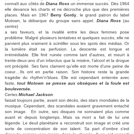
connaît aux côtés de
Diana Ross
un immense succès. Dès 1964
elle devance les charts et ne décroche plus que des premières
places. Mais en 1967
Berry Gordy
, le grand patron du label
Motown, la débarque du groupe sans appel.
Diana Ross
(au
centre)
a ses faveurs, et la rivalité entre les deux femmes pose
problème. Malgré plusieurs tentatives et quelques succès, elle ne
parvient plus vraiment à scintiller sous les spots des médias. Or
la lumière était sa perfusion. La descente est longue et
irrémédiable. Elle finit ruinée comme tant d'autres, et meurt à
trente-deux-ans d'un infarctus que la misère, l'alcool et la drogue
ont précipité. Ses fans clament qu'elle est morte d'une peine de
coeur....Ils ont en partie raison. Son histoire reste la grande
tragédie du rhythm'n'blues. Elle est cependant enterrée avec
faste,
tout Motown se presse aux obsèques et la foule est
bouleversée.
Certes
Michael Jackson
faisait toujours partie, avant son décès, des stars mondiales de la
musique. Cependant, des scandales avaient gravement entaché
son image. En outre, ses disques ne sonnaient plus comme
avant et depuis longtemps...Mais sa mort a fait de lui une
légende. Le deuil planétaire a reconstruit son image et créé une
sorte de concentration de son talent. Sa part d'ombre s'est