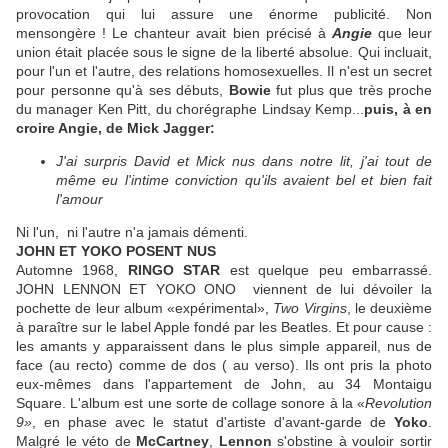
provocation qui lui assure une énorme publicité. Non
mensongère ! Le chanteur avait bien précisé à
Angie
que leur
union était placée sous le signe de la liberté absolue. Qui incluait,
pour l'un et l'autre, des relations homosexuelles. Il n'est un secret
pour personne qu'à ses débuts,
Bowie
fut plus que très proche
du manager Ken Pitt, du chorégraphe Lindsay Kemp...
puis, à en
croire Angie, de Mick Jagger:
J'ai surpris David et Mick nus dans notre lit, j'ai tout de
même eu l'intime conviction qu'ils avaient bel et bien fait
l'amour
Ni l'un, ni l'autre n'a jamais démenti.
JOHN ET YOKO POSENT NUS
Automne 1968,
RINGO STAR
est quelque peu embarrassé.
JOHN LENNON ET YOKO ONO viennent de lui dévoiler la
pochette de leur album «expérimental»,
Two Virgins
, le deuxième
à paraître sur le label Apple fondé par les Beatles. Et pour cause :
les amants y apparaissent dans le plus simple appareil, nus de
face (au recto) comme de dos ( au verso). Ils ont pris la photo
eux-mêmes dans l'appartement de John, au 34 Montaigu
Square. L'album est une sorte de collage sonore à la «
Revolution
9»
, en phase avec le statut d'artiste d'avant-garde de
Yoko
.
Malgré le véto de
McCartney
,
Lennon
s'obstine à vouloir sortir