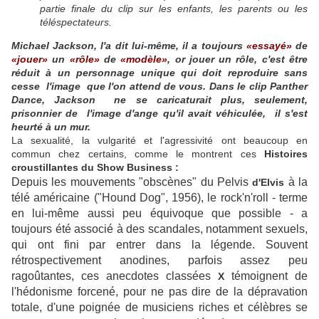
partie finale du clip sur les enfants, les parents ou les
téléspectateurs.
Michael Jackson, l'a dit lui-même, il a toujours
«essayé»
de
«jouer»
un
«rôle»
de
«modèle»
, or jouer un rôle, c'est être
réduit à un personnage unique qui doit reproduire sans
cesse l'image que l'on attend de vous. Dans le clip Panther
Dance, Jackson ne se caricaturait plus, seulement,
prisonnier de l'image d'ange qu'il avait véhiculée, il s'est
heurté à un mur.
La sexualité, la vulgarité et l'agressivité ont beaucoup en
commun chez certains, comme le montrent ces
Histoires
croustillantes du Show Business :
Depuis les mouvements "obscènes" du Pelvis
à la
d'Elvis
télé américaine ("Hound Dog", 1956), le rock'n'roll - terme
en lui-même aussi peu équivoque que possible - a
toujours été associé à des scandales, notamment sexuels,
qui ont fini par entrer dans la légende. Souvent
rétrospectivement anodines, parfois assez peu
ragoûtantes, ces anecdotes classées
témoignent de
X
l'hédonisme forcené, pour ne pas dire de la dépravation
totale, d'une poignée de musiciens riches et célèbres se