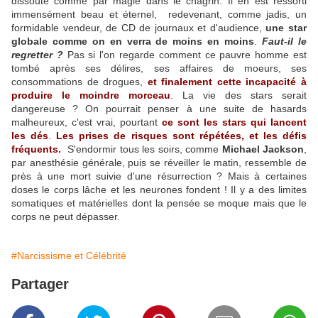
dissoute comme par magie dans le chagrin. Il en est ressorti
immensément beau et éternel, redevenant, comme jadis, un
formidable vendeur, de CD de journaux et d'audience,
une star
globale comme on en verra de moins en moins
.
Faut-il le
regretter ?
Pas si l'on regarde comment ce pauvre homme est
tombé après ses délires, ses affaires de moeurs, ses
consommations de drogues,
et finalement cette incapacité à
produire le moindre morceau
.
La vie des stars serait
dangereuse ? On pourrait penser à une suite de hasards
malheureux, c'est vrai, pourtant
ce sont les stars qui lancent
les dés
.
Les prises de risques sont répétées, et les défis
fréquents.
S'endormir tous les soirs, comme
Michael Jackson
,
par anesthésie générale, puis se réveiller le matin, ressemble de
près à une mort suivie d'une résurrection ? Mais à certaines
doses le corps lâche et les neurones fondent ! Il y a des limites
somatiques et matérielles dont la pensée se moque mais que le
corps ne peut dépasser.
#Narcissisme et Célébrité
Partager