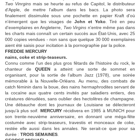
Two Vinrgins
mais se heurte au refus de Capitol, le distributeur
d'Apple, de mettre l'album dans les bacs. La photo sera
finalement dissimulée sous une pochette en papier Kraft d'où
n'émergent que les visages de
John et Yoko
. Tiré en peu
d'exemplaires en Angleterre,
Two Virgins
n'entre même pas dans
les charts mais connaît un certain succès aux État-Unis, avec 25
000 copies vendues - non sans que quelque 30 000 exemplaires
aient été saisis pour incitation à la pornographie par la police.
FREDDIE MERCURY
nains, coke et strip-teaseurs.
Connu comme l'un des plus gros fêtards de l'histoire du rock, le
chanteur de
QUEEN
a atteint une sorte de sommet en
organisant, pour la sortie de l'album Jazz (1978), une soirée
mémorable à la Nouvelle-Orléans. Au menu, des combats de
catch féminin dans la boue, des nains hermaphrodites servant de
la cocaïne aux quatre cents invités par saladiers entiers, des
créatures dénudées, sans oublier des hectolitres de champagne.
Une débauche dont les journaux de Louisiane se délecteront
jusqu'à plus soif.
MERCURY
récidivera en 1985 à MUNICH pour
son trente-neuvième anniversaire, en donnant une méga-fête
costumée avec strip-teaseurs, travestis et monceaux de coke,
restée elle aussi dans les annales. Ne serait-ce que pour sa
durée :
TROIS SEMAINES
.