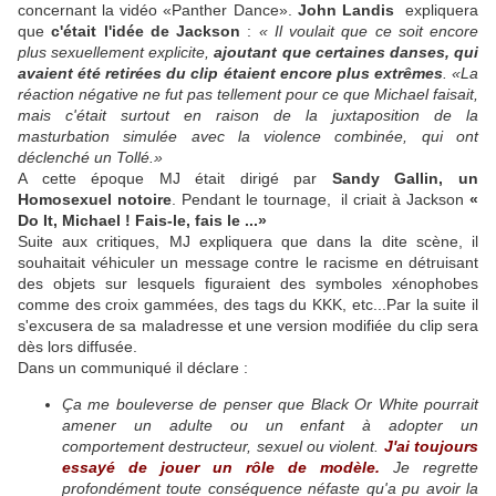
concernant la vidéo «Panther Dance».
John Landis
expliquera
que
c'était l'idée de Jackson
:
« Il voulait que ce soit encore
plus sexuellement explicite,
ajoutant que certaines danses, qui
avaient été retirées du clip étaient encore plus extrêmes
. «La
réaction négative ne fut pas tellement pour ce que Michael faisait,
mais c'était surtout en raison de la juxtaposition de la
masturbation simulée avec la violence combinée, qui ont
déclenché un Tollé.»
A cette époque MJ était dirigé par
Sandy Gallin, un
Homosexuel notoire
. Pendant le tournage, il criait à Jackson
«
Do It, Michael ! Fais-le, fais le ...»
Suite aux critiques, MJ expliquera que dans la dite scène, il
souhaitait véhiculer un message contre le racisme en détruisant
des objets sur lesquels figuraient des symboles xénophobes
comme des croix gammées, des tags du KKK, etc...Par la suite il
s'excusera de sa maladresse et une version modifiée du clip sera
dès lors diffusée.
Dans un communiqué il déclare :
Ça me bouleverse de penser que Black Or White pourrait
amener un adulte ou un enfant à adopter un
comportement destructeur, sexuel ou violent.
J'ai toujours
essayé de jouer un rôle de modèle.
Je regrette
profondément toute conséquence néfaste qu'a pu avoir la