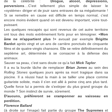
de la célébrité :
Drogue, alcool, dépressions,
perversions
....C'est tellement plus simple de laisser le
«système» diriger et de jouir sans entraves de sa mégalomanie !
Si se remettre en cause est difficile en temps normal, c'est
encore moins évident quand on est devenu important, voire tout-
puissant.
Les quelques rescapés qui sont revenus de cet autre territoire
ont tous des mots extrêmement forts pour en témoigner.
«Mon
âme ne m'appartient plus !»
avouait par exemple
Brigitte
Bardot
après vingt et un ans de carrière ponctués de cinquante
films et de quatre-vingts chansons. Elle se retire définitivement du
septième art, déterminée à se consacrer à la défense des
animaux.
Sauver sa peau, c'est sans doute ce qu'a fait
Mick Taylor
.
Il a eu la lourde tâche de remplacer
Brian Jones
au sein des
Rolling Stones
quelques jours après sa mort tragique dans sa
piscine. Il a réussi haut la main à se tailler une place comme
guitariste soliste, mais il s'en est allé à peine cinq ans plus tard.
Quelle force lui a permis de s'extirper du plus grand groupe du
monde ? Son instinct de survie, sûrement.
D'aucuns, préféreront se cramponner au vaisseau en
perdition.
Florence Ballard
(à droite sur l'image) fait partie du groupe
The Supremes
et