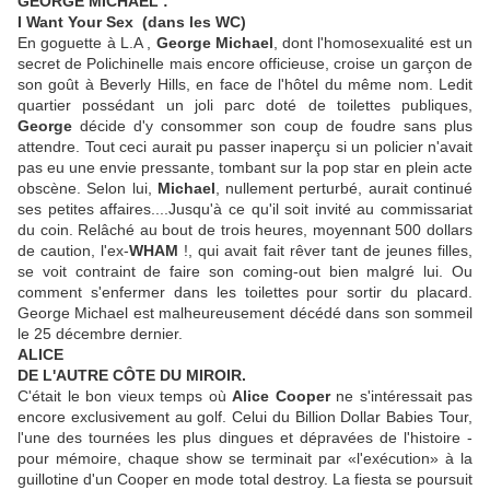
GEORGE MICHAEL :
I Want Your Sex (dans les WC)
En goguette à L.A ,
George Michael
, dont l'homosexualité est un
secret de Polichinelle mais encore officieuse, croise un garçon de
son goût à Beverly Hills, en face de l'hôtel du même nom. Ledit
quartier possédant un joli parc doté de toilettes publiques,
George
décide d'y consommer son coup de foudre sans plus
attendre. Tout ceci aurait pu passer inaperçu si un policier n'avait
pas eu une envie pressante, tombant sur la pop star en plein acte
obscène. Selon lui,
Michael
, nullement perturbé, aurait continué
ses petites affaires....Jusqu'à ce qu'il soit invité au commissariat
du coin. Relâché au bout de trois heures, moyennant 500 dollars
de caution, l'ex-
WHAM
!, qui avait fait rêver tant de jeunes filles,
se voit contraint de faire son coming-out bien malgré lui. Ou
comment s'enfermer dans les toilettes pour sortir du placard.
George Michael est malheureusement décédé dans son sommeil
le 25 décembre dernier.
ALICE
DE L'AUTRE CÔTE DU MIROIR.
C'était le bon vieux temps où
Alice Cooper
ne s'intéressait pas
encore exclusivement au golf. Celui du Billion Dollar Babies Tour,
l'une des tournées les plus dingues et dépravées de l'histoire -
pour mémoire, chaque show se terminait par «l'exécution» à la
guillotine d'un Cooper en mode total destroy. La fiesta se poursuit