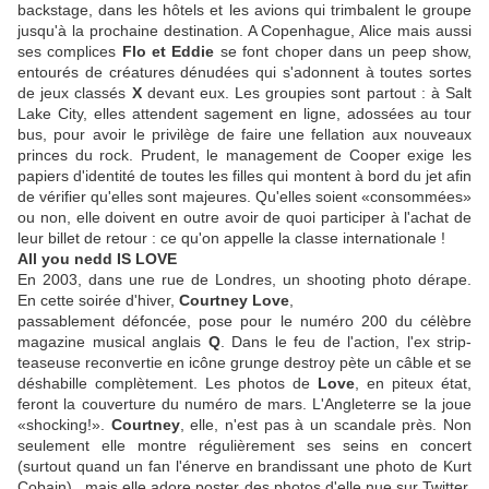
backstage, dans les hôtels et les avions qui trimbalent le groupe
jusqu'à la prochaine destination. A Copenhague, Alice mais aussi
ses complices
Flo et Eddie
se font choper dans un peep show,
entourés de créatures dénudées qui s'adonnent à toutes sortes
de jeux classés
X
devant eux. Les groupies sont partout : à Salt
Lake City, elles attendent sagement en ligne, adossées au tour
bus, pour avoir le privilège de faire une fellation aux nouveaux
princes du rock. Prudent, le management de Cooper exige les
papiers d'identité de toutes les filles qui montent à bord du jet afin
de vérifier qu'elles sont majeures. Qu'elles soient «consommées»
ou non, elle doivent en outre avoir de quoi participer à l'achat de
leur billet de retour : ce qu'on appelle la classe internationale !
All you nedd IS LOVE
En 2003, dans une rue de Londres, un shooting photo dérape.
En cette soirée d'hiver,
Courtney Love
,
passablement défoncée, pose pour le numéro 200 du célèbre
magazine musical anglais
Q
. Dans le feu de l'action, l'ex strip-
teaseuse reconvertie en icône grunge destroy pète un câble et se
déshabille complètement. Les photos de
Love
, en piteux état,
feront la couverture du numéro de mars. L'Angleterre se la joue
«shocking!».
Courtney
, elle, n'est pas à un scandale près. Non
seulement elle montre régulièrement ses seins en concert
(surtout quand un fan l'énerve en brandissant une photo de Kurt
Cobain) , mais elle adore poster des photos d'elle nue sur Twitter.