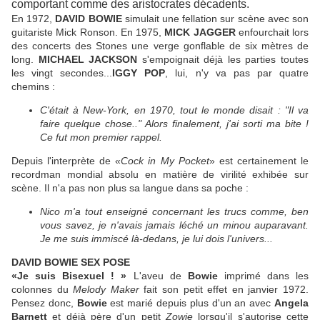
comportant comme des aristocrates décadents.
En 1972,
DAVID BOWIE
simulait une fellation sur scène avec son
guitariste Mick Ronson. En 1975,
MICK JAGGER
enfourchait lors
des concerts des Stones une verge gonflable de six mètres de
long.
MICHAEL JACKSON
s'empoignait déjà les parties toutes
les vingt secondes...
IGGY POP
, lui, n'y va pas par quatre
chemins :
C'était à New-York, en 1970, tout le monde disait : "Il va
faire quelque chose.." Alors finalement, j'ai sorti ma bite !
Ce fut mon premier rappel.
Depuis l'interprète de «
Cock in My Pocket
» est certainement le
recordman mondial absolu en matière de virilité exhibée sur
scène. Il n'a pas non plus sa langue dans sa poche :
Nico m'a tout enseigné concernant les trucs comme, ben
vous savez, je n'avais jamais léché un minou auparavant.
Je me suis immiscé là-dedans, je lui dois l'univers...
DAVID BOWIE SEX POSE
«Je suis Bisexuel ! »
L'aveu de
Bowie
imprimé dans les
colonnes du
Melody Maker
fait son petit effet en janvier 1972.
Pensez donc,
Bowie
est marié depuis plus d'un an avec
Angela
Barnett
et déjà père d'un petit
Zowie
lorsqu'il s'autorise cette