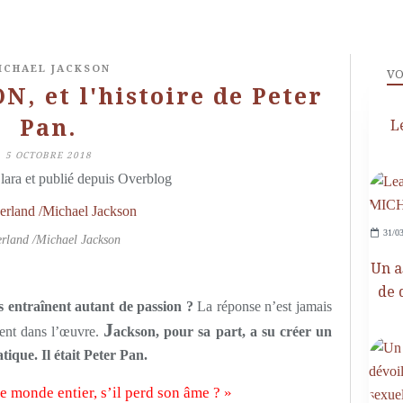
ICHAEL JACKSON
VO
 et l'histoire de Peter
Pan.
L
5 OCTOBRE 2018
lara et publié depuis Overblog
31/03
rland /Michael Jackson
Un a
de 
 entraînent autant de passion ?
La réponse n’est jamais
J
ment dans l’œuvre.
ackson, pour sa part, a su créer un
atique.
Il était Peter Pan.
e monde entier, s’il perd son âme ? »