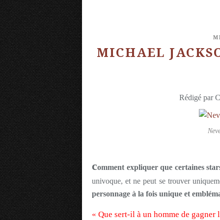
M
MICHAEL JACKSON,
Rédigé par C
Neve
c
omment expliquer que certaines stars
univoque, et ne peut se trouver unique
personnage à la fois unique et emblém
« Que sert-il à un homme de gagner l