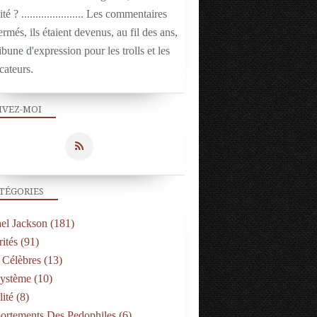
ité ? ...................... Les commentaires
ermés, ils étaient devenus, au fil des ans,
ibune d'expression pour les trolls et les
cateurs.
IVEZ-MOI
TÉGORIES
el Jackson
(181)
ités
(91)
 Célèbres
(13)
Système
(10)
ité
(8)
rtements Des Pedophiles
(6)