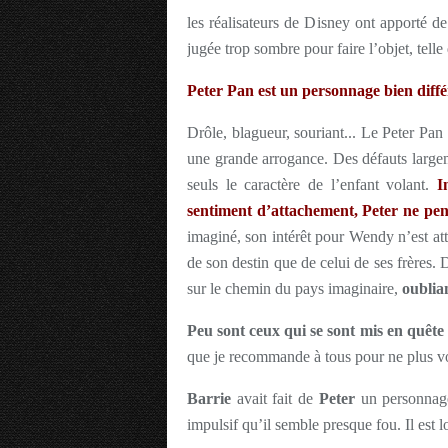
les réalisateurs de Disney ont apporté d
jugée trop sombre pour faire l’objet, telle
Peter Pan est un personnage bien diffé
Drôle, blagueur, souriant... Le Peter Pan
une grande arrogance. Des défauts largem
seuls le caractère de l’enfant volant.
In
sentiment d’attachement, Peter ne pense
imaginé, son intérêt pour Wendy n’est atti
de son destin que de celui de ses frères. D
sur le chemin du pays imaginaire,
oublia
Peu sont ceux qui se sont mis en quête
que je recommande à tous pour ne plus vo
Barrie
avait fait de
Peter
un personnage 
impulsif qu’il semble presque fou. Il est