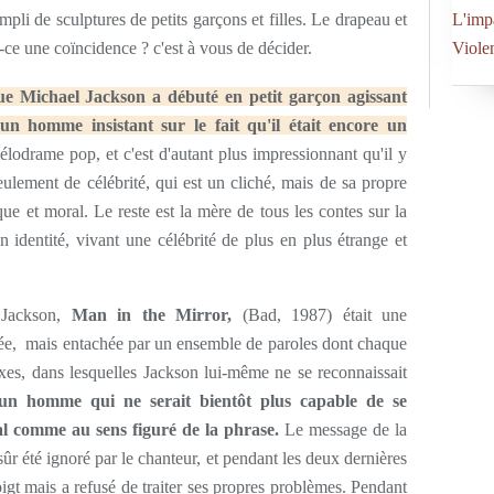
pli de sculptures de petits garçons et filles. Le drapeau et
L'imp
t-ce une coïncidence ? c'est à vous de décider.
Viole
ue Michael Jackson a débuté en petit garçon agissant
 homme insistant sur le fait qu'il était encore un
mélodrame pop, et c'est d'autant plus impressionnant qu'il y
eulement de célébrité, qui est un cliché, mais de sa propre
e et moral. Le reste est la mère de tous les contes sur la
 identité, vivant une célébrité de plus en plus étrange et
 Jackson,
Man in the Mirror,
(Bad, 1987) était une
étée, mais entachée par un ensemble de paroles dont chaque
xes, dans lesquelles Jackson lui-même ne se reconnaissait
r un homme qui ne serait bientôt plus capable de se
ral comme au sens figuré de la phrase.
Le message de la
r été ignoré par le chanteur, et pendant les deux dernières
oigt mais a refusé de traiter ses propres problèmes. Pendant