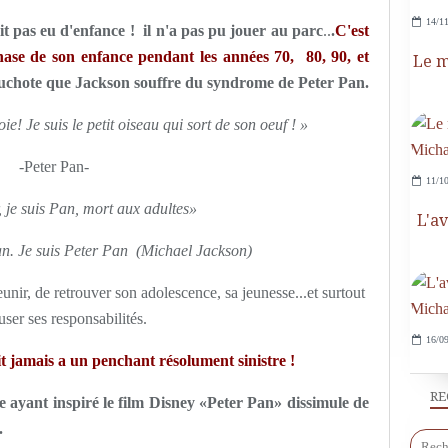
14/11
it pas eu d'enfance ! il n'a pas pu jouer au parc
..
.
C'est
phase de son enfance pendant les années 70, 80, 90, et
Le m
uchote que Jackson souffre du syndrome de Peter Pan.
joie! Je suis le petit oiseau qui sort de son oeuf ! »
-Peter Pan-
11/10
, je suis Pan, mort aux adultes»
L'a
n. Je suis Peter Pan
(Michael Jackson)
unir, de retrouver son adolescence, sa jeunesse...et surtout
user ses responsabilités.
16/09
it jamais a un penchant résolument sinistre !
RE
ie ayant inspiré le film Disney «Peter Pan» dissimule de
.