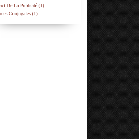
act De La Publicité
(1)
nces Conjugales
(1)