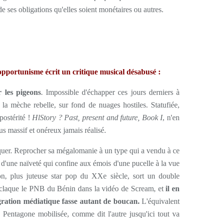
é de ses obligations qu'elles soient monétaires ou autres.
opportunisme écrit un critique musical désabusé :
r les pigeons
. Impossible d'échapper ces jours derniers à
t la mèche rebelle, sur fond de nuages hostiles. Statufiée,
postérité !
HlStory ? Past, present and future, Book I
, n'en
us massif et onéreux jamais réalisé.
squer. Reprocher sa mégalomanie à un type qui a vendu à ce
 d'une naïveté qui confine aux émois d'une pucelle à la vue
n, plus juteuse star pop du XXe siècle, sort un double
 claque le PNB du Bénin dans la vidéo de Scream, et
il en
gration médiatique fasse autant de boucan.
L'équivalent
 Pentagone mobilisée, comme dit l'autre jusqu'ici tout va