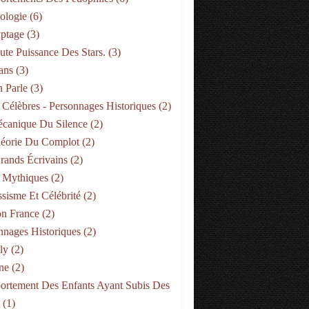
ologie
(6)
ptage
(3)
ute Puissance Des Stars.
(3)
ans
(3)
 Parle
(3)
 Célèbres - Personnages Historiques
(2)
canique Du Silence
(2)
éorie Du Complot
(2)
rands Écrivains
(2)
 Mythiques
(2)
ssisme Et Célébrité
(2)
on France
(2)
nnages Historiques
(2)
ly
(2)
ne
(2)
rtement Des Enfants Ayant Subis Des
(1)