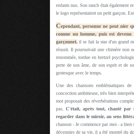
enfants nus. Son ranch était également rem
le logo représentaient un petit garçon. Es
C
ependant, personne ne peut nier q
comme un homme, puis est devenu un
garçonnet.
il se fait la star d'un grand 
réussit. Il poursuivait une chimère non s
renommée, tordue en bretzel psychologiqu
perte de son âme, de son esprit et de son
grotesque avec le temps.
Une des chansons emblématiques de
concoction ambitieuse, très bien interpr
mot proposait des réverbérations comple
pas.
C'était, après tout, chanté pa
regarder dans le miroir, au sens litté
chanson - Je commence par moi - a bien sû
décennies de sa vie, il a été montré du d