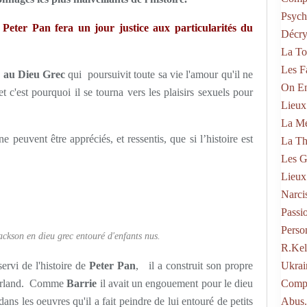
Psych
eter Pan fera un jour justice aux particularités du
Décry
La To
Les F
ce au Dieu Grec
qui
poursuivit toute sa vie l'amour qu'il ne
On En
et c'est pourquoi il se tourna vers les plaisirs sexuels pour
Lieux
La Mé
e peuvent être appréciés, et ressentis, que si l’histoire est
La Th
Les G
Lieux
Narci
Passi
Perso
ckson en dieu grec entouré d'enfants nus.
R.kel
servi de l'histoire de
Peter Pan
, il a construit son propre
Ukrai
verland. Comme
Barrie
il avait un engouement pour le dieu
Compo
dans les oeuvres qu'il a fait peindre de lui entouré de petits
Abus.