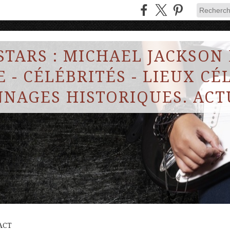
STARS : MICHAEL JACKSON
 - CÉLÉBRITÉS - LIEUX CÉL
NAGES HISTORIQUES. ACT
ACT