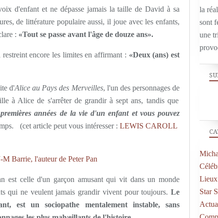
oix d'enfant et ne dépasse jamais la taille de David à sa
la réal
es, de littérature populaire aussi, il joue avec les enfants,
sont f
clare :
«Tout se passe avant l'âge de douze ans».
une tr
provo
il restreint encore les limites en affirmant :
«Deux (ans) est
SU
te d'
Alice au Pays des Merveilles
, l'un des personnages de
lle à Alice de s'arrêter de grandir à sept ans, tandis que
premières années de la vie d'un enfant et vous pouvez
emps. (cet article peut vous intéresser :
LEWIS CAROLL
CA
Micha
J-M Barrie, l'auteur de Peter Pan
Célébr
Lieux
n est celle d'un garçon amusant qui vit dans un monde
Star 
s qui ne veulent jamais grandir vivent pour toujours.
Le
Actual
nt, est un sociopathe mentalement instable, sans
Compo
sonnages les plus malveillants de l'histoire.