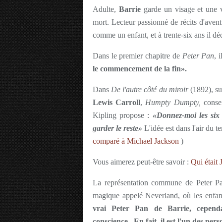
Adulte,
Barrie
garde un visage et une v
mort. Lecteur passionné de récits d'aventur
comme un enfant, et à trente-six ans il dé
Dans le premier chapitre de
Peter Pan
, 
le commencement de la fin».
Dans
De l'autre côté du miroir
(1892), sui
Lewis Carroll
,
Humpty Dumpty,
consei
Kipling propose :
«Donnez-moi les six 
garder le reste»
L'idée est dans l'air du t
comparé à Michael Jackson
)
Vous aimerez peut-être savoir :
Qui était 
La représentation commune de Peter Pa
magique appelé Neverland, où les enfant
vrai Peter Pan de Barrie, cependa
conscience.
En fait, il est l'un des per