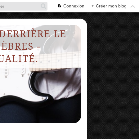
Connexion
+
Créer mon blog
 DERRIÈRE LE
ÈBRES -
UALITÉ.