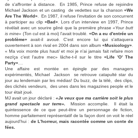
de s'affronter à distance. En 1985, Prince refuse de rejoindre
Michael Jackson et un casting de vedettes sur la chanson
«We
Are The World»
. En 1987, il refuse l'invitation de son concurrent
à participer au clip
«Bad»
. Lors d'un interview en 1997, Prince
révélait avec un sourire gêné que la première phrase
«Your butt
is mine»
(Ton cul est à moi) l'avait troublé.
«On a eu d'entrée un
problème»
avait-il avoué. C'est encore lui qui s'attaquera
ouvertement à son rival en 2004 dans son album
«Musicology»
.
« Ma voix monte plus haut/ et moi je n'ai jamais fait refaire mon
nez/ça c'est l'autre mec» lâche-t-il sur le titre
«Life 'O' The
Party»
....
Une affaire est montée en épingle par des managers
expérimentés, Michael Jackson se retrouve catapulté star du
jour au lendemain par les médias! Du buzz, de la télé, des clips,
des clichés vendeurs, des unes dans les magazines people et le
tour était joué.
MJ avait un jour déclaré :
«Je veux que ma carrière soit le plus
grand spectacle sur terre».
Mission accomplie. Il était la
quintessence de ce que peut-être un personnage de fiction,
homme parfaitement représentatif de la façon dont on voit le réel
aujourd'hui :
de L'horreur, mais racontée comme un conte de
fées.