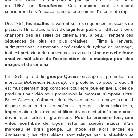
en 1957 les
Scopitones
. Ces derniers sont largement
considérés dans l’espace francophone comme l’ancêtre du clip.
Dès 1964,
les Beatles
travaillent sur les séquences musicales de
plusieurs films, dans le but d'élargir leur public en diffusant leurs
chansons des les salles de cinéma. Peu à peu, il rendent ces
séquences de plus en plus créatives : Films à l'envers,
surimpressions, animations, accélération du rythme de montage,
tout est prétexte à de nouveaux jeux visuels.
Une nouvelle force
créative naît alors de l'association de la musique pop, des
images et du cinéma.
En 1975, quand
le groupe Queen
envisage la promotion du
morceau
Bohemian Rapsody
, un problème se pose à eux : Il
est musicalement trop complexe pour être joué en live. L'idée de
produire une vidéo pour promouvoir le morceau s'impose alors.
Bruce Gowers, réalisateur de télévision, utilise les moyens dont il
dispose pour mettre en scène le groupe : démultiplications,
fragmentation des images et filtres divers sont utilisés pour créer
des images fortes et graphiques.
Pour la première fois, une
vidéo contribue de façon nette au succès massif d'un
morceau et d'un groupe.
La mode est alors lancée en
Angleterre ; les clips vidéos sont relayés par la télévision et