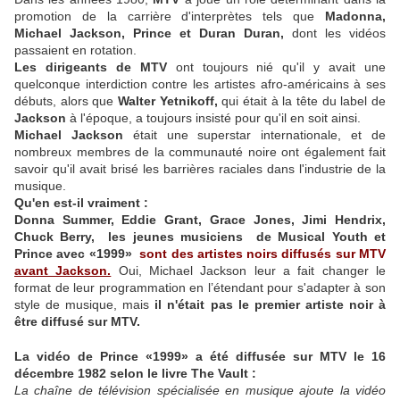
promotion de la carrière d'interprètes tels que
Madonna,
Michael Jackson, Prince et Duran Duran,
dont les vidéos
passaient en rotation.
Les dirigeants de MTV
ont toujours nié qu'il y avait une
quelconque interdiction contre les artistes afro-américains à ses
débuts, alors que
Walter Yetnikoff,
qui était à la tête du label de
Jackson
à l'époque, a toujours insisté pour qu'il en soit ainsi.
Michael Jackson
était une superstar internationale, et de
nombreux membres de la communauté noire ont également fait
savoir qu'il avait brisé les barrières raciales dans l'industrie de la
musique.
Qu'en est-il vraiment :
Donna Summer, Eddie Grant, Grace Jones, Jimi Hendrix,
Chuck Berry, les jeunes musiciens de Musical Youth et
Prince avec «1999»
sont des artistes noirs diffusés sur MTV
avant Jackson.
Oui, Michael Jackson leur a fait changer le
format de leur programmation en l’étendant pour s'adapter à son
style de musique, mais
il n'était pas le premier artiste noir à
être diffusé sur MTV.
La vidéo de Prince «1999» a été diffusée sur MTV le 16
décembre 1982 selon le livre The Vault :
La chaîne de télévision spécialisée en musique ajoute la vidéo