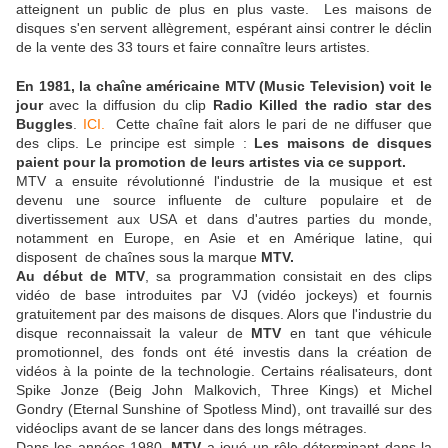
atteignent un public de plus en plus vaste. Les maisons de
disques s'en servent allègrement, espérant ainsi contrer le déclin
de la vente des 33 tours et faire connaître leurs artistes.
En 1981, la chaîne américaine MTV (Music Television) voit le
jour
avec la diffusion du clip
Radio Killed the radio star des
Buggles
.
ICI.
Cette chaîne fait alors le pari de ne diffuser que
des clips. Le principe est simple :
Les maisons de disques
paient pour la promotion de leurs artistes via ce support.
MTV a ensuite révolutionné l'industrie de la musique et est
devenu une source influente de culture populaire et de
divertissement aux USA et dans d'autres parties du monde,
notamment en Europe, en Asie et en Amérique latine, qui
disposent de chaînes sous la marque
MTV.
Au début de MTV
, sa programmation consistait en des clips
vidéo de base introduites par VJ (vidéo jockeys) et fournis
gratuitement par des maisons de disques. Alors que l'industrie du
disque reconnaissait la valeur de
MTV
en tant que véhicule
promotionnel, des fonds ont été investis dans la création de
vidéos à la pointe de la technologie. Certains réalisateurs, dont
Spike Jonze (Beig John Malkovich, Three Kings) et Michel
Gondry (Eternal Sunshine of Spotless Mind), ont travaillé sur des
vidéoclips avant de se lancer dans des longs métrages.
Dans les années 1980,
MTV
a joué un rôle déterminant dans la