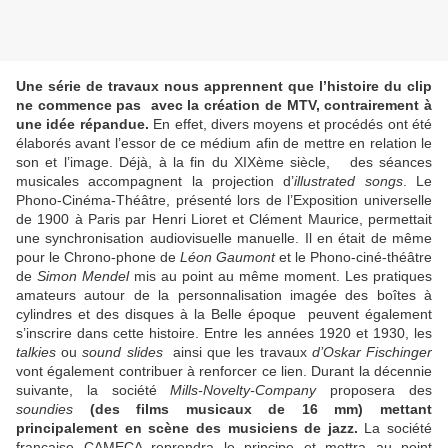
Une série de travaux nous apprennent que l’histoire du clip
ne commence pas avec la création de MTV, contrairement à
une idée répandue.
En effet, divers moyens et procédés ont été
élaborés avant l’essor de ce médium afin de mettre en relation le
son et l’image. Déjà, à la fin du XIXème siècle, des séances
musicales accompagnent la projection d’
illustrated songs
. Le
Phono-Cinéma-Théâtre, présenté lors de l’Exposition universelle
de 1900 à Paris par Henri Lioret et Clément Maurice, permettait
une synchronisation audiovisuelle manuelle. Il en était de même
pour le Chrono-phone de
Léon Gaumont
et le Phono-ciné-théâtre
de
Simon Mendel
mis au point au même moment. Les pratiques
amateurs autour de la personnalisation imagée des boîtes à
cylindres et des disques à la Belle époque peuvent également
s’inscrire dans cette histoire. Entre les années 1920 et 1930, les
talkies
ou
sound slides
ainsi que les travaux
d’Oskar Fischinger
vont également contribuer à renforcer ce lien. Durant la décennie
suivante, la société
Mills-Novelty-Company
proposera des
soundies
(des films musicaux de 16 mm) mettant
principalement en scène des musiciens de jazz.
La société
française CAMECA reprendra le principe et mettra au point