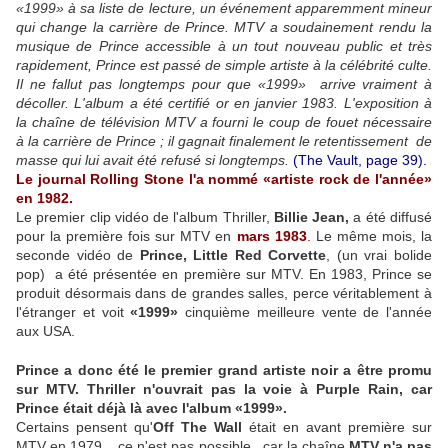
«1999» à sa liste de lecture, un événement apparemment mineur
qui change la carrière de Prince. MTV a soudainement rendu la
musique de Prince accessible à un tout nouveau public et très
rapidement, Prince est passé de simple artiste à la célébrité culte.
Il ne fallut pas longtemps pour que «1999» arrive vraiment à
décoller. L'album a été certifié or en janvier 1983. L'exposition à
la chaîne de télévision MTV a fourni le coup de fouet nécessaire
à la carrière de Prince ; il gagnait finalement le retentissement de
masse qui lui avait été refusé si longtemps.
(The Vault, page 39).
Le journal Rolling Stone l'a nommé «artiste rock de l'année»
en 1982.
Le premier clip vidéo de l'album Thriller,
Billie Jean,
a été diffusé
pour la première fois sur MTV en
mars 1983
.
Le même mois, la
seconde vidéo de
Prince, Little Red Corvette
, (un vrai bolide
pop) a été présentée en première sur MTV. En 1983, Prince se
produit désormais dans de grandes salles, perce véritablement à
l'étranger et voit
«1999»
cinquième meilleure vente de l'année
aux USA.
Prince a donc été le premier grand artiste noir a être promu
sur MTV. Thriller n'ouvrait pas la voie à Purple Rain, car
Prince était déjà là avec l'album «1999».
Certains pensent qu'
Off The Wall
était en avant première sur
MTV en 1979, ce n'est pas possible, car la chaîne
MTV n'a pas