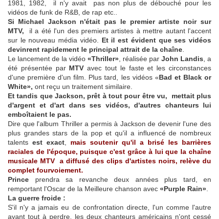
1981, 1982, il n'y avait pas non plus de débouché pour les
vidéos de funk de R&B, de rap etc..
Si Michael Jackson n'était pas le premier artiste noir sur
MTV,
il a été l'un des premiers artistes à mettre autant l'accent
sur le nouveau média vidéo.
Et il est évident que ses vidéos
devinrent rapidement le principal attrait de la chaîne
.
Le lancement de la vidéo
«Thriller»
, réalisée par
John Landis
, a
été présentée par
MTV
avec tout le faste et les circonstances
d'une première d'un film. Plus tard, les vidéos «
Bad et Black or
White»,
ont reçu un traitement similaire.
Et tandis que Jackson, prêt à tout pour être vu, mettait plus
d'argent et d'art dans ses vidéos, d'autres chanteurs lui
emboîtaient le pas.
Dire que l'album Thriller a permis à Jackson de devenir l'une des
plus grandes stars de la pop et qu'il a influencé de nombreux
talents
est exact
,
mais soutenir qu'il a brisé les barrières
raciales de l'époque, puisque c'est grâce à lui que la chaîne
musicale MTV a diffusé des clips d'artistes noirs, relève du
complet fourvoiement.
Prince
prendra sa revanche deux années plus tard, en
remportant l'Oscar de la Meilleure chanson avec
«Purple Rain»
.
La guerre froide :
S'il n'y a jamais eu de confrontation directe, l'un comme l'autre
ayant tout à perdre, les deux chanteurs américains n'ont cessé