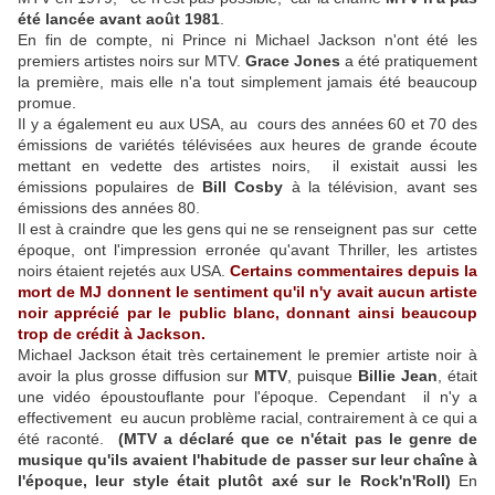
été lancée avant août 1981
.
En fin de compte, ni Prince ni Michael Jackson n'ont été les
premiers artistes noirs sur MTV.
Grace Jones
a été pratiquement
la première, mais elle n'a tout simplement jamais été beaucoup
promue.
Il y a également eu aux USA, au cours des années 60 et 70 des
émissions de variétés télévisées aux heures de grande écoute
mettant en vedette des artistes noirs, il existait aussi les
émissions populaires de
Bill Cosby
à la télévision, avant ses
émissions des années 80.
Il est à craindre que les gens qui ne se renseignent pas sur cette
époque, ont l'impression erronée qu'avant Thriller, les artistes
noirs étaient rejetés aux USA.
Certains commentaires depuis la
mort de MJ donnent le sentiment qu'il n'y avait aucun artiste
noir apprécié par le public blanc, donnant ainsi beaucoup
trop de crédit à Jackson.
Michael Jackson était très certainement le premier artiste noir à
avoir la plus grosse diffusion sur
MTV
, puisque
Billie Jean
, était
une vidéo époustouflante pour l'époque. Cependant il n'y a
effectivement eu aucun problème racial, contrairement à ce qui a
été raconté.
(MTV a déclaré que ce n'était pas le genre de
musique qu'ils avaient l'habitude de passer sur leur chaîne à
l'époque, leur style était plutôt axé sur le Rock'n'Roll)
En