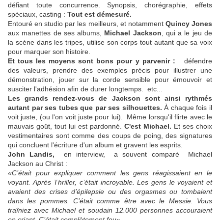
défiant toute concurrence. Synopsis, chorégraphie, effets
spéciaux, casting :
Tout est démesuré.
Entouré en studio par les meilleurs, et notamment
Quincy Jones
aux manettes de ses albums,
Michael Jackson
, qui a le jeu de
la scène dans les tripes, utilise son corps tout autant que sa voix
pour marquer son histoire.
Et tous les moyens sont bons pour y parvenir :
défendre
des valeurs, prendre des exemples précis pour illustrer une
démonstration, jouer sur la corde sensible pour émouvoir et
susciter l'adhésion afin de durer longtemps. etc...
Les grands rendez-vous de Jackson sont ainsi rythmés
autant par ses tubes que par ses silhouettes.
À chaque fois il
voit juste, (ou l'on voit juste pour lui). Même lorsqu'il flirte avec le
mauvais goût, tout lui est pardonné.
C'est Michael.
Et ses choix
vestimentaires sont comme des coups de poing, des signatures
qui concluent l'écriture d'un album et gravent les esprits.
John Landis,
en interview, a souvent comparé Michael
Jackson au Christ :
«C’était pour expliquer comment les gens réagissaient en le
voyant. Après Thriller, c’était incroyable. Les gens le voyaient et
avaient des crises d’épilepsie ou des orgasmes ou tombaient
dans les pommes. C’était comme être avec le Messie. Vous
traîniez avec Michael et soudain 12.000 personnes accouraient
en criant. C’était complètement fou».