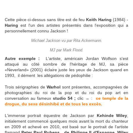
Cette pièce ci-dessus sans titre est de feu
Keith Haring
(1984) -
Haring
est l'un des artistes présentés dans l'exposition qui a
personnellement connu Jackson !
Michael Jackson vu par Rita Ackermann.
MJ par Mark Flood.
Autre exemple :
L'artiste, américain Jordan Wolfson s'est
attaqué au côté sombre de l'héritage de MJ, sa pièce
«Neverland» (2001) éclaire juste les yeux de Jackson quand en
1993, il dément les allégations de pédophilie :
Trois sérigraphies de
Warhol
sont présentes, accompagnées de
photographies du roi de la pop et du roi du pop art en
conversation au fameux
studio 54 ;
clic → :
ce temple de la
drogue,
du sexe désinhibé et de tous les excès.
L'immense portrait équestre de Jackson par
Kehinde Wiley
,
initialement commencé quelques mois avant la mort du chanteur
en 2009 et achevé en 2010, est basé sur le portrait de l'artiste
flamand
Peter Paul Rubens, de Philippe II d'Espagne. Wiley