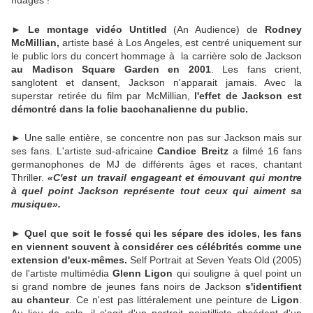
►
Le montage vidéo Untitled
(An Audience) de
Rodney
McMillian,
artiste basé à Los Angeles, est centré uniquement sur
le public lors du concert hommage à la carrière solo de Jackson
au Madison Square Garden en 2001
. Les fans crient,
sanglotent et dansent, Jackson n'apparait jamais. Avec la
superstar retirée du film par McMillian,
l'effet de Jackson est
démontré dans la folie bacchanalienne du public.
► Une salle entière, se concentre non pas sur Jackson mais sur
ses fans. L'artiste sud-africaine
Candice Breitz
a filmé 16 fans
germanophones de MJ de différents âges et races, chantant
Thriller.
«C'est un travail engageant et émouvant qui montre
à quel point Jackson représente tout ceux qui aiment sa
musique».
►
Quel que soit le fossé qui les sépare des idoles, les fans
en viennent souvent à considérer ces célébrités comme une
extension d'eux-mêmes.
Self Portrait at Seven Yeats Old (2005)
de l'artiste multimédia
Glenn Ligon
qui souligne à quel point un
si grand nombre de jeunes fans noirs de Jackson
s'identifient
au chanteur
. Ce n'est pas littéralement une peinture de
Ligon
.