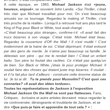
A cette époque, en 1983,
Michael Jackson
était
«jeune,
heureux, enjoué»
, se souvient John Landis. «Sur
Thriller
, c’était
très clair que Michael travaillait pour moi. On s’est beaucoup
amusés sur ce tournage. Regardez le making of
Thriller
, c’est
très proche de la réalité». Lorsqu’il a retrouvé huit ans plus tard le
King of Pop pour
Black or White
, tout avait changé :
«C’était beaucoup plus étrange», confirme-t-il. «Il avait fait des
trucs bizarres à son visage. C’était triste. Michael était beau.
Regardez la couverture d’Off the Wall ! Il s’est mutilé ! C’est
évidemment de la haine de soi. C’était déprimant. Il était entouré
par des gens de merde. Je n’aime pas beaucoup sa famille. Je
détestais son père - qui me le rendait bien ! C’était un enfant
battu. Son père lui foutait des raclées. Ce n’était pas quelqu’un
de bien. Sur Black or White, j’étais là pour protéger Michael. Il
voulait faire des choses qui étaient juste trop bizarres. Il voulait -
et il l’a fait plus tard d’ailleurs - construire cette énorme statue de
lui. Je lui ai dit :
Tu te prends pour Mussolini? C’est quoi ces
conneries?
«Il avait des idées tordues».
Toutes les représentations de Jackson à l’exposition
Michael Jackson On the Wall
ne sont pas flatteuses.
Fans,
Critiques, écrivains et autre artistes devraient mieux regarder la
vie controversée, dérangeante et troublante de Jackson, et se
dire
«Que puis-je faire et apprendre de tout cela ? » :