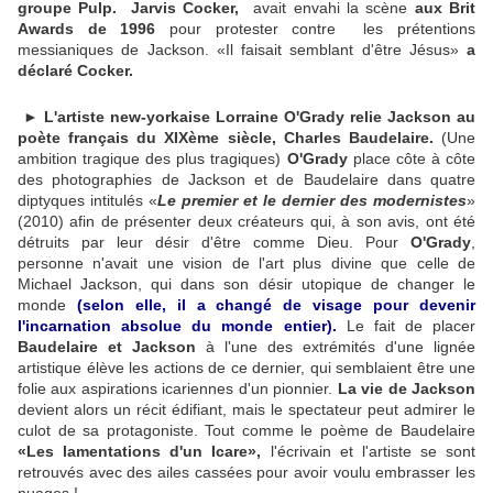
groupe Pulp.
Jarvis Cocker,
avait envahi la scène
aux Brit
Awards de 1996
pour protester contre les prétentions
messianiques de Jackson. «Il faisait semblant d'être Jésus»
a
déclaré Cocker.
►
L'artiste new-yorkaise Lorraine O'Grady relie Jackson au
poète français du XIXème siècle, Charles Baudelaire.
(Une
ambition tragique des plus tragiques)
O'Grady
place côte à côte
des photographies de Jackson et de Baudelaire dans quatre
diptyques intitulés «
Le premier et le dernier des modernistes
»
(2010) afin de présenter deux créateurs qui, à son avis, ont été
détruits par leur désir d'être comme Dieu. Pour
O'Grady
,
personne n'avait une vision de l'art plus divine que celle de
Michael Jackson, qui dans son désir utopique de changer le
monde
(selon elle, il a changé de visage pour devenir
l'incarnation absolue du monde entier).
Le fait de placer
Baudelaire et Jackson
à l'une des extrémités d'une lignée
artistique élève les actions de ce dernier, qui semblaient être une
folie aux aspirations icariennes d'un pionnier.
La vie de Jackson
devient alors un récit édifiant, mais le spectateur peut admirer le
culot de sa protagoniste. Tout comme le poème de Baudelaire
«Les lamentations d'un Icare»,
l'écrivain et l'artiste se sont
retrouvés avec des ailes cassées pour avoir voulu embrasser les
nuages !