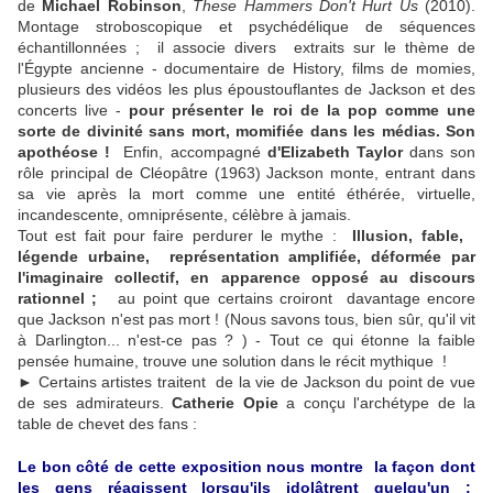
de
Michael Robinson
,
These Hammers Don't Hurt Us
(2010).
Montage stroboscopique et psychédélique de séquences
échantillonnées ; il associe divers extraits sur le thème de
l'Égypte ancienne - documentaire de History, films de momies,
plusieurs des vidéos les plus époustouflantes de Jackson et des
concerts live -
pour présenter le roi de la pop comme une
sorte de divinité sans mort, momifiée dans les médias.
Son
apothéose !
Enfin, accompagné
d'Elizabeth Taylor
dans son
rôle principal de Cléopâtre (1963) Jackson monte, entrant dans
sa vie après la mort comme une entité éthérée, virtuelle,
incandescente, omniprésente, célèbre à jamais.
Tout est fait pour faire perdurer le mythe :
Illusion, fable,
légende urbaine, représentation amplifiée, déformée par
l'imaginaire collectif,
en apparence opposé au discours
rationnel
;
au point que certains croiront davantage encore
que Jackson n'est pas mort ! (Nous savons tous, bien sûr, qu'il vit
à Darlington... n'est-ce pas ? ) - Tout ce qui étonne la faible
pensée humaine, trouve une solution dans le récit mythique !
► Certains artistes traitent de la vie de Jackson du point de vue
de ses admirateurs.
Catherie Opie
a conçu l'archétype de la
table de chevet des fans :
Le bon côté de cette exposition nous montre
la façon dont
les gens réagissent lorsqu'ils idolâtrent quelqu'un :