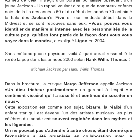
Au lieu de cela, il s'agit d'un portrait pointilliste obsédant d'un
jeune Jackson - Un rappel voulant dire que de nombreux enfants
noirs de la fin des années 60 et du début des années 70 ont aimé
le halo des
Jackson's Five
et leur modeste début dans le
Midwest et se sont retrouvés sans eux.
«Vous pouvez vous
identifier de manière si intense avec les personnalités de la
culture pop, qu'elles font partie de la façon dont vous vous
voyez dans le monde»
, a expliqué
Ligon
en 2004.
Sans métamorphose physique, voilà à quoi aurait ressemblé le
roi de la pop dans les années 2000 selon
Hank Willis Thomas :
Michael Jackson par Hank Willis Thomas.
Dans la brochure, la critique
Margo Jefferson
appelle Jackson
«Un dieu tricheur postmoderne»
en gardant à l'esprit
«le
sentiment viscéral qu'il a suscité et continue de susciter en
nous».
Cette exposition est comme son sujet,
bizarre,
la réalité d'un
enfant star qui est devenu l'un des artistes musicaux les plus
célèbres du monde
est souvent englobée dans les mythes et
les légendes.
On ne pouvait pas s'attendre à autre chose, étant donné que
l'exposition a été organisée en collaboration avec la