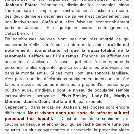
Jackson Estate.
Néanmoins, dissimuler les scandales, sinon
l'horreur pure et simple, qui s'est attachée à Jackson au cours
des deux dernières décennies de sa vie n'est certainement pas
une inadvertance. Après tout, elles faisaient incontestablement
partie de Jackson. Et si quelqu'un incarnait cette ignominie,
c'était bien lui !
De nombreuses oeuvres n'ont pas non plus abordé ce qui
concerne la réelle vérité sur la nature de la gloire :
qu'elle est
notoirement inconsistante, et que la quasi-totalité de la
renommée s'efface au fil du temps.
Prenons les affirmations
accordées à Jackson - à savoir qu'il était à son époque la
personne la plus dépeinte, que ce soit dans les arts visuels ou
dans le monde entier. Si ces mots ont une sonorité familière,
c'est parce que des déclarations pratiquement identiques ont été
faites à travers les temps modernes, à propos d'un personnage
ou d'un autre, d'individus dont le niveau de popularité semble
incroyablement incroyable :
Elvis Presley,
Lady Di , Marilyn
Monroe, James Dean,
Buffalo Bill
, par exemple.
Cependant, dans le cas de
Jackson
, les choses sont encore
différentes.
Nous vivons dans une sorte de présent culturel
perpétuel très lucratif.
C'est du moins le sentiment mi-
cauchemardesque et enchanteur qui se cache derrière l'une des
oeuvres les plus convaincantes du spectacle, la projection vidéo