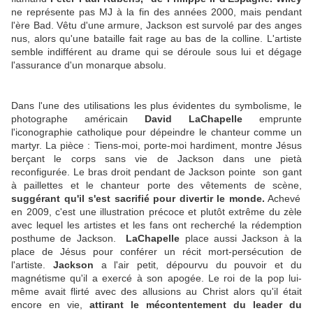
ne représente pas MJ à la fin des années 2000, mais pendant
l'ère Bad. Vêtu d'une armure, Jackson est survolé par des anges
nus, alors qu'une bataille fait rage au bas de la colline. L'artiste
semble indifférent au drame qui se déroule sous lui et dégage
l'assurance d'un monarque absolu.
Dans l'une des utilisations les plus évidentes du symbolisme, le
photographe américain
David LaChapelle
emprunte
l'iconographie catholique pour dépeindre le chanteur comme un
martyr. La pièce : Tiens-moi, porte-moi hardiment, montre Jésus
berçant le corps sans vie de Jackson dans une pietà
reconfigurée. Le bras droit pendant de Jackson pointe son gant
à paillettes et le chanteur porte des vêtements de scène,
suggérant qu'il s'est sacrifié pour divertir le monde.
Achevé
en 2009, c'est une illustration précoce et plutôt extrême du zèle
avec lequel les artistes et les fans ont recherché la rédemption
posthume de Jackson.
LaChapelle
place aussi Jackson à la
place de Jésus pour conférer un récit mort-persécution de
l'artiste.
Jackson
a l'air petit, dépourvu du pouvoir et du
magnétisme qu'il a exercé à son apogée. Le roi de la pop lui-
même avait flirté avec des allusions au Christ alors qu'il était
encore en vie,
attirant le mécontentement du leader du