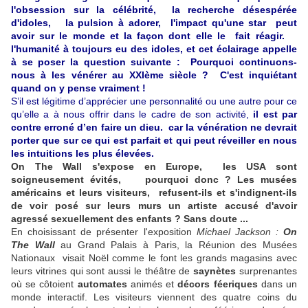
l'obsession sur la célébrité, la recherche désespérée
d'idoles, la pulsion à adorer,
l'impact qu'une star peut
avoir sur le monde et la façon dont elle le fait réagir.
l'humanité à toujours eu des idoles, et cet éclairage appelle
à se poser la question suivante : Pourquoi continuons-
nous à les vénérer au XXIème siècle ? C'est inquiétant
quand on y pense vraiment !
S’il est légitime d’apprécier une personnalité ou une autre pour ce
qu’elle a à nous offrir dans le cadre de son activité,
il est par
contre erroné d’en faire un dieu.
car la vénération ne devrait
porter que sur ce qui est parfait et qui peut réveiller en nous
les intuitions les plus élevées.
On The Wall s'expose en Europe, les USA sont
soigneusement évités, pourquoi donc ? Les musées
américains et leurs visiteurs, refusent-ils et s'indignent-ils
de voir posé sur leurs murs un artiste accusé d'avoir
agressé sexuellement des enfants ? Sans doute ...
En choisissant de présenter l'exposition
Michael Jackson :
On
The Wall
au Grand Palais à Paris, la Réunion des Musées
Nationaux visait Noël comme le font les grands magasins avec
leurs vitrines qui sont aussi le théâtre de
saynètes
surprenantes
où se côtoient
automates
animés et
décors féeriques
dans un
monde interactif. Les visiteurs viennent des quatre coins du