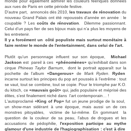
monde pour également admirer les couleurs féériques données
aux rues de Paris en cette période festive.
D'autre part, annoncés dès 2010,
les travaux de rénovation
du
nouveau Grand Palais ont été repoussés d'année en année : le
coupable ? Les
coûts de rénovation
. Dilemme passionnant.
Celui d’un pays fier de ses bijoux mais qui n’a plus les moyens de
les entretenir.
Il y a forcément un côté populiste mais surtout monétaire à
faire rentrer le monde de l'
entertainment,
dans celui de l'art.
Plutôt qu'un personnage influent sur son époque,
Michael
Jackson
est pareil à ces
«phénomènes»
qu’exhibait dans son
cirque
Phineas Taylor Barnum
, dont le portrait apparaît sur la
pochette de l'album
«Dangerous»
de
Mark Ryden
.
Ryden
incarne surtout les principes du pop art poussés à l’extrême : tout
se vaut, tout se combine, tout se copie. Pour le triomphe par K.O.
du kitsch, ce
«mauvais goût»
qui, jadis populaire et méprisé des
élites, s’est finalement niché dans l’art contemporain… !
L'autoproclamé
«King of Pop»
fut un jeune prodige de la soul,
un show-man sidérant à une époque, mais aussi un de ces
monstres pitoyables, victime de lui-même. En gommant la
question de la couleur de sa peau, l'abus de drogues et les
accusations de pédophilie,
l'exposition participe au mythe
glamour d'une industrie de l'hagiographisation : c'est à dire