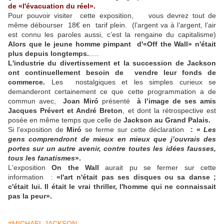
de «l'évacuation du réel».
Pour pouvoir visiter cette exposition, vous devrez tout de
même débourser 18€ en tarif plein. (l’argent va à l’argent, l’air
est connu les paroles aussi, c’est la rengaine du capitalisme)
Alors que le jeune homme pimpant d'«Off the Wall» n'était
plus depuis longtemps.
.....
L'industrie du divertissement et la succession de Jackson
ont continuellement besoin de vendre leur fonds de
commerce.
Les nostalgiques et les simples curieux se
demanderont certainement ce que cette programmation a de
commun avec,
Joan
Miró
présenté
à l’image de ses amis
Jacques Prévert et André Breton
, et dont la rétrospective est
posée en même temps que celle de
Jackson au Grand Palais.
Si l'exposition de
Miró
se ferme sur cette déclaration
:
«
Les
gens comprendront de mieux en mieux que j’ouvrais des
portes sur un autre avenir, contre toutes les idées fausses,
tous les fanatismes
».
L'exposition
On the Wall
aurait pu se fermer sur cette
information :
«l'art n'était pas ses disques ou sa danse ;
c'était lui. Il était le vrai thriller, l'homme qui ne connaissait
pas la peur».
#MICHAEL JACKSON