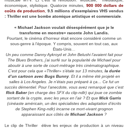
musicale MTV. Et c'est la révolution. Musicale, médiatique,
économique, stylistique. Quatorze minutes,
900 000 dollars de
coûts de production
,
9.5 millions d'exemplaires VHS vendus
:
Thriller est une bombe atomique artistique et commerciale
.
« Michael Jackson voulait désespérément que je le
transforme en monstre» raconte John Landis.
Pourtant, le cinéma d’horreur était encore considéré comme un
sous-genre à l’époque. Y compris, souvent en tout cas, aux
États-Unis…
Un peu comme Danny Aykroyd et John Belushi l’avaient fait pour
The Blues Brothers, j’ai surfé sur la popularité de Michael pour
aboutir à une sorte de court-métrage très cinématographique.
C’est pour cela que «Thriller» s’étale sur 13 minutes,
la durée
d’un cartoon avec Bugs Bunny
. Et il a même été projeté en
salles à Los Angeles. Je n’étais pas préparé à ça… Ce fut un
succès démentiel. Pour l’anecdote, vous avez remarqué que c’est
Rick Baker
(en charge des SFX du clip-ndlr) qui joue ce zombie
sortant de la crypte, avec les yeux en l’air ? Et que
Mick Garris
(cinéaste américain, un des spécialistes des adaptation d’écrits
de Stephen King-ndlr) incarne ce mort-vivant grognon
apparaissant aux côtés de
Michael Jackson
?
Le clip de Thriller élève les enjeux de production à un niveau