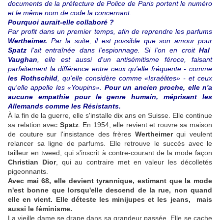
documents de la préfecture de Police de Paris portent le numéro
et le même nom de code la concernant.
Pourquoi aurait-elle collaboré ?
Par profit dans un premier temps, afin de reprendre les parfums
Wertheimer.
Par la suite, il est possible que son amour pour
Spatz
l'ait entraînée dans l'espionnage. Si l'on en croit
Hal
Vaughan
, elle est aussi d'un antisémitisme féroce, faisant
parfaitement la différence entre ceux qu'elle fréquente - comme
les Rothschild
, qu'elle considère comme «Israélites» - et ceux
qu'elle appelle les «Youpins».
Pour un ancien proche, elle n'a
aucune empathie pour le genre humain, méprisant les
Allemands comme les Résistants.
À la fin de la guerre, elle s'installe dix ans en Suisse. Elle continue
sa relation avec
Spatz
. En 1954, elle revient et rouvre sa maison
de couture sur l'insistance des frères
Wertheimer
qui veulent
relancer sa ligne de parfums. Elle retrouve le succès avec le
tailleur en tweed, qui s'inscrit à contre-courant de la mode façon
Christian Dior
, qui au contraire met en valeur les décolletés
pigeonnants.
Avec mai 68, elle devient tyrannique, estimant que la mode
n'est bonne que lorsqu'elle descend de la rue, non quand
elle en vient. Elle déteste les minijupes et les jeans, mais
aussi le féminisme.
La vieille dame se drape dans sa grandeur passée. Elle se cache