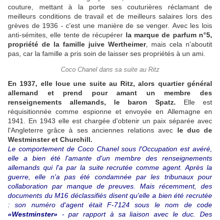
couture, mettant à la porte ses couturières réclamant de
meilleurs conditions de travail et de meilleurs salaires lors des
grèves de 1936 - c'est une manière de se venger.
Avec les lois
anti-sémites, elle tente de récupérer
la marque de parfum n°5,
propriété de la famille juive Wertheimer
, mais cela n'aboutit
pas, car la famille a pris soin de laisser ses propriétés à un ami.
Coco Chanel dans sa suite au Ritz
En 1937, elle loue une suite au Ritz, alors quartier général
allemand et prend pour amant un membre des
renseignements allemands, le baron Spatz.
Elle est
réquisitionnée comme espionne et envoyée en Allemagne en
1941. En 1943 elle est chargée d'obtenir un paix séparée avec
l'Angleterre grâce à ses anciennes relations avec
le duc de
Westminster et Churchill.
Le comportement de Coco Chanel sous l'Occupation est avéré,
elle a bien été l'amante d'un membre des renseignements
allemands qui l'a par la suite recrutée comme agent. Après la
guerre, elle n'a pas été condamnée par les tribunaux pour
collaboration par manque de preuves. Mais récemment, des
documents du M16 déclassifiés disent qu'elle a bien été recrutée
: son numéro d'agent était F-7124 sous le nom de code
«Westminster»
- par rapport à sa liaison avec le duc. Des