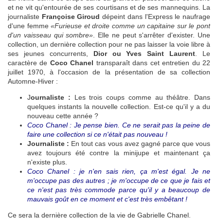
et ne vit qu'entourée de ses courtisans et de ses mannequins. La
journaliste
Françoise Giroud
dépeint dans l'Express le naufrage
d'une femme
«Furieuse et droite comme un capitaine sur le pont
d'un vaisseau qui sombre»
. Elle ne peut s'arrêter d'exister. Une
collection, un dernière collection pour ne pas laisser la voie libre à
ses jeunes concurrents,
Dior ou Yves Saint Laurent
. Le
caractère de
Coco Chanel
transparaît dans cet entretien du 22
juillet 1970, à l'occasion de la présentation de sa collection
Automne-Hiver :
J
ournaliste :
Les trois coups comme au théâtre. Dans
quelques instants la nouvelle collection. Est-ce qu'il y a du
nouveau cette année ?
Coco Chanel : Je pense bien. Ce ne serait pas la peine de
faire une collection si ce n'était pas nouveau !
Journaliste :
En tout cas vous avez gagné parce que vous
avez toujours été contre la minijupe et maintenant ça
n'existe plus.
Coco Chanel : je n'en sais rien, ça m'est égal. Je ne
m'occupe pas des autres ; je m'occupe de ce que je fais et
ce n'est pas très commode parce qu'il y a beaucoup de
mauvais goût en ce moment et c'est très embêtant !
Ce sera la dernière collection de la vie de Gabrielle Chanel.