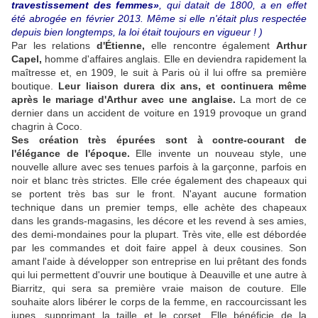
travestissement des femmes»
, qui datait de 1800, a en effet
été abrogée en février 2013. Même si elle n'était plus respectée
depuis bien longtemps, la loi était toujours en vigueur ! )
Par les relations
d'Étienne,
elle rencontre également
Arthur
Capel,
homme d'affaires anglais. Elle en deviendra rapidement la
maîtresse et, en 1909, le suit à Paris où il lui offre sa première
boutique.
Leur liaison durera dix ans, et continuera même
après le mariage d'Arthur avec une anglaise.
La mort de ce
dernier dans un accident de voiture en 1919 provoque un grand
chagrin à Coco.
Ses création très épurées sont à contre-courant de
l'élégance de l'époque.
Elle invente un nouveau style, une
nouvelle allure avec ses tenues parfois à la garçonne, parfois en
noir et blanc très strictes. Elle crée également des chapeaux qui
se portent très bas sur le front. N'ayant aucune formation
technique dans un premier temps, elle achète des chapeaux
dans les grands-magasins, les décore et les revend à ses amies,
des demi-mondaines pour la plupart. Très vite, elle est débordée
par les commandes et doit faire appel à deux cousines. Son
amant l'aide à développer son entreprise en lui prêtant des fonds
qui lui permettent d'ouvrir une boutique à Deauville et une autre à
Biarritz, qui sera sa première vraie maison de couture. Elle
souhaite alors libérer le corps de la femme, en raccourcissant les
jupes, supprimant la taille et le corset. Elle bénéficie de la