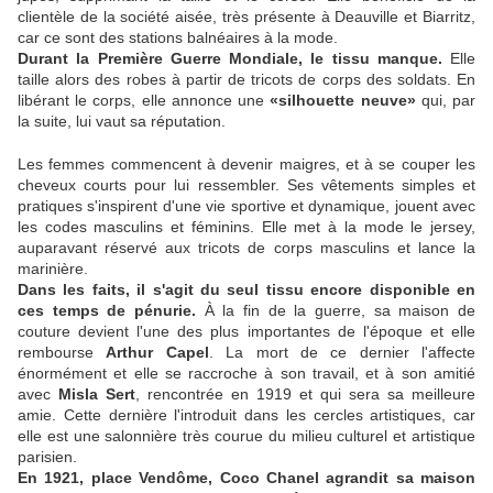
clientèle de la société aisée, très présente à Deauville et Biarritz,
car ce sont des stations balnéaires à la mode.
Durant la Première Guerre Mondiale, le tissu manque.
Elle
taille alors des robes à partir de tricots de corps des soldats. En
libérant le corps, elle annonce une
«silhouette neuve»
qui, par
la suite, lui vaut sa réputation.
Les femmes commencent à devenir maigres, et à se couper les
cheveux courts pour lui ressembler. Ses vêtements simples et
pratiques s'inspirent d'une vie sportive et dynamique, jouent avec
les codes masculins et féminins. Elle met à la mode le jersey,
auparavant réservé aux tricots de corps masculins et lance la
marinière.
Dans les faits, il s'agit du seul tissu encore disponible en
ces temps de pénurie.
À la fin de la guerre, sa maison de
couture devient l'une des plus importantes de l'époque et elle
rembourse
Arthur Capel
. La mort de ce dernier l'affecte
énormément et elle se raccroche à son travail, et à son amitié
avec
Misla Sert
, rencontrée en 1919 et qui sera sa meilleure
amie. Cette dernière l'introduit dans les cercles artistiques, car
elle est une salonnière très courue du milieu culturel et artistique
parisien.
En 1921, place Vendôme, Coco Chanel agrandit sa maison