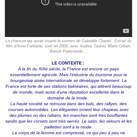
La chanson qui aurait inspiré le surnom de Gabrielle Chanel : Extrait du
film d'Anne Fontaine, sorti en 2009, avec Audrey Tautou, Marie Gillain,
Benoît Poelvoorde....
LE CONTEXTE :
À la fin du XIXe siècle, la France est encore un pays
essentiellement agricole. Mais l'industrie du tourisme pour la
bourgeoisie aisée internationale se développe fortement. La
France est forte de ses stations balnéaires, qui attirent beaucoup
de monde, mais aussi d'une réputation excellente dans le
domaine de la mode.
La haute société se retrouve dans des bals, des rallyes, des
courses automobiles. Les élégantes ornent leur chapeau avec
des plumes ou des rubans, les manches sont très bouffantes
tandis que les corsets sont très serrés. Le satin, les velours et les
paillettes sont à la mode.
Le corps de la femme est compressé, ce qui peu à peu ne