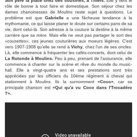
Son père la place chez des cousines, à Thiers.
Elle y tient le
rôle de bonne à tout faire et domestique. Son séjour chez les
dames chanoinesses de Moulins reste sujet à questions. Le
problème est que
Gabrielle
a une fâcheuse tendance à la
mythomanie, ce qui laisse planer le doute sur certains pans de sa
vie, dont celui-là. Son adresse à la couture la destine à la même
carrière que sa mère. Mais elle ne veut pas partager le sort des
«cousettes»
, ces jeunes couturières aux moeurs légères. C'est
vers 1907-1908 qu'elle se rend à
Vichy
, chez l'un de ses oncles.
Là, elle commence à fréquenter les cafés-concerts, dont celui de
La Rotonde à Moulins.
Peu à peu, prenant de l'assurance, elle
commence à chanter sur la scène et rêve du monde du music-
hall. Elle a vingt-quatre ans et ses prestations sont très
appréciées par les officiers du 10ème régiment à cheval qui
stationnent à Moulins. Ils la surnomment
«Coco»
, car sa
principale chanson est
«Qui qu'a vu Coco dans l'Trocadéro
?».