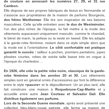
de couture en annexant les numéros 27, 29, et 31 rue
Cambon.
Elle dispose de ses propres fabriques de tissus en Normandie et
s'associe aux propriétaires de la maison de parfums Bourgeois,
des frères Wertheimer
. Elle tire son inspiration de ses liaisons
masculines. Celle qu'elle entretien avec
le duc de Westminster
,
l'un des plus riches de l'époque, lui fait mettre à la mode des
vêtements auparavant uniquement masculin, comme le chandail,
le béret de marin, la pelisse ou la veste en tweed. Elle les adapte
à la garde-robe féminine, restant dans ce style simple alors que
la mode est à l'orientalisme.
Le côté confortable est pratique
garantit le succès :
tailleur à poches, premiers pantalons, jupes
plissées courtes, robes de soirée taille basse très en vogue à
l'époque du charleston....
En 1926, elle crée la petite robe noire, classique de la garde-
robe féminine dans les années 20 et 30.
Les vêtements
simples sont en général ornés d'accessoires qui font la différence
entre le style
«pauvre»
et le dépouillement. Un an plus tard, elle
fait construire une maison à
Roquebrune-Cap-Martin
et y
accueille entre autre
Jean Cocteau et Salvador Dali
.
Elle
distribue également ses parfums.
Lors de la Seconde Guerre mondiale
, après avoir présenté une
collection bleu-blanc-rouge patriote, elle ferme sa maison de