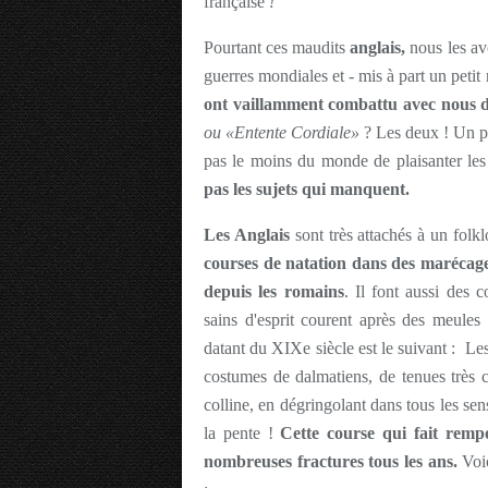
française
!
Pourtant ces maudits
anglais,
nous les av
guerres mondiales et - mis à part un pet
ont vaillamment combattu avec nous da
ou «Entente Cordiale»
? Les deux ! Un poi
pas le moins du monde de plaisanter les A
pas les sujets qui manquent.
Les Anglais
sont très attachés à un folk
courses de natation dans des marécag
depuis les romains
. Il font aussi des 
sains d'esprit courent après des meules
datant du XIXe siècle est le suivant : Les
costumes de dalmatiens, de tenues très 
colline, en dégringolant dans tous les sen
la pente !
Cette course qui fait rem
nombreuses fractures tous les ans.
Voi