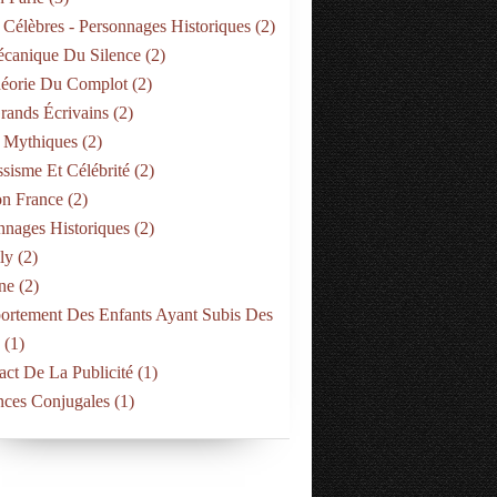
 Célèbres - Personnages Historiques
(2)
canique Du Silence
(2)
éorie Du Complot
(2)
rands Écrivains
(2)
 Mythiques
(2)
ssisme Et Célébrité
(2)
on France
(2)
nnages Historiques
(2)
ly
(2)
ne
(2)
rtement Des Enfants Ayant Subis Des
(1)
act De La Publicité
(1)
nces Conjugales
(1)