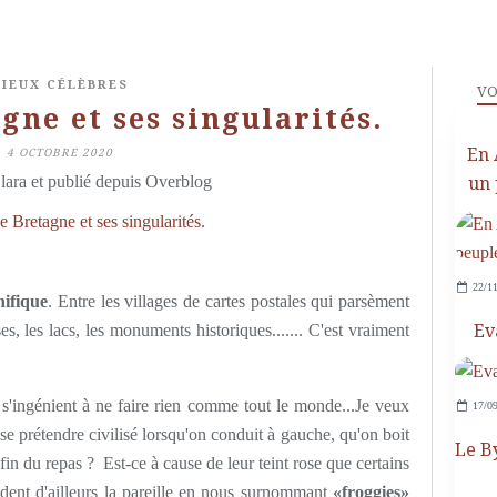
LIEUX CÉLÈBRES
VO
gne et ses singularités.
En 
4 OCTOBRE 2020
lara et publié depuis Overblog
un 
22/11
ifique
. Entre les villages de cartes postales qui parsèment
es, les lacs, les monuments historiques....... C'est vraiment
Ev
s'ingénient à ne faire rien comme tout le monde...Je veux
17/09
se prétendre civilisé lorsqu'on conduit à gauche, qu'on boit
Le B
a fin du repas ? Est-ce à cause de leur teint rose que certains
ndent d'ailleurs la pareille en nous surnommant
«froggies»