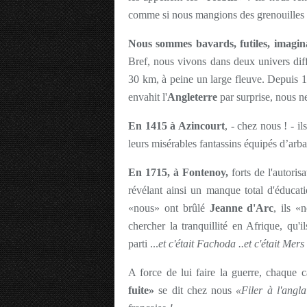
comme si nous mangions des grenouilles
Nous sommes bavards, futiles, imaginati
Bref, nous vivons dans deux univers diff
30 km, à peine un large fleuve. Depuis 1
envahit l'
Angleterre
par surprise, nous n
En 1415 à Azincourt
, - chez nous ! - il
leurs misérables fantassins équipés d’arbal
En 1715, à Fontenoy,
forts de l'autoris
révélant ainsi un manque total d'éducat
«nous» ont brûlé
Jeanne d'Arc
, ils «
chercher la tranquillité en Afrique, qu'
parti ...
et c'était Fachoda ..et c'était Mers
A force de lui faire la guerre, chaque c
fuite»
se dit chez nous
«Filer à l'angla