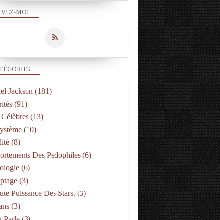
IVEZ-MOI
TÉGORIES
el Jackson
(181)
ités
(91)
 Célèbres
(13)
Système
(10)
ité
(8)
rtements Des Pedophiles
(6)
ologie
(6)
ptage
(3)
ute Puissance Des Stars.
(3)
ans
(3)
 Parle
(3)