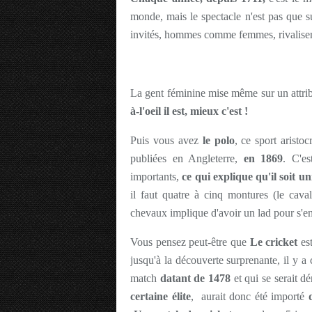
monde, mais le spectacle n'est pas que s
invités, hommes comme femmes, rivalisent 
La gent féminine mise même sur un attri
à-l'oeil il est, mieux c'est !
Puis vous avez
le polo
, ce sport aristo
publiées en Angleterre,
en 1869
. C'es
importants,
ce qui explique qu'il soit 
il faut quatre à cinq montures (le cava
chevaux implique d'avoir un lad pour s'en
Vous pensez peut-être que
Le cricket
es
jusqu'à la découverte surprenante, il y a
match
datant de 1478
et qui se serait d
certaine élite
, aurait donc été importé