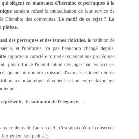
qui siègent en
manteaux d'hermine et perruques à la
nique
auraient refusé la mutualisation de leur service de
la Chambre des communes.
Le motif de ce rejet ? La
n pâtisse.
ussi des perruques et des tenues ridicules
, la tradition de
iècle, et l'uniforme n'a pas beaucoup changé depuis.
iffe
apporte un caractère formel et solennel aux procédures
nt plus difficile l'identification des juges par les accusés
ience, quand un nombre croissant d'avocats estiment que ce
 tribunaux britanniques devraient se concentrer davantage
ur tenue.
II représente, le summum de l'élégance
....
ux couleurs de l'arc en ciel ; c'est ainsi qu'on l'a observée
nt fermement son petit sac.