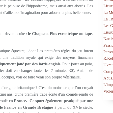
ur la pelouse de l'hippodrome, mais aussi aux abords. Les
Lieux
d'ailleurs d'imagination pour arborer la plus belle tenue.
La Mé
La Th
Les G
Lieux
but devenu culte :
le Chapeau
.
Plus excentrique ou tape-
Narci
Passi
cratique équestre, dont Les premières règles du jeu furent
Perso
t une tradition royale qui exige des moyens financiers
R.kel
uniquement joué par des lords anglais.
Pour jouer au polo,
Ukrai
lier doit en changer toutes les 7 minutes 30). Autant de
Compo
 occuper, voir de faire venir son propre vétérinaire.
Abus.
L'imp
t d'origine britannique ? C'est du moins ce que l'on croyait
Viole
 cinq ans, d'une première trace écrite d'un compte-rendu de
éroulé
en France. Ce sport également pratiqué par une
de France en Grande-Bretagne
à partir du XVIe siècle.