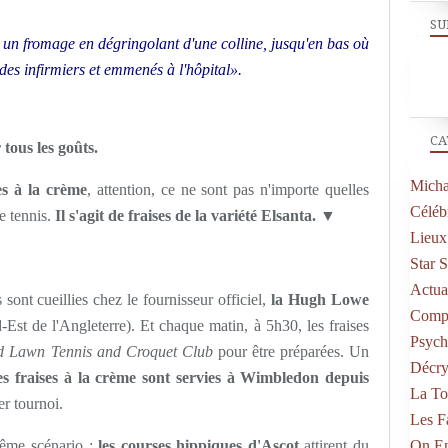
SU
 un fromage en dégringolant d'une colline, jusqu'en bas où
 des infirmiers et emmenés à l'hôpital».
CA
 tous les goûts.
Micha
es à la crème
, attention, ce ne sont pas n'importe quelles
Célébr
e tennis.
Il s'agit de fraises de la variété Elsanta. ▼
Lieux
Star 
Actual
 sont cueillies chez le fournisseur officiel,
la Hugh Lowe
Compo
-Est de l'Angleterre). Et chaque matin, à 5h30, les fraises
Psych
d Lawn Tennis and Croquet Club
pour être préparées. Un
Décry
es fraises à la crème sont servies à Wimbledon depuis
La To
ier tournoi.
Les F
même scénario :
les courses hippiques d'Ascot
attirent du
On En