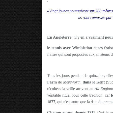
:
«Vingt jeunes poursuivent sur 200 mètres
ils sont ramassés par
En Angleterre,
il y en a vraiment pour
le tennis avec Wimbledon et ses frais
fraises qui sont proposées aux amateurs d
Tous les jours pendant la quinzaine, elles
Farm
de
Mereworth
,
dans le Kent
(Sud
récoltées la veille arrivent au
All Englan
véritable rituel pour cette tradition, car
l
1877
, qui n'est autre que la date du prem
Chaque année, depuis 1711,
c'est le 