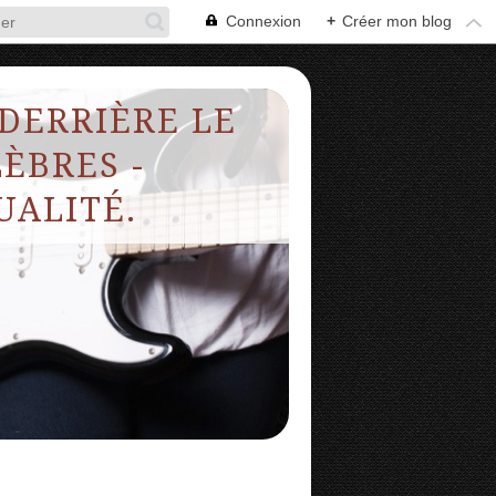
Connexion
+
Créer mon blog
 DERRIÈRE LE
ÈBRES -
UALITÉ.