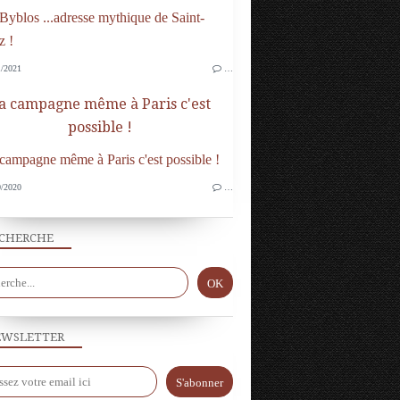
/2021
…
a campagne même à Paris c'est
possible !
/2020
…
CHERCHE
WSLETTER