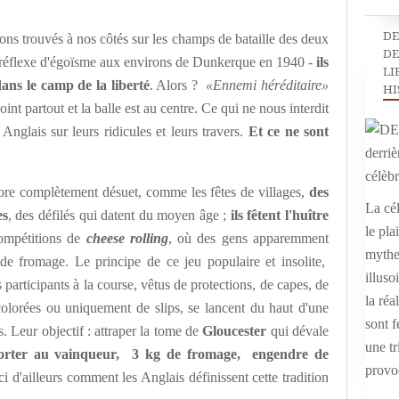
DE
ons trouvés à nos côtés sur les champs de bataille des deux
DE
it réflexe d'égoïsme aux environs de Dunkerque en 1940 -
ils
LI
ns le camp de la liberté
. Alors ?
«Ennemi héréditaire»
HI
nt partout et la balle est au centre. Ce qui ne nous interdit
nglais sur leurs ridicules et leurs travers.
Et ce ne sont
lore complètement désuet, comme les fêtes de villages,
des
La cél
es
, des défilés qui datent du moyen âge ;
ils fêtent l'huître
le pla
compétitions de
cheese rolling
, où des gens apparemment
mythe,
 de fromage. Le principe de ce jeu populaire et insolite,
illuso
 participants à la course, vêtus de protections, de capes, de
la réal
colorées ou uniquement de slips, se lancent du haut d'une
sont f
s. Leur objectif : attraper la tome de
Gloucester
qui dévale
une tr
porter au vainqueur, 3 kg de fromage, engendre de
provo
ci d'ailleurs comment les Anglais définissent cette tradition