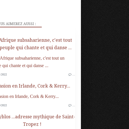
US AIMEREZ AUSSI :
Afrique subsaharienne, c'est tout
peuple qui chante et qui danse ...
/2022
…
asion en Irlande, Cork & Kerry...
/2022
…
yblos ...adresse mythique de Saint-
Tropez !