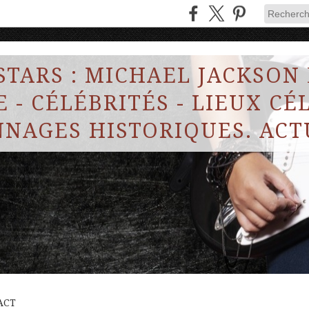
STARS : MICHAEL JACKSON
 - CÉLÉBRITÉS - LIEUX CÉL
NAGES HISTORIQUES. ACT
ACT