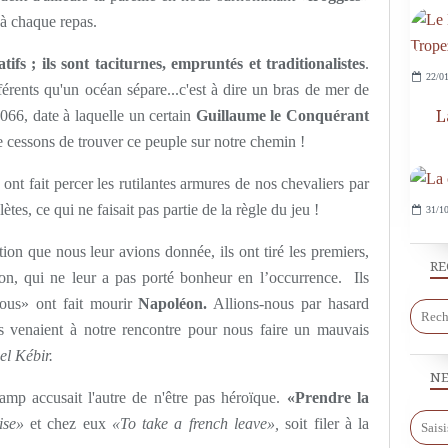
 à chaque repas.
fs ; ils sont taciturnes, empruntés et traditionalistes
.
22/01
érents qu'un océan sépare...c'est à dire un bras de mer de
066, date à laquelle un certain
Guillaume le Conquérant
L
e cessons de trouver ce peuple sur notre chemin !
s ont fait percer les rutilantes armures de nos chevaliers par
ètes, ce qui ne faisait pas partie de la règle du jeu !
31/10
ation que nous leur avions donnée, ils ont tiré les premiers,
RE
ion, qui ne leur a pas porté bonheur en l’occurrence. Ils
nous» ont fait mourir
Napoléon.
Allions-nous par hasard
ils venaient à notre rencontre pour nous faire un mauvais
 el Kébir.
NE
amp accusait l'autre de n'être pas héroïque.
«Prendre la
ise»
et chez eux
«To take a french leave»,
soit filer à la