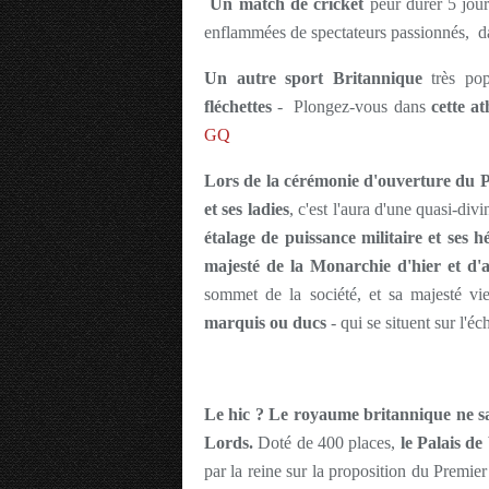
Un match de cricket
peur durer 5 jours
enflammées de spectateurs passionnés, dan
Un autre sport Britannique
très po
fléchettes
- Plongez-vous dans
cette a
GQ
Lors de la cérémonie d'ouverture du 
et ses ladies
, c'est l'aura d'une quasi-div
étalage de puissance militaire et ses h
majesté de
la Monarchie d'hier et d'
sommet de la société, et sa majesté vien
marquis ou ducs
- qui se situent sur l'é
Le hic ? Le royaume britannique ne sa
Lords.
Doté de 400 places,
le Palais d
par la reine sur la proposition du Premie