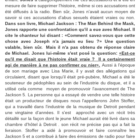
mesure de faire supprimer l'histoire, même si ces accusations ont
été diffusés à la radio. Bien sûr, Jones n'avait aucun moyen de
savoir si ces accusations d'abus sexuels étaient vraies ou non.
Dans son livre, Michael Jackson : The Man Behind the Mask,
Jones rapporte une confrontation qu'il a eue avec Michael. Il
cite le chanteur lui disant : «Comment savez-vous que cette
chose avec Joseph n'a jamais eu lieu ?» Une question
valable, bien sûr. Mais il n'a pas obtenu de réponse claire
de Michael. Jones lui-même s'est posé la question:
«Est-ce
qu'il me disait que l'histoire était vraie ?
Il a certainement
agi de manière à ne pas confirmer ou nier».
Aussi à l'époque
de son mariage avec Lisa Marie, il y avait des allégations qui
circulaient, disant que lorsqu'il était pré-pubère, Michael a été le
souteneur de pédophiles au sein de l'industrie du disque, et il a
utilisé cela comme moyen de promouvoir l'avancement de The
Jackson 5. La personne qui a essayé de vendre une telle histoire
était un producteur de disques nous l'appellerons John Stoffer,
qui a travaillé dans l'industrie de la musique de Detroit pendant
une vingtaine d'années. Il s'est approché avec un récit très
détaillé sur la façon dont le jeune Michael aurait été livré dans sa
chambre d'hôtel à Detroit . son récit ne précise pas qui a fait la
livraison. Stoffer a aidé à promouvoir et faire connaître les
Jackson 5 et a contribué à faire des émissions de radio pour faire