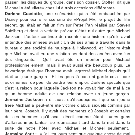
passer les disques du groupe. dans son dossier, Stoffer dit que
Michael a été «livré» chez lui à trois occasions différentes.
Darlene Craviotto
, une scénariste qui a été embauchée par
Disney pour écrire le scénario de «Projet M», le projet du film
secret, qui était en fait un film sur Peter Pan réalisé par Steven
Spielberg et dont la vedette prévue n'était nul autre que Michael
Jackson. L'auteur continue de raconter une histoire qu'elle avait
entendue des années avant : Un de ses amis a travaillé dans le
bureau d'une société de musique à Hollywood, et l'histoire était
que Michael avait eu une relation pendant des années avec l'un
des dirigeants. Qu'il avait été un mentor pour Michael
professionnellement, mais il avait aussi été beaucoup plus. Le
bavardage était que l'homme avait agressé Michael depuis qu'il
était un jeune garçon. Et les gens là-bas ont gardé cela pour
eux-mêmes, de peur de perdre leur emploi. Darlene spécule que
c'est la raison pour laquelle Jackson ne voyait rien de mal à ce
qu'un homme adulte aie une relation avec un jeune garçon.
Jermaine Jackson
a dit aussi qu'il soupçonnait que son jeune
frère Michael a peut-être été victime d'abus sexuels commis par
leur père, Joseph. il y avait des moments où Joseph et certains
de ces hommes qu'il avait décrit comme étant «des gens
d'affaires importants» se réunissaient tard dans la nuit dans la
suite de notre hôtel avec Michael et Michael seulement.
Jermaine écrit :
« j'ai toujours senti que quelque chose de mal