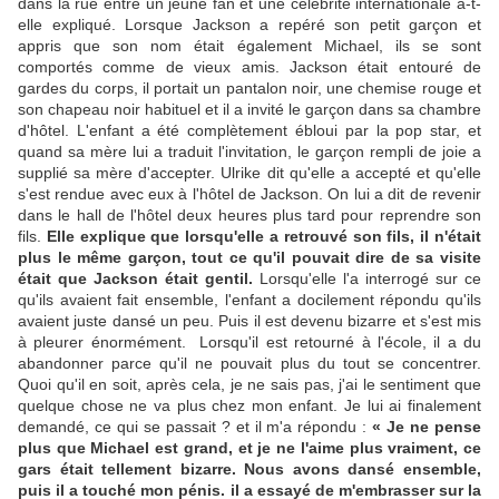
dans la rue entre un jeune fan et une célébrité internationale a-t-
elle expliqué. Lorsque Jackson a repéré son petit garçon et
appris que son nom était également Michael, ils se sont
comportés comme de vieux amis. Jackson était entouré de
gardes du corps, il portait un pantalon noir, une chemise rouge et
son chapeau noir habituel et il a invité le garçon dans sa chambre
d'hôtel. L'enfant a été complètement ébloui par la pop star, et
quand sa mère lui a traduit l'invitation, le garçon rempli de joie a
supplié sa mère d'accepter. Ulrike dit qu'elle a accepté et qu'elle
s'est rendue avec eux à l'hôtel de Jackson. On lui a dit de revenir
dans le hall de l'hôtel deux heures plus tard pour reprendre son
fils.
Elle explique que lorsqu'elle a retrouvé son fils, il n'était
plus le même garçon, tout ce qu'il pouvait dire de sa visite
était que Jackson était gentil.
Lorsqu'elle l'a interrogé sur ce
qu'ils avaient fait ensemble, l'enfant a docilement répondu qu'ils
avaient juste dansé un peu. Puis il est devenu bizarre et s'est mis
à pleurer énormément. Lorsqu'il est retourné à l'école, il a du
abandonner parce qu'il ne pouvait plus du tout se concentrer.
Quoi qu'il en soit, après cela, je ne sais pas, j'ai le sentiment que
quelque chose ne va plus chez mon enfant. Je lui ai finalement
demandé, ce qui se passait ? et il m'a répondu :
« Je ne pense
plus que Michael est grand, et je ne l'aime plus vraiment, ce
gars était tellement bizarre. Nous avons dansé ensemble,
puis il a touché mon pénis. il a essayé de m'embrasser sur la