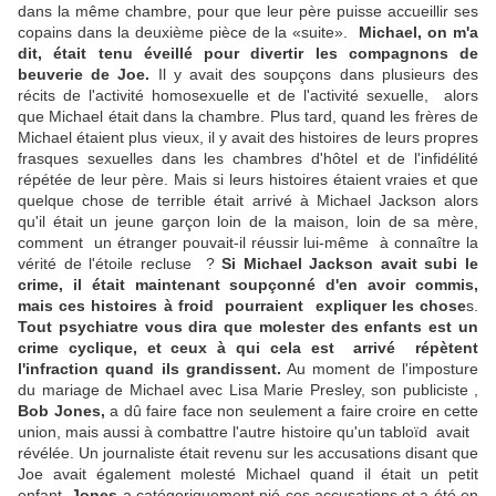
dans la même chambre, pour que leur père puisse accueillir ses
copains dans la deuxième pièce de la «suite».
Michael, on m'a
dit, était tenu éveillé pour divertir les compagnons de
beuverie de Joe.
Il y avait des soupçons dans plusieurs des
récits de l'activité homosexuelle et de l'activité sexuelle, alors
que Michael était dans la chambre. Plus tard, quand les frères de
Michael étaient plus vieux, il y avait des histoires de leurs propres
frasques sexuelles dans les chambres d'hôtel et de l'infidélité
répétée de leur père. Mais si leurs histoires étaient vraies et que
quelque chose de terrible était arrivé à Michael Jackson alors
qu'il était un jeune garçon loin de la maison, loin de sa mère,
comment un étranger pouvait-il réussir lui-même à connaître la
vérité de l'étoile recluse ?
Si Michael Jackson avait subi le
crime, il était maintenant soupçonné d'en avoir commis,
mais ces histoires à froid pourraient expliquer les chose
s.
Tout psychiatre vous dira que molester des enfants est un
crime cyclique, et ceux à qui cela est arrivé répètent
l'infraction quand ils grandissent.
Au moment de l'imposture
du mariage de Michael avec Lisa Marie Presley, son publiciste ,
Bob Jones,
a dû faire face non seulement a faire croire en cette
union, mais aussi à combattre l'autre histoire qu'un tabloïd avait
révélée. Un journaliste était revenu sur les accusations disant que
Joe avait également molesté Michael quand il était un petit
enfant.
Jones
a catégoriquement nié ces accusations et a été en