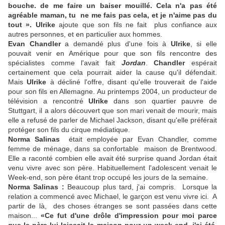
bouche. de me faire un baiser mouillé. Cela n'a pas été
agréable maman, tu ne me fais pas cela, et je n'aime pas du
tout ».
Ulrike
ajoute que son fils ne fait plus confiance aux
autres personnes, et en particulier aux hommes.
Evan Chandler
a demandé plus d'une fois à
Ulrike
, si elle
pouvait venir en Amérique pour que son fils rencontre des
spécialistes comme l'avait fait
Jordan
.
Chandler
espérait
certainement que cela pourrait aider la cause qu'il défendait.
Mais
Ulrike
à décliné l'offre, disant qu'elle trouverait de l'aide
pour son fils en Allemagne. Au printemps 2004, un producteur de
télévision a rencontré
Ulrike
dans son quartier pauvre de
Stuttgart, il a alors découvert que son mari venait de mourir, mais
elle a refusé de parler de Michael Jackson, disant qu'elle préférait
protéger son fils du cirque médiatique.
Norma Salinas
était employée par Evan Chandler, comme
femme de ménage, dans sa confortable maison de Brentwood.
Elle a raconté combien elle avait été surprise quand Jordan était
venu vivre avec son père. Habituellement l'adolescent venait le
Week-end, son père étant trop occupé les jours de la semaine.
Norma Salinas :
Beaucoup plus tard, j'ai compris. Lorsque la
relation a commencé avec Michael, le garçon est venu vivre ici. A
partir de là, des choses étranges se sont passées dans cette
maison...
«Ce fut d'une drôle d'impression pour moi parce