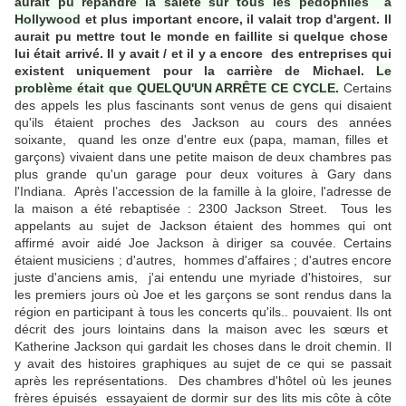
aurait pu répandre la saleté sur tous les pédophiles à
Hollywood
et plus important encore, il valait trop d'argent. Il
aurait pu mettre tout le monde en faillite si quelque chose
lui était arrivé. Il y avait / et il y a encore des entreprises qui
existent uniquement pour la carrière de Michael.
Le
problème était que QUELQU'UN ARRÊTE CE CYCLE.
Certains
des appels les plus fascinants sont venus de gens qui disaient
qu'ils étaient proches des Jackson au cours des années
soixante, quand les onze d'entre eux (papa, maman, filles et
garçons) vivaient dans une petite maison de deux chambres pas
plus grande qu'un garage pour deux voitures à Gary dans
l'Indiana. Après l’accession de la famille à la gloire, l'adresse de
la maison a été rebaptisée : 2300 Jackson Street. Tous les
appelants au sujet de Jackson étaient des hommes qui ont
affirmé avoir aidé Joe Jackson à diriger sa couvée. Certains
étaient musiciens ; d'autres, hommes d'affaires ; d'autres encore
juste d'anciens amis, j'ai entendu une myriade d'histoires, sur
les premiers jours où Joe et les garçons se sont rendus dans la
région en participant à tous les concerts qu'ils.. pouvaient. Ils ont
décrit des jours lointains dans la maison avec les sœurs et
Katherine Jackson qui gardait les choses dans le droit chemin. Il
y avait des histoires graphiques au sujet de ce qui se passait
après les représentations. Des chambres d'hôtel où les jeunes
frères épuisés essayaient de dormir sur des lits mis côte à côte