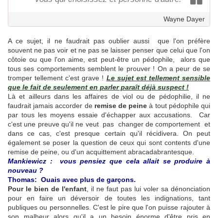
Wayne Dayer
A ce sujet, il ne faudrait pas oublier aussi que l'on préfère
souvent ne pas voir et ne pas se laisser penser que celui que l'on
côtoie ou que l'on aime, est peut-être un pédophile, alors que
tous ses comportements semblent le prouver ! On a peur de se
tromper tellement c'est grave !
Le sujet est tellement sensible
que le fait de seulement en parler paraît déjà suspect !
Là et ailleurs dans les affaires de viol ou de pédophilie, il ne
faudrait jamais accorder de
remise de peine
à tout pédophile qui
par tous les moyens essaie d'échapper aux accusations. Car
c'est une preuve qu'il ne veut pas changer de comportement et
dans ce cas, c'est presque certain qu'il récidivera.
On peut
également se poser la question de ceux qui sont contents d'une
remise de peine, ou d'un acquittement
abracadabrantesque.
Mankiewicz : vous pensiez que cela allait se produire à
nouveau ?
Thomas:
Ouais avec plus de garçons.
Pour le bien de l'enfant
, il ne faut pas lui voler sa dénonciation
pour en faire un déversoir de toutes les indignations, tant
publiques ou personnelles. C'est le pire que l'on puisse rajouter à
son malheur alors qu'il a un besoin énorme d'être pris en