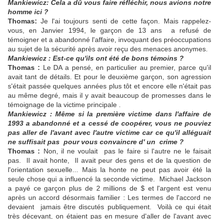
Mankiewicz: Cela a dû vous faire réfléchir, nous avions notre
homme ici ?
Thomas:
Je l'ai toujours senti de cette façon. Mais rappelez-
vous, en Janvier 1994, le garçon de 13 ans a refusé de
témoigner et a abandonné l'affaire, invoquant des préoccupations
au sujet de la sécurité après avoir reçu des menaces anonymes.
Mankiewicz : Est-ce qu'ils ont été de bons témoins ?
Thomas :
Le DA a pensé, en particulier au premier, parce qu'il
avait tant de détails. Et pour le deuxième garçon, son agression
s'était passée quelques années plus tôt et encore elle n'était pas
au même degré, mais il y avait beaucoup de promesses dans le
témoignage de la victime principale .
Mankiewicz : Même si la première victime dans l'affaire de
1993 a abandonné et a cessé de coopérer, vous ne pouviez
pas aller de l'avant avec l'autre victime car ce qu'il alléguait
ne suffisait pas pour vous convaincre d' un crime ?
Thomas :
Non, il ne voulait pas le faire si l'autre ne le faisait
pas. Il avait honte, Il avait peur des gens et de la question de
l'orientation sexuelle... Mais la honte ne peut pas avoir été la
seule chose qui a influencé la seconde victime. Michael Jackson
a payé ce garçon plus de 2 millions de $ et l'argent est venu
après un accord désormais familier : Les termes de l'accord ne
devaient jamais être discutés publiquement. Voilà ce qui était
très décevant, on étaient pas en mesure d'aller de l'avant avec