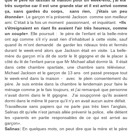
que le père lui laissait la maison pour un week-end, j'ai été
très surprise car il est une grande star et il est arrivé comme
ça, sans gardes du corps, sans rien, j'étais un peu
étonnée»
. Le garçon m'a présenté Jackson comme son meilleur
ami. C'était à la fois un moment passionnant, et inquiétant.
«Ils
s'étreignaient en riant Ils avaient l'air très heureux, comme
un couple»
. Elle poursuit : le père de l'enfant et la belle-mère
ont agi comme s'il n'y avait rien d'inhabituel à cette visite, sauf
quand ils m'ont demandé de garder les rideaux tirés et fermés
durant le week-end alors que Jackson était en visite. La belle-
mère du garçon m'a dit de sortir le lit gigogne et de le placer à
côté du lit de l'enfant parce que Mr Michael allait dormir là. Il était
dans cette chambre spartiate, une chambre sans téléviseur.
Michael Jackson et le garçon de 13 ans ont passé presque tout
le week-end dans la maison - avec le plein consentement du
père. Je suis entrée dans la chambre le lendemain pour faire le
ménage comme je le fais toujours, et j'ai remarqué que personne
n'avait dormi dans le lit gigogne. J'ai soupçonné qu'ils avaient
dormi dans le même lit parce qu'il n'y en avait aucun autre défait.
Travailleuse sans papiers qui ne parle pas très bien l'anglais,
Salinas dit qu'elle n'est jamais allée prévenir la police, elle détient
les «parents en partie responsables de ce qui est arrivé au
garçon».
Salinas:
En quelques mots, on peut dire que la mère et le père