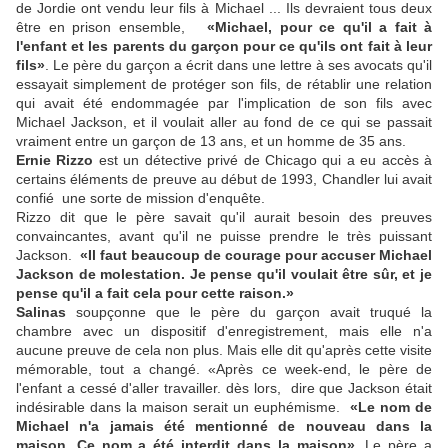
de Jordie ont vendu leur fils à Michael ... Ils devraient tous deux
être en prison ensemble,
«Michael, pour ce qu'il a fait à
l'enfant et les parents du garçon pour ce qu'ils ont fait à leur
fils»
. Le père du garçon a écrit dans une lettre à ses avocats qu'il
essayait simplement de protéger son fils, de rétablir une relation
qui avait été endommagée par l'implication de son fils avec
Michael Jackson, et il voulait aller au fond de ce qui se passait
vraiment entre un garçon de 13 ans, et un homme de 35 ans.
Ernie Rizzo
est un détective privé de Chicago qui a eu accès à
certains éléments de preuve au début de 1993, Chandler lui avait
confié une sorte de mission d'enquête.
Rizzo dit que le père savait qu'il aurait besoin des preuves
convaincantes, avant qu'il ne puisse prendre le très puissant
Jackson.
«Il faut beaucoup de courage pour accuser Michael
Jackson de molestation. Je pense qu'il voulait être sûr, et je
pense qu'il a fait cela pour cette raison.»
Salinas
soupçonne que le père du garçon avait truqué la
chambre avec un dispositif d'enregistrement, mais elle n'a
aucune preuve de cela non plus. Mais elle dit qu'après cette visite
mémorable, tout a changé. «Après ce week-end, le père de
l'enfant a cessé d'aller travailler. dès lors, dire que Jackson était
indésirable dans la maison serait un euphémisme.
«Le nom de
Michael n'a jamais été mentionné de nouveau dans la
maison. Ce nom a été interdit dans la maison»
. Le père a