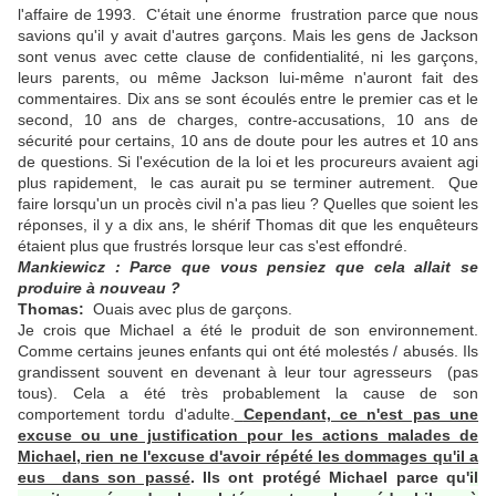
l'affaire de 1993. C'était une énorme frustration parce que nous
savions qu'il y avait d'autres garçons. Mais les gens de Jackson
sont venus avec cette clause de confidentialité, ni les garçons,
leurs parents, ou même Jackson lui-même n'auront fait des
commentaires. Dix ans se sont écoulés entre le premier cas et le
second, 10 ans de charges, contre-accusations, 10 ans de
sécurité pour certains, 10 ans de doute pour les autres et 10 ans
de questions. Si l'exécution de la loi et les procureurs avaient agi
plus rapidement, le cas aurait pu se terminer autrement. Que
faire lorsqu'un un procès civil n'a pas lieu ? Quelles que soient les
réponses, il y a dix ans, le shérif Thomas dit que les enquêteurs
étaient plus que frustrés lorsque leur cas s'est effondré.
Mankiewicz : Parce que vous pensiez que cela allait se
produire à nouveau ?
Thomas:
Ouais avec plus de garçons.
Je crois que Michael a été le produit de son environnement.
Comme certains jeunes enfants qui ont été molestés / abusés. Ils
grandissent souvent en devenant à leur tour agresseurs (pas
tous). Cela a été très probablement la cause de son
comportement tordu d'adulte.
Cependant, ce n'est pas une
excuse ou une justification pour les actions malades de
Michael, rien ne l'excuse d'avoir répété les dommages qu'il a
eus dans son passé
. Ils ont protégé Michael parce qu'
il