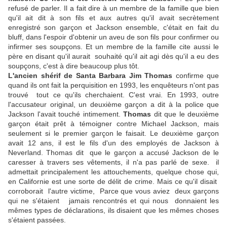
refusé de parler. Il a fait dire à un membre de la famille que bien
qu'il ait dit à son fils et aux autres qu'il avait secrètement
enregistré son garçon et Jackson ensemble, c'était en fait du
bluff, dans l'espoir d'obtenir un aveu de son fils pour confirmer ou
infirmer ses soupçons. Et un membre de la famille cite aussi le
père en disant qu'il aurait souhaité qu'il ait agi dès qu'il a eu des
soupçons, c'est à dire beaucoup plus tôt.
L'ancien shérif de Santa Barbara Jim Thomas
confirme que
quand ils ont fait la perquisition en 1993, les enquêteurs n'ont pas
trouvé tout ce qu'ils cherchaient. C'est vrai. En 1993, outre
l'accusateur original, un deuxième garçon a dit à la police que
Jackson l'avait touché intimement.
Thomas
dit que le deuxième
garçon était prêt à témoigner contre Michael Jackson, mais
seulement si le premier garçon le faisait. Le deuxième garçon
avait 12 ans, il est le fils d'un des employés de Jackson à
Neverland. Thomas dit que le garçon a accusé Jackson de le
caresser à travers ses vêtements, il n'a pas parlé de sexe. il
admettait principalement les attouchements, quelque chose qui,
en Californie est une sorte de délit de crime. Mais ce qu'il disait
corroborait l'autre victime, Parce que vous aviez deux garçons
qui ne s'étaient jamais rencontrés et qui nous donnaient les
mêmes types de déclarations, ils disaient que les mêmes choses
s'étaient passées.