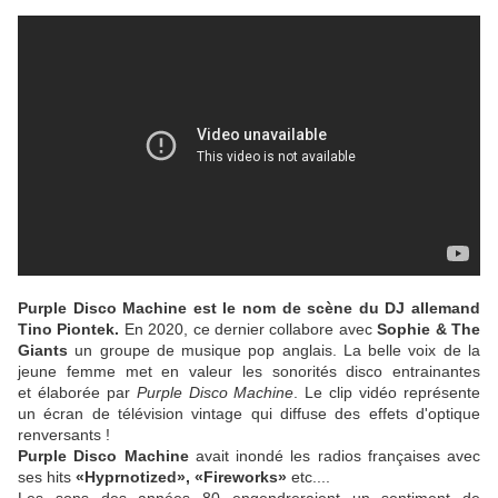
Purple Disco Machine est le nom de scène du DJ allemand
Tino Piontek.
En 2020, ce dernier collabore avec
Sophie & The
Giants
un groupe de musique pop anglais. La belle voix de la
jeune femme met en valeur les sonorités disco entrainantes
et élaborée par
Purple Disco Machine
. Le clip vidéo représente
un écran de télévision vintage qui diffuse des effets d'optique
renversants !
Purple Disco Machine
avait inondé les radios françaises avec
ses hits
«Hyprnotized», «Fireworks»
etc....