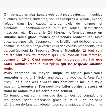
On pensait ne plus jamais voir ça à nos portes
....Immeubles
éventrés, alarmes stridentes, voitures remplies à la hâte, exode,
refuge dans les caves, tortures, viols de femmes et
d'enfants, bombardements sur les routes, destructions
massives, etc.
Depuis le 24 février, l'offensive russe en
Ukraine nous glace, toutes générations confondues.
Mais
chez nos ainés, elle résonne comme le sifflement du boomerang,
comme un souvenir déjà vécu : celui des conflits précédents, tout
particulièrement
la Seconde Guerre Mondiale
.
Et tout cela
est d'autant plus traumatisant qu'il y a invasion d'un territoire,
comme en 1940.
C'est encore plus angoissant du fait que
nous sommes face à quelqu'un qui ne respecte aucune
règle.
Vous cherchez un moyen simple et rapide pour vous
remonter le moral ?
Selon une étude, relayée par le
New York
Post,
les tubes des années 80s seraient le meilleur style
musical à écouter si l'on souhaite lutter contre le stress et
donc de conduire à un certain apaisement.
Ça tombe bien, car la musique des années 80 connaît une
résurgence sans précédent grâce à toute une nouvelle
génération de fans qui adoptent ces sons uniques. C'est comme