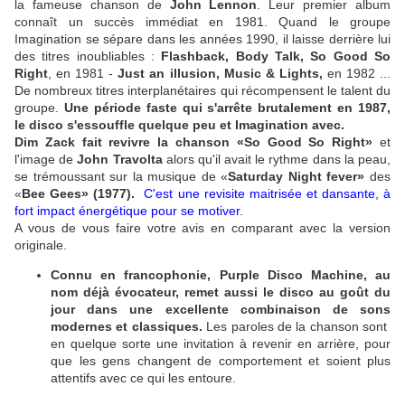
la fameuse chanson de
John Lennon
. Leur premier album
connaît un succès immédiat en 1981. Quand le groupe
Imagination se sépare dans les années 1990, il laisse derrière lui
des titres inoubliables :
Flashback, Body Talk, So Good So
Right
, en 1981 -
Just an illusion, Music & Lights,
en 1982 ...
De nombreux titres interplanétaires qui récompensent le talent du
groupe.
Une période faste qui s'arrête brutalement en 1987,
le disco s'essouffle quelque peu et Imagination avec.
Dim Zack fait revivre la chanson «So Good So Right»
et
l'image de
John Travolta
alors qu'il avait le rythme dans la peau,
se trémoussant sur la musique de «
Saturday Night fever»
des
«
Bee Gees» (1977).
C'est une revisite maitrisée et dansante, à
fort impact énergétique pour se motiver.
A vous de vous faire votre avis en comparant avec la version
originale.
Connu en francophonie, Purple Disco Machine, au
nom déjà évocateur, remet aussi le disco au goût du
jour dans une excellente combinaison de sons
modernes et classiques.
Les paroles de la chanson sont
en quelque sorte une invitation à revenir en arrière, pour
que les gens changent de comportement et soient plus
attentifs avec ce qui les entoure.