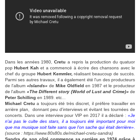
Dans les années 1980,
Cretu
a repris la production du quatuor
pop
Hubert Kah
et a commencé à écrire des chansons avec le
chef du groupe
Hubert Kemmler,
réalisant beaucoup de succès.
Parmi ses autres travaux, il a également été l'un des producteurs
de l'album
«Islands»
de
Mike Oldfield
en 1987 et le producteur
de l'album
«The Different story (World of Lust and Crime)»
de
Peter Schilling
en 1989. etc...
Michael Cretu
a toujours été très discret, il préfère travailler en
arrière plan, donnant peu d'interviews et évitant les tournées de
concerts. Dans une interview pour VIP en 2017 il a déclaré :
«Je
n'ai pas le culte des stars, il a toujours été important pour moi
que ma musique soit faite sans que l'on sache qui était derrière»
.
(source : https://www.80s80s.de/michael-cretu-sandra)
Sandra de son côté commence sa carrière en 1974 grâce à