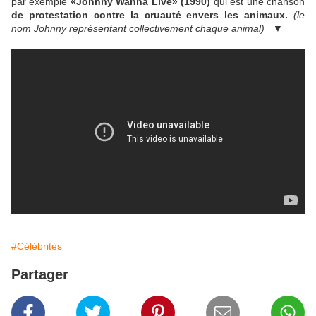
par exemple
«Johnny Wanna Live» (1990)
qui est une chanson
de protestation contre la cruauté envers les animaux.
(le
nom Johnny représentant collectivement chaque animal) ▼
#Célébrités
Partager