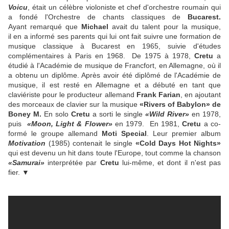
Voicu
, était un célèbre violoniste et chef d'orchestre roumain qui
a fondé l'Orchestre de chants classiques de
Bucarest.
Ayant remarqué que
Michael
avait du talent pour la musique,
il en a informé ses parents qui lui ont fait suivre une formation de
musique classique à Bucarest en 1965, suivie d'études
complémentaires à Paris en 1968. De 1975 à 1978,
Cretu
a
étudié à l'Académie de musique de Francfort, en Allemagne, où il
a obtenu un diplôme. Après avoir été diplômé de l'Académie de
musique, il est resté en Allemagne et a débuté en tant que
claviériste pour le producteur allemand
Frank Farian
, en ajoutant
des morceaux de clavier sur la musique
«Rivers of Babylon» de
Boney M.
En solo
Cretu
a sorti le single
«Wild River»
en 1978,
puis
«Moon, Light & Flower»
en 1979. En 1981,
Cretu
a co-
formé le groupe allemand
Moti Special
. Leur premier album
Motivation
(1985) contenait le single
«Cold Days Hot Nights»
qui est devenu un hit dans toute l'Europe, tout comme la chanson
«Samurai»
interprétée par
Cretu
lui-même, et dont il n'est pas
fier. ▼