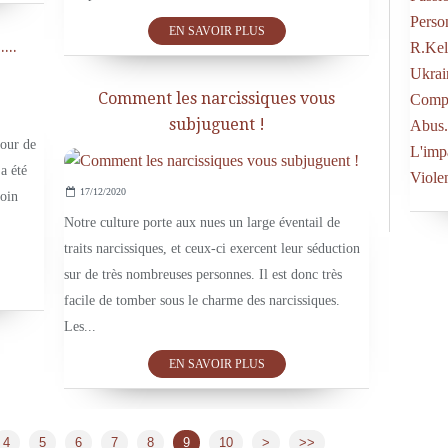
Perso
EN SAVOIR PLUS
...
R.kel
Ukrai
ACTUALITÉ
Comment les narcissiques vous
Compo
subjuguent !
Abus.
jour de
L'imp
a été
Viole
17/12/2020
loin
Notre culture porte aux nues un large éventail de
traits narcissiques, et ceux-ci exercent leur séduction
sur de très nombreuses personnes. Il est donc très
facile de tomber sous le charme des narcissiques.
Les...
EN SAVOIR PLUS
20
30
4
5
6
7
8
9
10
>
>>