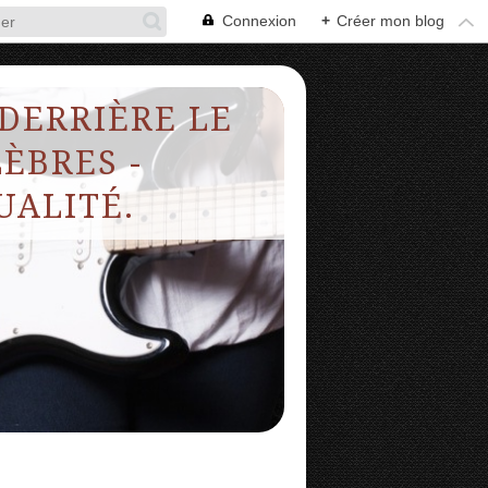
Connexion
+
Créer mon blog
 DERRIÈRE LE
ÈBRES -
UALITÉ.