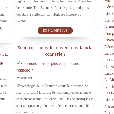
Micha
night-club : les caves du Roy, font depuis 54 ans les
Célébr
 c'est-
belles nuits Tropéziennes. Pour le plus grand plaisir
Lieux
oût
des stars à paillettes. La fabuleuse histoire du
Star 
 avion
Byblos...
Actual
age...
EN SAVOIR PLUS
Compo
Psych
Décry
Sombrons nous de plus en plus dans la
La To
VOIE.
connerie ?
Les F
PASSION FRANCE
On En
Lieux
09/01/2021
leurs
La Mé
 tenu
«Psychologie de la Connerie» sous la direction de
La Th
id-19.
Jean-François Marmion, Psychologue et rédacteur en
Les G
lus...
chef du magazine Le Cercle Psy. Des scientifiques se
Lieux
sont attaqués au phénomène de la connerie pour le
Narci
comprendre...
Passi