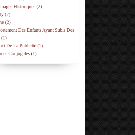
nnages Historiques
(2)
ly
(2)
ne
(2)
rtement Des Enfants Ayant Subis Des
(1)
act De La Publicité
(1)
PSYCHOLOGIE
nces Conjugales
(1)