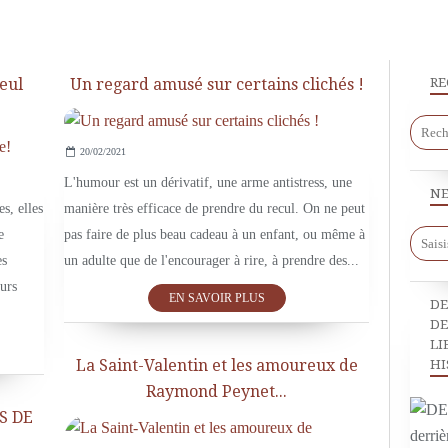
eul
Un regard amusé sur certains clichés !
RE
20/02/2021
CÉLÉBRITÉS
L'humour est un dérivatif, une arme antistress, une
NE
s, elles
manière très efficace de prendre du recul. On ne peut
e
pas faire de plus beau cadeau à un enfant, ou même à
es
un adulte que de l'encourager à rire, à prendre des...
eurs
EN SAVOIR PLUS
DE
DE
LI
La Saint-Valentin et les amoureux de
HI
Raymond Peynet...
ES DE