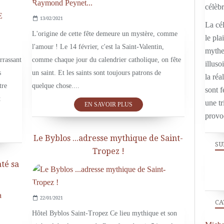
13/02/2021
DÉCRYPTAGE
La cél
L'origine de cette fête demeure un mystère, comme
le pla
l'amour ! Le 14 février, c'est la Saint-Valentin,
mythe,
rrassant
comme chaque jour du calendrier catholique, on fête
illuso
s
un saint. Et les saints sont toujours patrons de
la réal
tre
quelque chose....
sont f
t
une tr
EN SAVOIR PLUS
provo
Le Byblos ...adresse mythique de Saint-
SU
Tropez !
até sa
22/01/2021
MICHAEL JACKSON
CA
Hôtel Byblos Saint-Tropez Ce lieu mythique et son