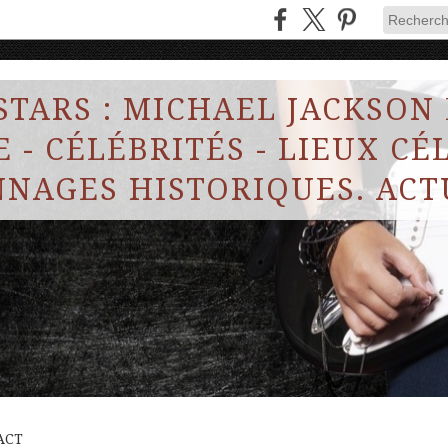
STARS : MICHAEL JACKSON
 - CÉLÉBRITÉS - LIEUX CÉL
NAGES HISTORIQUES. ACT
ACT