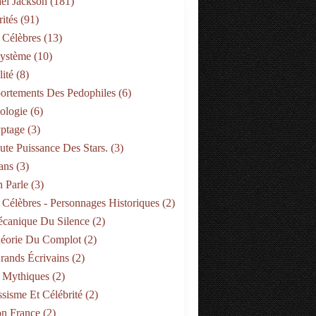
el Jackson
(181)
ités
(91)
 Célèbres
(13)
Système
(10)
ité
(8)
rtements Des Pedophiles
(6)
ologie
(6)
ptage
(3)
ute Puissance Des Stars.
(3)
ans
(3)
PSYCHOLOGIE
 Parle
(3)
 Célèbres - Personnages Historiques
(2)
canique Du Silence
(2)
éorie Du Complot
(2)
rands Écrivains
(2)
 Mythiques
(2)
ssisme Et Célébrité
(2)
on France
(2)