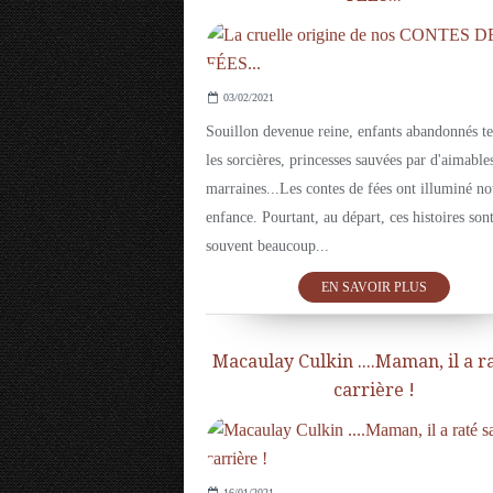
03/02/2021
Souillon devenue reine, enfants abandonnés te
les sorcières, princesses sauvées par d'aimable
marraines...Les contes de fées ont illuminé no
enfance. Pourtant, au départ, ces histoires son
souvent beaucoup...
EN SAVOIR PLUS
Macaulay Culkin ....Maman, il a r
carrière !
16/01/2021